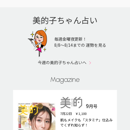
美的子ちゃん占い
毎週金曜夜更新！
8/8〜8/14までの 運勢を見る
今週の美的子ちゃん占いへ
Magazine
9
月号
7月22日 ￥1,100
肌もメイクも「スタミナ」仕込み
でくずれ知らず！