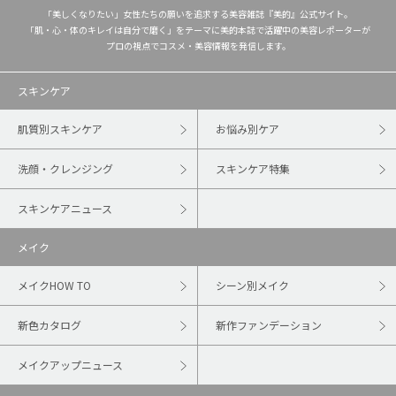
「美しくなりたい」女性たちの願いを追求する美容雑誌『美的』公式サイト。
「肌・心・体のキレイは自分で磨く」をテーマに美的本誌で活躍中の美容レポーターが
プロの視点でコスメ・美容情報を発信します。
スキンケア
肌質別スキンケア
お悩み別ケア
洗顔・クレンジング
スキンケア特集
スキンケアニュース
メイク
メイクHOW TO
シーン別メイク
新色カタログ
新作ファンデーション
メイクアップニュース