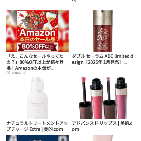
「え、こんなセールやってた
ダブル セーラム ADC limited d
の？」80％OFF以上が続々登
esign［2026年 1月発売］ ...
場！Amazonの本気が...
PR（Amazon）
ナチュラルトリートメントアッ
アドバンスド リップス | 美的.c
プチャージ Extra | 美的.com
om