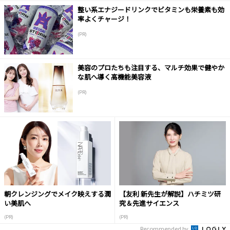
整い系エナジードリンクでビタミンも栄養素も効
率よくチャージ！
(PR)
美容のプロたちも注目する、マルチ効果で健やか
な肌へ導く高機能美容液
(PR)
朝クレンジングでメイク映えする潤
【友利 新先生が解説】ハチミツ研
い美肌へ
究＆先進サイエンス
(PR)
(PR)
Recommended by