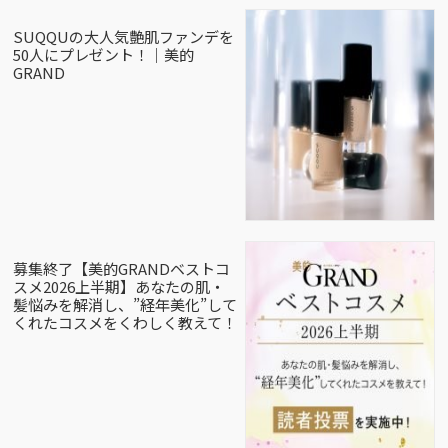
SUQQUの大人気艶肌ファンデを
50人にプレゼント！｜美的
GRAND
募集終了【美的GRANDベストコ
スメ2026上半期】あなたの肌・
髪悩みを解消し、”経年美化”して
くれたコスメをくわしく教えて！