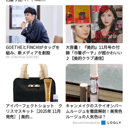
GOETHEとFINCHIがタッグを
大容量！ 『美的』11月号の付
組み、新メディアを創設
録「巾着ポーチ」が超かわいい
PR（FINCHI on GOETHE）
♪【美的クラブ通信】
アイパーフェクトショット ク
キャンメイクのステイオンバー
リスマスキット［2025年 11月
ムルージュを徹底解剖！美発色
発売］ | 美的....
ルージュの人気色は？
Recommended by