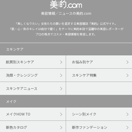
美容情報／ニュースの美的.com
「美しくなりたい」女性たちの願いを追求する美容雑誌『美的』公式サイト。
「肌・心・体のキレイは自分で磨く」をテーマに美的本誌で活躍中の美容レポーターが
プロの視点でコスメ・美容情報を発信します。
スキンケア
肌質別スキンケア
お悩み別ケア
洗顔・クレンジング
スキンケア特集
スキンケアニュース
メイク
メイクHOW TO
シーン別メイク
新色カタログ
新作ファンデーション