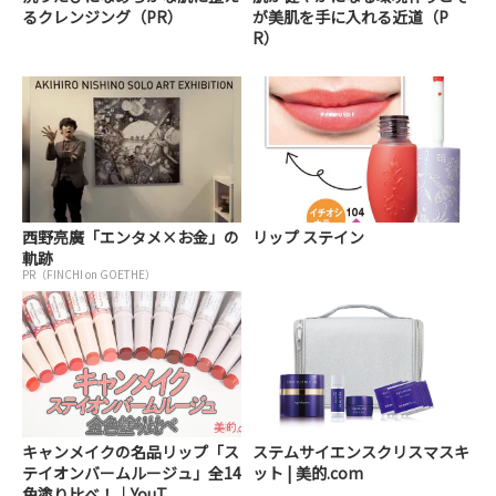
るクレンジング（PR）
が美肌を手に入れる近道（P
R）
西野亮廣「エンタメ×お金」の
リップ ステイン
軌跡
PR（FINCHI on GOETHE）
キャンメイクの名品リップ「ス
ステムサイエンスクリスマスキ
テイオンバームルージュ」全14
ット | 美的.com
色塗り比べ！｜YouT...