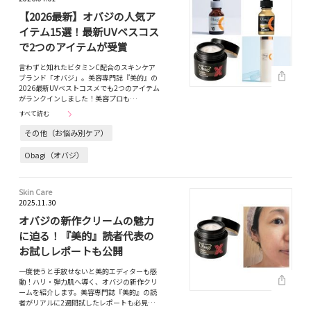
【2026最新】オバジの人気ア
イテム15選！最新UVベスコス
で2つのアイテムが受賞
言わずと知れたビタミンC配合のスキンケア
ブランド「オバジ」。美容専門誌『美的』の
2026最新UVベストコスメでも2つのアイテム
がランクインしました！美容プロも…
すべて読む
その他（お悩み別ケア）
Obagi（オバジ）
Skin Care
2025.11.30
オバジの新作クリームの魅力
に迫る！『美的』読者代表の
お試しレポートも公開
一度使うと手放せないと美的エディターも感
動！ハリ・弾力肌へ導く、オバジの新作クリ
ームを紹介します。美容専門誌『美的』の読
者がリアルに2週間試したレポートも必見…