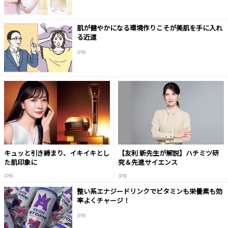
肌が健やかになる環境作りこそが美肌を手に入れ
る近道
(PR)
キュッと引き締まり、イキイキとし
【友利 新先生が解説】ハチミツ研
た肌印象に
究＆先進サイエンス
(PR)
(PR)
整い系エナジードリンクでビタミンも栄養素も効
率よくチャージ！
(PR)