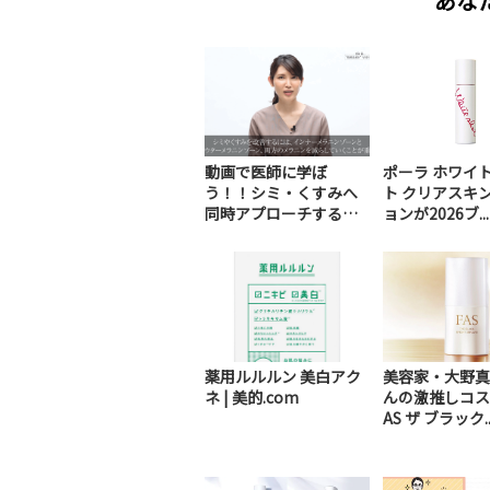
あな
動画で医師に学ぼ
ポーラ ホワイ
う！！シミ・くすみへ
ト クリアスキ
同時アプローチする
ョンが2026ブ...
「ダブ...
薬用ルルルン 美白アク
美容家・大野真
ネ | 美的.com
んの激推しコス
AS ザ ブラック..