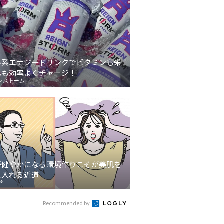
い系エナジードリンクでビタミンも栄
素も効率よくチャージ！
ンストーム
が健やかになる環境作りこそが美肌を
に入れる近道
堂
Recommended by