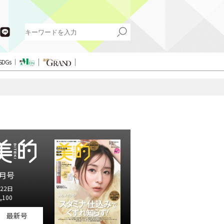
SDGs
月号
22日
,100
最新号