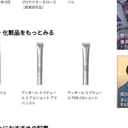
年 8月
プロテクター N ローズ
イル
［医薬部外品］
・化粧品をもっとみる
整
養
レイ
イル
ディオール カプチュー
ディオール カプチュー
肌
ル ヒアルショット アド
ル PDR-CNショット
手
バンスト
資生