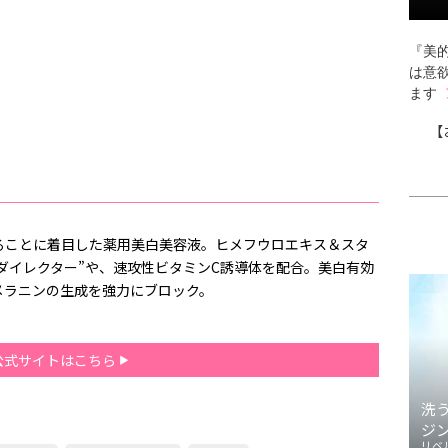
『美的
は意
ます
【
ることに着目した薬用美白美容液。ヒメフウロエキス＆スタ
ダイレクター”や、速攻性ビタミンC誘導体を配合。美白有効
メラニンの生成を強力にブロック。
公式サイトはこちら
洗
ジ
リベ