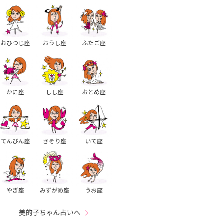
おひつじ座
おうし座
ふたご座
かに座
しし座
おとめ座
てんびん座
さそり座
いて座
やぎ座
みずがめ座
うお座
美的子ちゃん占いへ