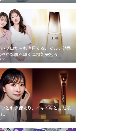
容のプロたちも注目する、マルチ効果
健やかな肌へ導く高機能美容液
クシール
ュッと引き締まり、イキイキとした肌
象に
ン