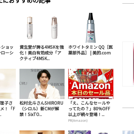
たにおすすめの記事
トショッ
資生堂が誇る4MSKを強
ホワイトタミン QQ［医
ンローシ
化！美白有効成分「ア
薬部外品］ | 美的.com
クティブ4MSK...
理子さ
松村北斗さんSHIRORU
「え、こんなセールや
メ！「F
（シロル）新CMが解
ってたの？」80％OFF
.
禁！SixTO...
以上が続々登場！...
PR(Amazon)