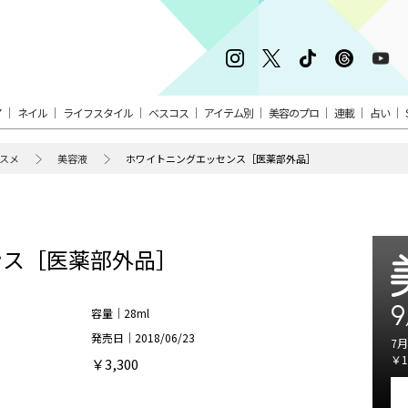
ア
ネイル
ライフスタイル
ベスコス
アイテム別
美容のプロ
連載
占い
スメ
美容液
ホワイトニングエッセンス［医薬部外品］
ンス［医薬部外品］
9
容量｜28ml
発売日｜2018/06/23
7月
￥1
￥3,300