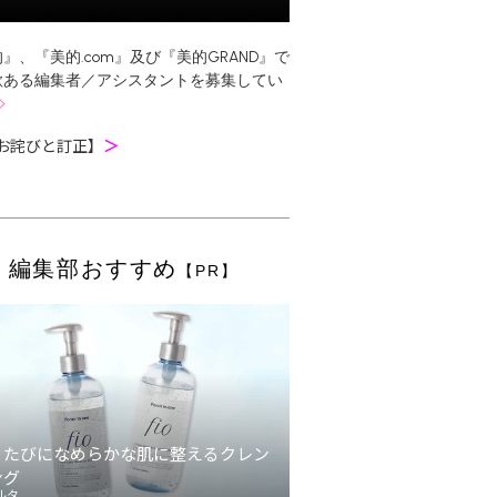
』、『美的.com』及び『美的GRAND』で
欲ある編集者／アシスタントを募集してい
お詫びと訂正】
＞
編集部おすすめ
【PR】
うたびになめらかな肌に整えるクレン
ング
ルタ