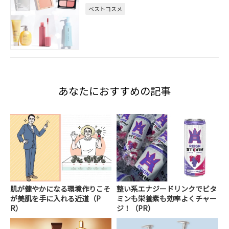
ベストコスメ
あなたにおすすめの記事
肌が健やかになる環境作りこそ
整い系エナジードリンクでビタ
が美肌を手に入れる近道（P
ミンも栄養素も効率よくチャー
R）
ジ！（PR）