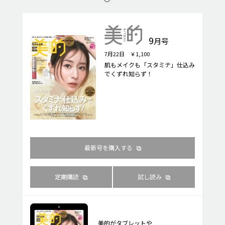
9
月号
7月22日 ￥1,100
肌もメイクも「スタミナ」仕込み
でくずれ知らず！
最新号を購入する
定期購読
試し読み
美的がタブレットや