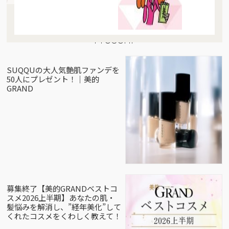
Present
SUQQUの大人気艶肌ファンデを
50人にプレゼント！｜美的
GRAND
募集終了【美的GRANDベストコ
スメ2026上半期】あなたの肌・
髪悩みを解消し、”経年美化”して
くれたコスメをくわしく教えて！