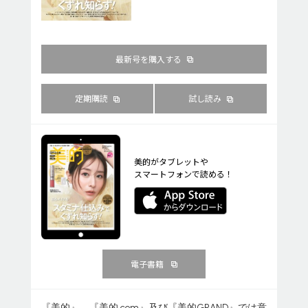
最新号を購入する
定期購読
試し読み
美的がタブレットや
スマートフォンで読める！
電子書籍
『美的』、『美的.com』及び『美的GRAND』では意