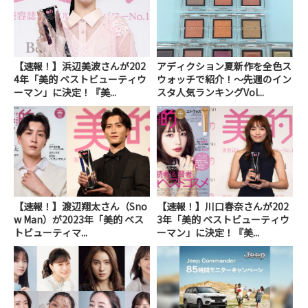
【速報！】浜辺美波さんが202
アディクション夏新作を全色ス
4年「美的 ベストビューティウ
ウォッチで紹介！～先週のイン
ーマン」に決定！『美...
スタ人気ランキングVol...
【速報！】渡辺翔太さん（Sno
【速報！】川口春奈さんが202
w Man）が2023年「美的 ベス
3年「美的 ベストビューティウ
トビューティマ...
ーマン」に決定！『美...