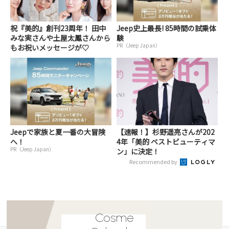
祝『美的』創刊23周年！ 田中
Jeep史上最長! 85時間の試乗体
みな実さんや土屋太鳳さんから
験
PR（Jeep Japan）
もお祝いメッセージが♡
Jeepで家族と夏一番の大冒険
【速報！】杉野遥亮さんが202
へ！
4年「美的 ベストビューティマ
PR（Jeep Japan）
ン」に決定！
Recommended by
Cosme