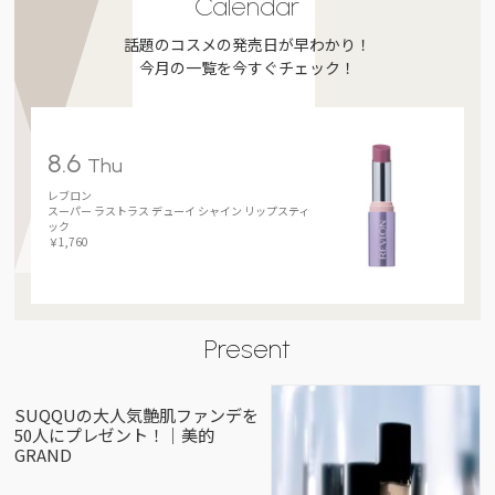
Calendar
話題のコスメの発売日が早わかり！
今月の一覧を今すぐチェック！
8.6
Thu
レブロン
スーパー ラストラス デューイ シャイン リップスティ
ック
￥1,760
Present
SUQQUの大人気艶肌ファンデを
50人にプレゼント！｜美的
GRAND