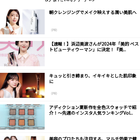
朝クレンジングでメイク映えする潤い美肌へ
（PR）
【速報！】浜辺美波さんが2024年「美的 ベス
トビューティウーマン」に決定！『美...
キュッと引き締まり、イキイキとした肌印象
に
（PR）
アディクション夏新作を全色スウォッチで紹
介！～先週のインスタ人気ランキングVol...
美容のプロたちも注目する、マルチ効果で健