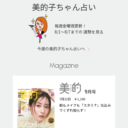
美的子ちゃん占い
毎週金曜夜更新！
8/1〜8/7までの 運勢を見る
今週の美的子ちゃん占いへ
Magazine
9
月号
7月22日 ￥1,100
肌もメイクも「スタミナ」仕込み
でくずれ知らず！