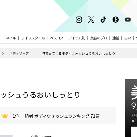
ア
ネイル
ライフスタイル
ベスコス
アイテム別
美容のプロ
連載
占い
ボディソープ
泡で出てくるボディウォッシュうるおいしっとり
ォッシュうるおいしっとり
9
7月
1位
読者 ボディウォッシュランキング 71票
￥1
容量｜600ml