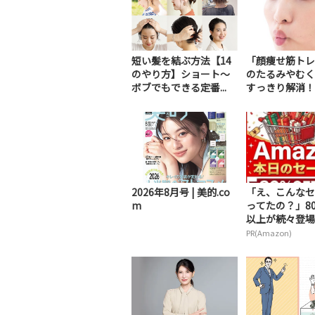
短い髪を結ぶ方法【14
「顔痩せ筋トレ
のやり方】ショート～
のたるみやむく
ボブでもできる定番...
すっきり解消！
2026年8月号 | 美的.co
「え、こんなセ
m
ってたの？」80
以上が続々登場！
PR(Amazon)