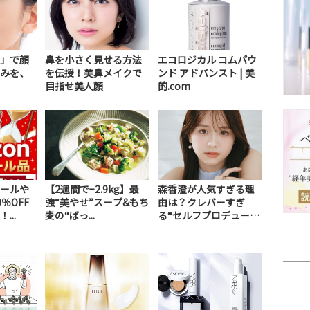
」で顔
鼻を小さく見せる方法
エコロジカル コムパウ
みを、
を伝授！美鼻メイクで
ンド アドバンスト | 美
目指せ美人顔
的.com
ールや
【2週間で−2.9kg】最
森香澄が人気すぎる理
％OFF
強“美やせ”スープ&もち
由は？クレバーすぎ
...
麦の“ばっ...
る“セルフプロデュー
ス...