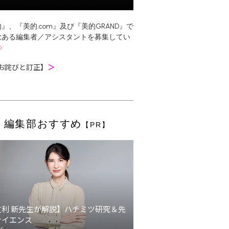
』、『美的.com』及び『美的GRAND』で
欲ある編集者／アシスタントを募集してい
お詫びと訂正】
＞
編集部おすすめ
【PR】
友利 新先生が解説】ハチミツ研究＆先
サイエンス
ン