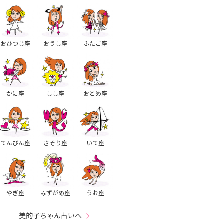
おひつじ座
おうし座
ふたご座
かに座
しし座
おとめ座
てんびん座
さそり座
いて座
やぎ座
みずがめ座
うお座
美的子ちゃん占いへ