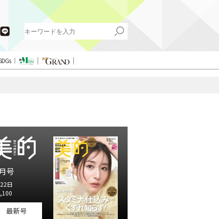
SDGs
月号
22日
,100
最新号