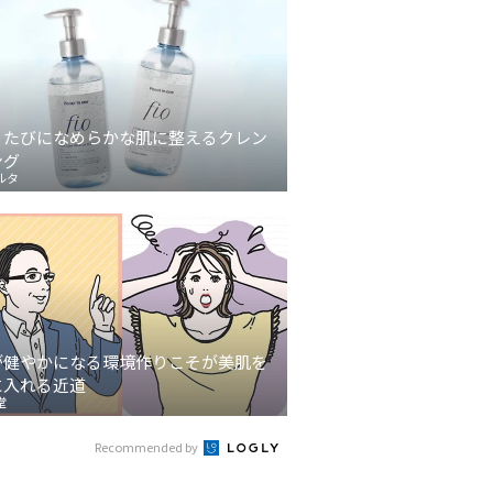
うたびになめらかな肌に整えるクレン
ング
ルタ
が健やかになる環境作りこそが美肌を
に入れる近道
堂
Recommended by