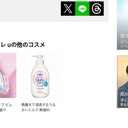
洗
ジ
レ uの他のコスメ
リベ
肌
手
イプ ピュ
角層まで浸透するうる
資生
香り
おいミルク 無香料