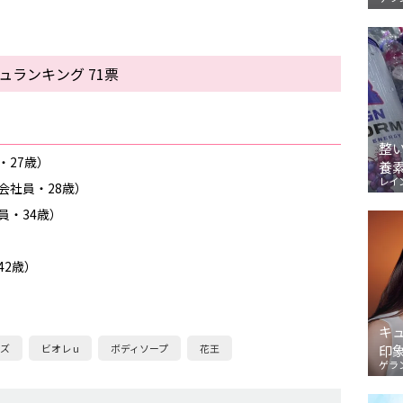
ュランキング 71票
整
・27歳）
養
レイ
会社員・28歳）
員・34歳）
42歳）
キ
ズ
ビオレ u
ボディソープ
花王
印
ゲラ