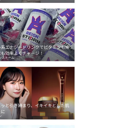
い系エナジードリンクでビタミンも栄
素も効率よくチャージ！
ンストーム
ュッと引き締まり、イキイキとした肌
象に
ン