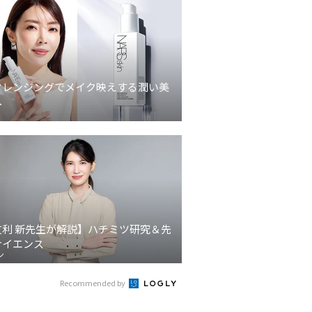
クレンジングでメイク映えする潤い美
へ
友利 新先生が解説】ハチミツ研究＆先
サイエンス
ン
Recommended by