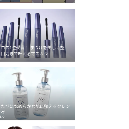
スコス1位受賞！ まつげを美しく整
、目力まで叶えるマスカラ
ュ
うたびになめらかな肌に整えるクレン
ング
ルタ