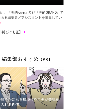
』、『美的.com』及び『美的GRAND』で
欲ある編集者／アシスタントを募集してい
お詫びと訂正】
＞
編集部おすすめ
【PR】
が健やかになる環境作りこそが美肌を
に入れる近道
堂