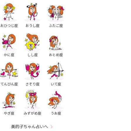
おひつじ座
おうし座
ふたご座
かに座
しし座
おとめ座
てんびん座
さそり座
いて座
やぎ座
みずがめ座
うお座
美的子ちゃん占いへ