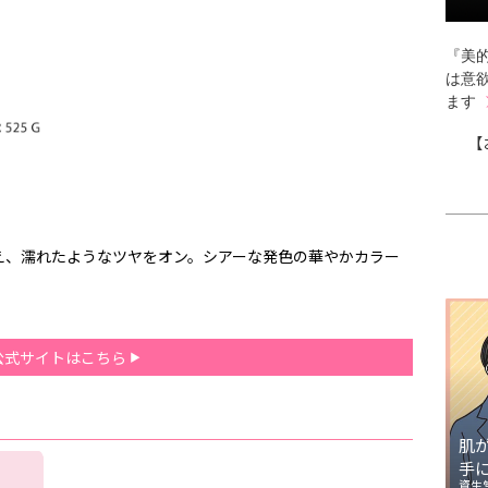
『美的
は意
ます
【
え、濡れたようなツヤをオン。シアーな発色の華やかカラー
公式サイトはこちら
肌
手
資生