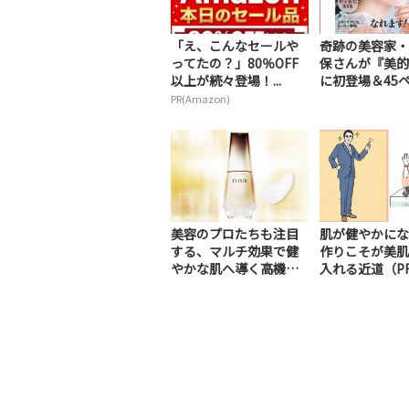
「え、こんなセールや
奇跡の美容家・
ってたの？」80％OFF
保さんが『美的
以上が続々登場！...
に初登場＆45ペー
PR(Amazon)
美容のプロたちも注目
肌が健やかにな
する、マルチ効果で健
作りこそが美肌
やかな肌へ導く高機能
入れる近道（P
美容液（PR）