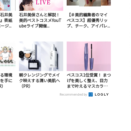
石井美
石井美保さんと解説！
【＃美的編集者のマイ
』表紙
美的ベストコスメYouT
ベスコス】超優秀リッ
ジ...
ubeライブ開催...
プ、チーク、アイパレ...
る環境
朝クレンジングでメイ
ベスコス1位受賞！ まつ
を手に
ク映えする潤い美肌へ
げを美しく整え、目力
R）
（PR）
まで叶えるマスカラ（P
R）
Recommended by