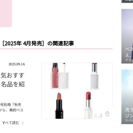
［2025年 4月発売］の関連記事
ベ
え
イミ
2025.09.16
人気おすす
ス名品を紹
月号別冊「秋冬
洗
作から、美的ベス
ジ
リベ
すべて読む