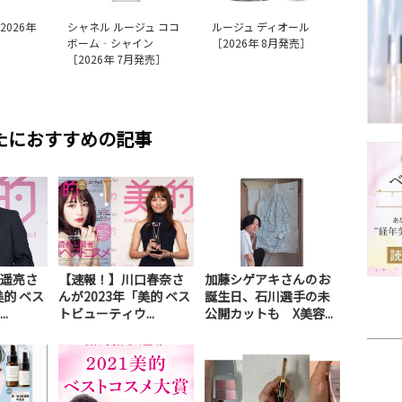
2026年
シャネル ルージュ ココ
ルージュ ディオール
ボーム‐シャイン
［2026年 8月発売］
［2026年 7月発売］
たにおすすめの記事
遥亮さ
【速報！】川口春奈さ
加藤シゲアキさんのお
美的 ベス
んが2023年「美的 ベス
誕生日、石川選手の未
.
トビューティウ...
公開カットも X美容...