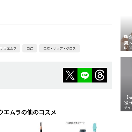
朝
肌
NARS
ウ ウエムラ
口紅
口紅・リップ・グロス
【
進
ゲラ
 ウエムラの他のコスメ