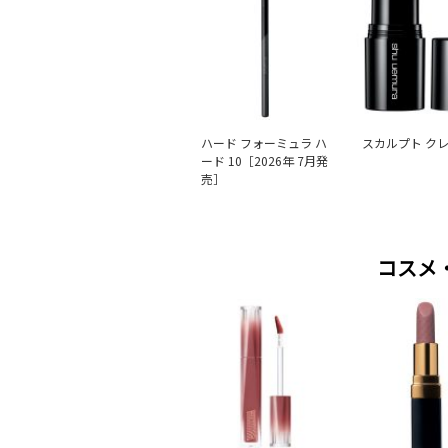
ハード フォーミュラ ハ
スカルプト ク
ード 10［2026年 7月発
売］
コスメ