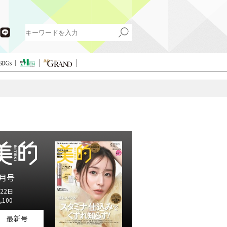
SDGs
月号
22日
,100
最新号