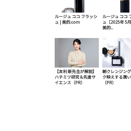
ルージュ ココ フラッシ
ルージュ ココ 
ュ | 美的.com
ュ［2025年 5
美的...
【友利 新先生が解説】
朝クレンジング
ハチミツ研究＆先進サ
ク映えする潤い
イエンス（PR）
（PR）