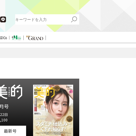
SDGs
月号
22日
,100
最新号