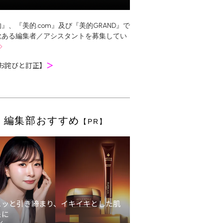
』、『美的.com』及び『美的GRAND』で
欲ある編集者／アシスタントを募集してい
お詫びと訂正】
＞
編集部おすすめ
【PR】
ュッと引き締まり、イキイキとした肌
象に
ン