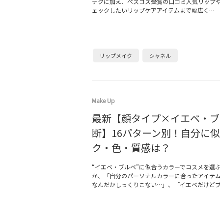
テクに加え、ベスコス受賞の口コミ人気リップ
ェックしたいリップケアアイテムまで幅広く…
リップメイク
シャネル
Make Up
最新【顔タイプ×イエベ・ブ
断】16パターン別！自分に
ク・色・質感は？
“イエベ・ブルベ”に似合うカラーでコスメを選
か、「自分のパーソナルカラーに合ったアイテ
なんだかしっくりこない…」、「イエベだけど