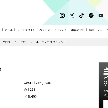
ア
ネイル
ライフスタイル
ベスコス
アイテム別
美容のプロ
連載
占い
・グロス
口紅
ルージュ ココ フラッシュ
ュ
9
発売日｜2025/05/02
色｜264
7月
￥1
￥6,490