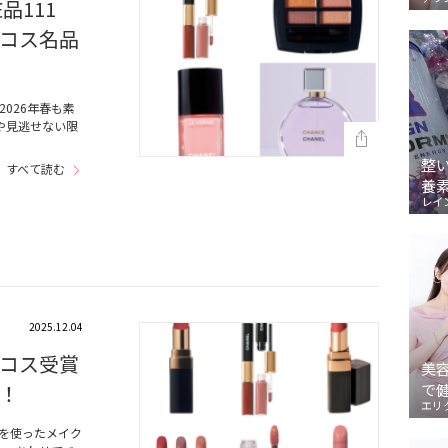
品111
コス名品
026年春も素
や見逃せない限
整
すべて読む
養
レイ
2025.12.04
コス受賞
美
！
で
エリ
色を使ったメイク