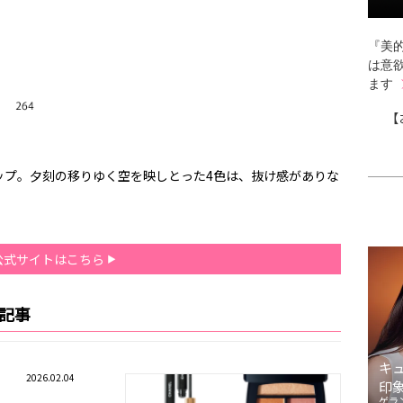
『美的
は意
ます
【
ップ。夕刻の移りゆく空を映しとった4色は、抜け感がありな
公式サイトはこちら
連記事
キ
2026.02.04
印
ゲラ