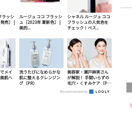
フラッシ
ルージュ ココ フラッシ
シャネル ルージュ ココ
月発売］ |
ュ［2023年 夏新色］ |
フラッシュの人気色を
美的....
チェック！べス...
でメイ
洗うたびになめらかな
美容家・瀬戸麻実さん
美肌へ
肌に整えるクレンジン
が解説！ 手間いらずの
グ（PR）
毛穴・くすみケア（P
R）
Recommended by