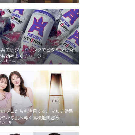
い系エナジードリンクでビタミンも栄
素も効率よくチャージ！
ンストーム
容のプロたちも注目する、マルチ効果
健やかな肌へ導く高機能美容液
クシール