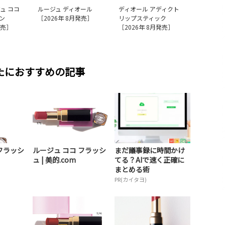
ュ ココ
ルージュ ディオール
ディオール アディクト
ン
［2026年 8月発売］
リップスティック
発売］
［2026年 8月発売］
たにおすすめの記事
フラッシ
ルージュ ココ フラッシ
まだ議事録に時間かけ
ュ | 美的.com
てる？AIで速く正確に
まとめる術
PR(カイタヨ)