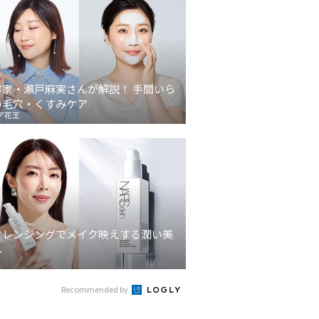
容家・瀬戸麻実さんが解説！ 手間いら
の毛穴・くすみケア
ア花王
クレンジングでメイク映えする潤い美
へ
Recommended by