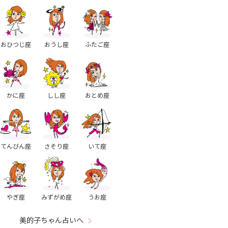
おひつじ座
おうし座
ふたご座
かに座
しし座
おとめ座
てんびん座
さそり座
いて座
やぎ座
みずがめ座
うお座
美的子ちゃん占いへ