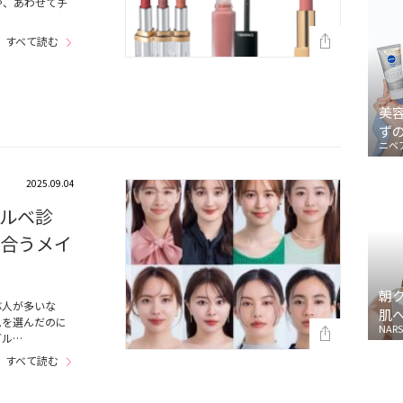
や、あわせてチ
すべて読む
美
ず
ニベ
2025.09.04
ルベ診
似合うメイ
朝
ぶ人が多いな
肌
ムを選んだのに
NARS
ブル…
すべて読む