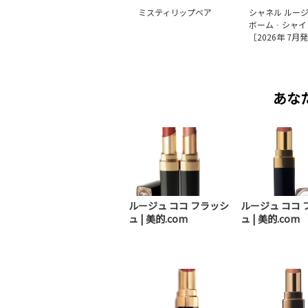
ミスティリップベア
シャネル ルージ
ボーム‐シャイ
［2026年 7月
あな
ルージュ ココ フラッシ
ルージュ ココ 
ュ | 美的.com
ュ | 美的.com