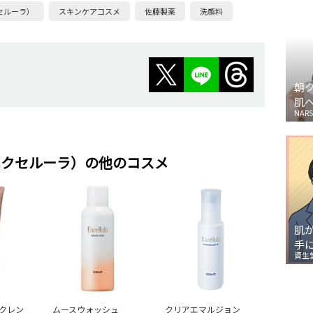
エクセルーラ）
スキンケアコスメ
佐藤製薬
洗顔料
朝
肌
NARS
la（エクセルーラ）の他のコスメ
肌
手
資生
クレン
ムースウォッシュ
クリアエマルジョン