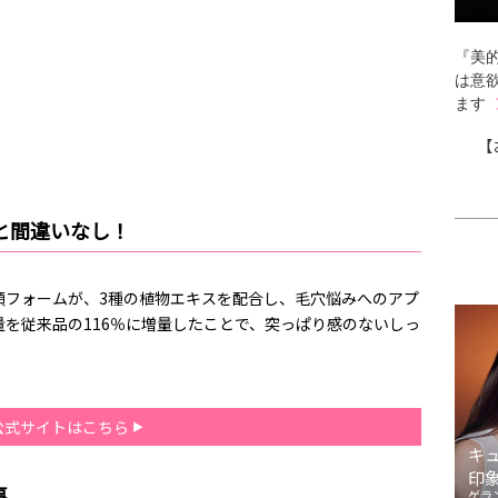
『美的
は意
ます
【
と間違いなし！
顔フォームが、3種の植物エキスを配合し、毛穴悩みへのアプ
を従来品の116％に増量したことで、突っぱり感のないしっ
公式サイトはこちら
キ
印
事
ゲラ