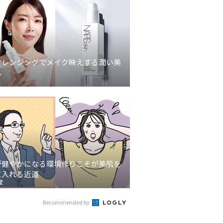
クレンジングでメイク映えする潤い美
へ
が健やかになる環境作りこそが美肌を
に入れる近道
堂
Recommended by