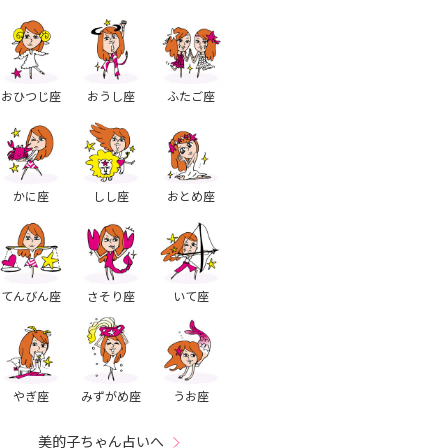
おひつじ座
おうし座
ふたご座
かに座
しし座
おとめ座
てんびん座
さそり座
いて座
やぎ座
みずがめ座
うお座
美的子ちゃん占いへ