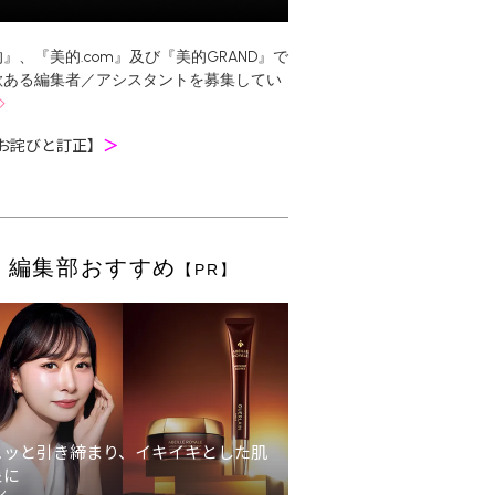
』、『美的.com』及び『美的GRAND』で
欲ある編集者／アシスタントを募集してい
お詫びと訂正】
＞
編集部おすすめ
【PR】
ュッと引き締まり、イキイキとした肌
象に
ン