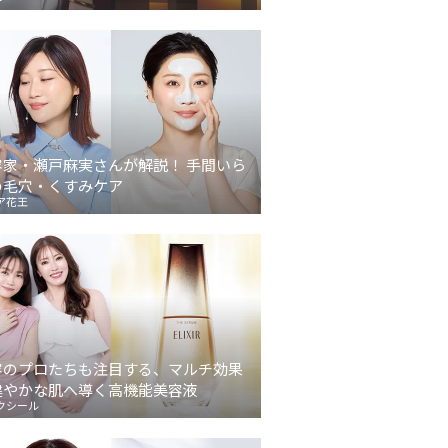
容家・瀬戸麻実さんが解説！ 手間いら
の毛穴・くすみケア
ア花王
容のプロたちも注目する、マルチ効果
健やかな肌へ導く高機能美容液
クシール