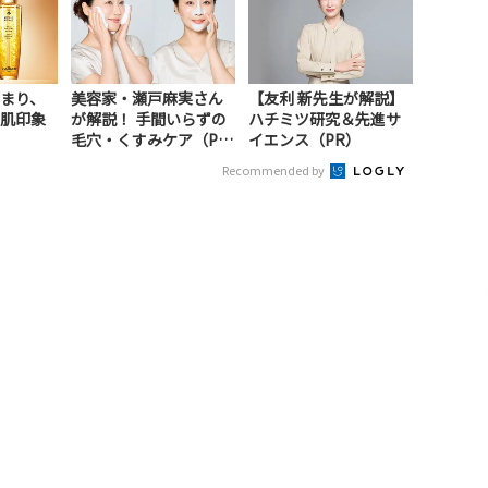
まり、
美容家・瀬戸麻実さん
【友利 新先生が解説】
肌印象
が解説！ 手間いらずの
ハチミツ研究＆先進サ
毛穴・くすみケア（P
イエンス（PR）
R）
Recommended by