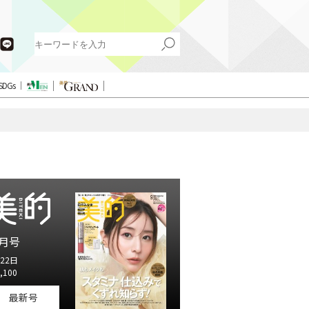
SDGs
月号
22日
,100
最新号