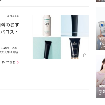
2026.04.03
顔料のおす
デパコス・
美
ず
ニベ
すすめの「洗顔
の大人向け美容
すべて読む
美
で
エリ