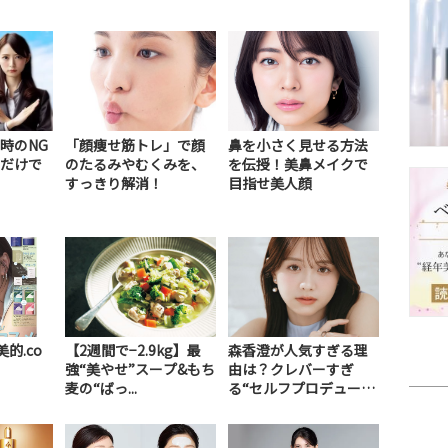
時のNG
「顔痩せ筋トレ」で顔
鼻を小さく見せる方法
だけで
のたるみやむくみを、
を伝授！美鼻メイクで
すっきり解消！
目指せ美人顔
美的.co
【2週間で−2.9kg】最
森香澄が人気すぎる理
強“美やせ”スープ&もち
由は？クレバーすぎ
麦の“ばっ...
る“セルフプロデュー
ス...