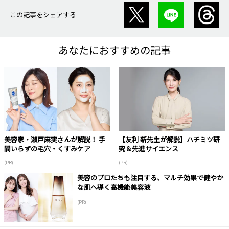
この記事をシェアする
あなたにおすすめの記事
美容家・瀬戸麻実さんが解説！ 手
【友利 新先生が解説】ハチミツ研
間いらずの毛穴・くすみケア
究＆先進サイエンス
(PR)
(PR)
美容のプロたちも注目する、マルチ効果で健やか
な肌へ導く高機能美容液
(PR)