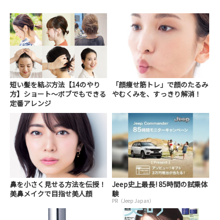
短い髪を結ぶ方法【14のやり
「顔痩せ筋トレ」で顔のたるみ
方】ショート～ボブでもできる
やむくみを、すっきり解消！
定番アレンジ
鼻を小さく見せる方法を伝授！
Jeep史上最長! 85時間の試乗体
美鼻メイクで目指せ美人顔
験
PR（Jeep Japan）