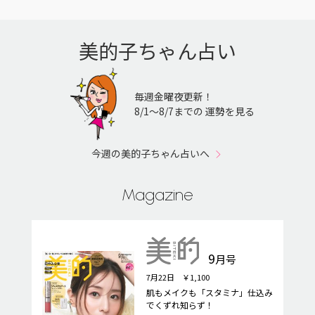
美的子ちゃん占い
毎週金曜夜更新！
8/1〜8/7までの 運勢を見る
今週の美的子ちゃん占いへ
Magazine
9
月号
7月22日 ￥1,100
肌もメイクも「スタミナ」仕込み
でくずれ知らず！