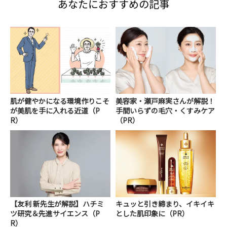
あなたにおすすめの記事
肌が健やかになる環境作りこそ
美容家・瀬戸麻実さんが解説！
が美肌を手に入れる近道（P
手間いらずの毛穴・くすみケア
R）
（PR）
【友利 新先生が解説】ハチミ
キュッと引き締まり、イキイキ
ツ研究＆先進サイエンス（P
とした肌印象に（PR）
R）