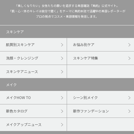
「美しくなりたい」女性たちの願いを追求する美容雑誌『美的』公式サイト。
「肌・心・体のキレイは自分で磨く」をテーマに美的本誌で活躍中の美容レポーターが
プロの視点でコスメ・美容情報を発信します。
スキンケア
肌質別スキンケア
お悩み別ケア
洗顔・クレンジング
スキンケア特集
スキンケアニュース
メイク
メイクHOW TO
シーン別メイク
新色カタログ
新作ファンデーション
メイクアップニュース