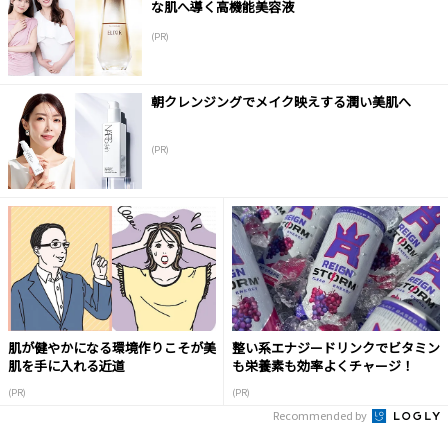
な肌へ導く高機能美容液
(PR)
朝クレンジングでメイク映えする潤い美肌へ
(PR)
肌が健やかになる環境作りこそが美
整い系エナジードリンクでビタミン
肌を手に入れる近道
も栄養素も効率よくチャージ！
(PR)
(PR)
Recommended by