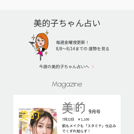
美的子ちゃん占い
毎週金曜夜更新！
8/8〜8/14までの 運勢を見る
今週の美的子ちゃん占いへ
Magazine
9
月号
7月22日 ￥1,100
肌もメイクも「スタミナ」仕込み
でくずれ知らず！