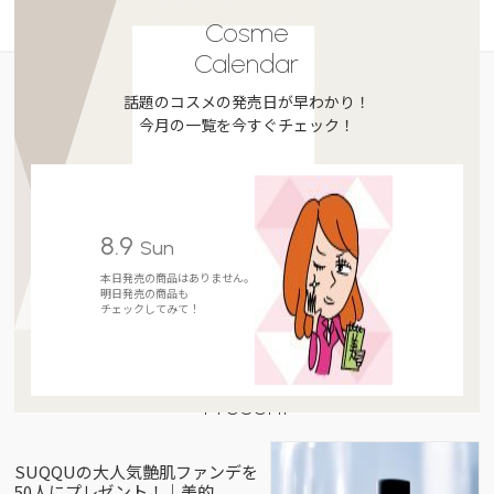
Cosme
Calendar
話題のコスメの発売日が早わかり！
今月の一覧を今すぐチェック！
8.9
Sun
本日発売の商品はありません。
明日発売の商品も
チェックしてみて！
Present
SUQQUの大人気艶肌ファンデを
50人にプレゼント！｜美的