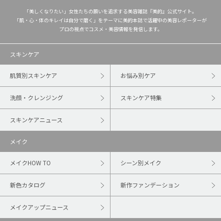
「美しくなりたい」女性たちの願いを追求する美容雑誌『美的』公式サイト。
「肌・心・体のキレイは自分で磨く」をテーマに美的本誌で活躍中の美容レポーターが
プロの視点でコスメ・美容情報を発信します。
スキンケア
肌質別スキンケア
お悩み別ケア
洗顔・クレンジング
スキンケア特集
スキンケアニュース
メイク
メイクHOW TO
シーン別メイク
新色カタログ
新作ファンデーション
メイクアップニュース