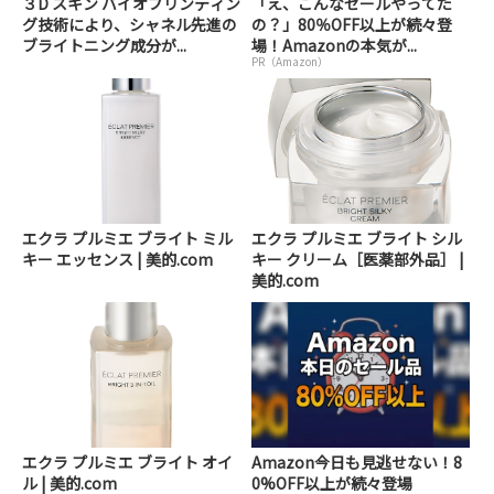
３D スキン バイオプリンティン
「え、こんなセールやってた
グ技術により、シャネル先進の
の？」80％OFF以上が続々登
ブライトニング成分が...
場！Amazonの本気が...
PR（Amazon）
エクラ プルミエ ブライト ミル
エクラ プルミエ ブライト シル
キー エッセンス | 美的.com
キー クリーム［医薬部外品］ |
美的.com
エクラ プルミエ ブライト オイ
Amazon今日も見逃せない！8
ル | 美的.com
0%OFF以上が続々登場