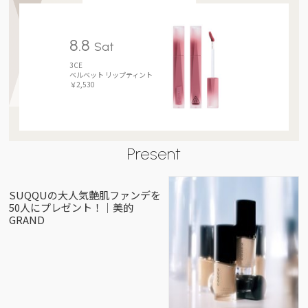
8.8
Sat
3CE
ベルベット リップティント
￥2,530
Present
SUQQUの大人気艶肌ファンデを
50人にプレゼント！｜美的
GRAND