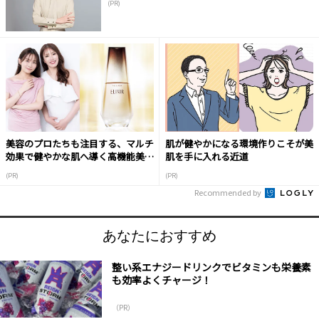
(PR)
美容のプロたちも注目する、マルチ
肌が健やかになる環境作りこそが美
効果で健やかな肌へ導く高機能美容
肌を手に入れる近道
液
(PR)
(PR)
Recommended by
あなたにおすすめ
整い系エナジードリンクでビタミンも栄養素
も効率よくチャージ！
（PR）