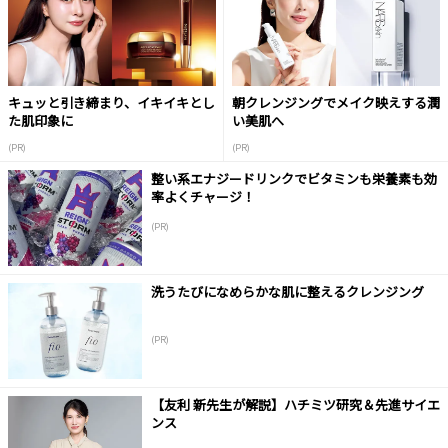
キュッと引き締まり、イキイキとし
朝クレンジングでメイク映えする潤
た肌印象に
い美肌へ
(PR)
(PR)
整い系エナジードリンクでビタミンも栄養素も効
率よくチャージ！
(PR)
洗うたびになめらかな肌に整えるクレンジング
(PR)
【友利 新先生が解説】ハチミツ研究＆先進サイエ
ンス