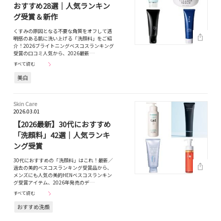
おすすめ28選｜人気ランキン
グ受賞＆新作
くすみの原因となる不要な角質をオフして透
明感のある肌に洗い上げる「洗顔料」をご紹
介！2026ブライトニングベスコスランキング
受賞の口コミ人気から、2026最新…
すべて読む
美白
Skin Care
2026.03.01
【2026最新】30代におすすめ
「洗顔料」42選｜人気ランキ
ング受賞
30代におすすめの「洗顔料」はこれ！最新／
過去の美的ベスコスランキング受賞品から、
メンズにも人気の美的HENベスコスランキン
グ受賞アイテム、2026年発売のデ…
すべて読む
おすすめ洗顔