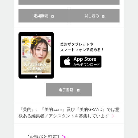
定期購読
試し読み
美的がタブレットや
スマートフォンで読める！
電子書籍
『美的』、『美的.com』及び『美的GRAND』では意
欲ある編集者／アシスタントを募集しています
【お詫びと訂正】
＞