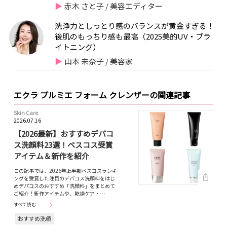
赤木 さと子 / 美容エディター
洗浄力としっとり感のバランスが黄金すぎる！
後肌のもっちり感も最高（2025美的UV・ブラ
イトニング）
山本 未奈子 / 美容家
エクラ プルミエ フォーム クレンザーの関連記事
Skin Care
2026.07.16
【2026最新】おすすめデパコ
ス洗顔料23選！ベスコス受賞
アイテム＆新作を紹介
この記事では、2026年上半期ベスコスランキ
ングを受賞した注目のデパコス洗顔料をはじ
めデパコスのおすすめ「洗顔料」をまとめて
ご紹介！新作アイテムや、乾燥ケア・…
すべて読む
おすすめ洗顔