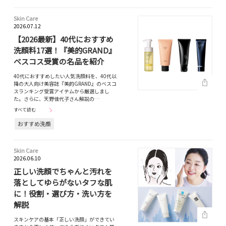
Skin Care
2026.07.12
【2026最新】40代におすすめ
洗顔料17選！『美的GRAND』
べスコス受賞の名品を紹介
40代におすすめしたい人気洗顔料を、40代以
降の大人向け美容誌『美的GRAND』のベスコ
スランキング受賞アイテムから厳選しまし
た。さらに、天野佳代子さん解説の…
すべて読む
おすすめ洗顔
Skin Care
2026.06.10
正しい洗顔でちゃんと汚れを
落としてゆらがないタフな肌
に！役割・選び方・洗い方を
解説
スキンケアの基本「正しい洗顔」ができてい