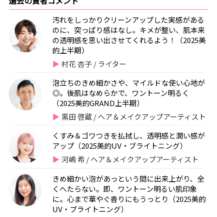
過去の賢者コメント
汚れをしっかりクリーンアップした実感がある
のに、突っぱり感はなし。キメが整い、肌本来
の透明感を思い出させてくれるよう！（2025美
的上半期）
村花 杏子 / ライター
泡立ちのきめ細かさや、マイルドな使い心地が
◎。後肌はなめらかで、ワントーン明るく
（2025美的GRAND上半期）
黒田 啓蔵 / ヘア＆メイクアップアーティスト
くすみ＆ゴワつきを払拭し、透明感と潤い感が
アップ（2025美的UV・ブライトニング）
河嶋 希 / ヘア＆メイクアップアーティスト
きめ細かい泡があっという間に出来上がり、全
くへたらない。即、ワントーン明るい肌印象
に。心まで華やぐ香りにもうっとり（2025美的
UV・ブライトニング）