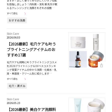
ますか？正しく使ってゆらぎにくいタフな肌
を目指しましょう！内科医・友利 新先生が教
えるクレンジングと洗顔それぞれの役割…
すべて読む
おすすめ洗顔
Skin Care
2026.06.03
【2026最新】毛穴ケアも叶う
ブライトニングアイテムのお
すすめ17選
毛穴ケアも同時に叶うブライトニングコスメ
を2026ブライトニング＆UVベスコスランキ
ング受賞アイテムの中から洗顔・化粧水・乳
液・美容液・クリーム別に紹介します…
すべて読む
毛穴・黒ずみ
Skin Care
2026.05.23
【2026最新】美白ケア洗顔料