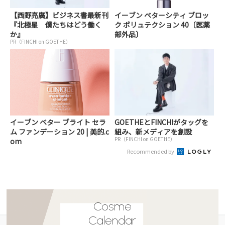
【西野亮廣】ビジネス書最新刊
イーブン ベターシティ ブロッ
『北極星 僕たちはどう働く
ク ポリュテクション 40〔医薬
か』
部外品〕
PR（FINCHI on GOETHE）
イーブン ベター ブライト セラ
GOETHEとFINCHIがタッグを
ム ファンデーション 20 | 美的.c
組み、新メディアを創設
PR（FINCHI on GOETHE）
om
Recommended by
Cosme
Calendar