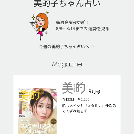
美的子ちゃん占い
毎週金曜夜更新！
8/8〜8/14までの 運勢を見る
今週の美的子ちゃん占いへ
Magazine
9
月号
7月22日 ￥1,100
肌もメイクも「スタミナ」仕込み
でくずれ知らず！