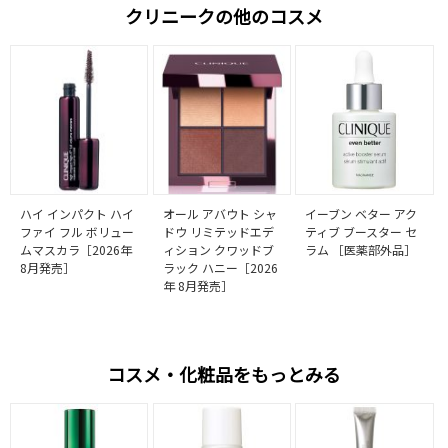
クリニークの他のコスメ
ハイ インパクト ハイ
オール アバウト シャ
イーブン ベター アク
ファイ フル ボリュー
ドウ リミテッドエデ
ティブ ブースター セ
ムマスカラ［2026年
ィション クワッドブ
ラム ［医薬部外品］
8月発売］
ラック ハニー［2026
年 8月発売］
コスメ・化粧品をもっとみる