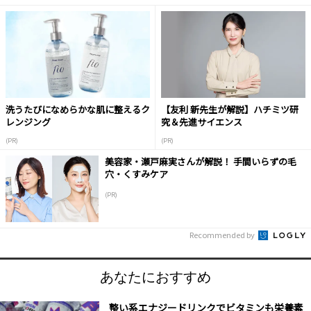
洗うたびになめらかな肌に整えるク
【友利 新先生が解説】ハチミツ研
レンジング
究＆先進サイエンス
(PR)
(PR)
美容家・瀬戸麻実さんが解説！ 手間いらずの毛
穴・くすみケア
(PR)
Recommended by
あなたにおすすめ
整い系エナジードリンクでビタミンも栄養素