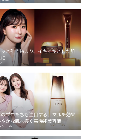
ュッと引き締まり、イキイキとした肌
象に
ン
容のプロたちも注目する、マルチ効果
健やかな肌へ導く高機能美容液
クシール