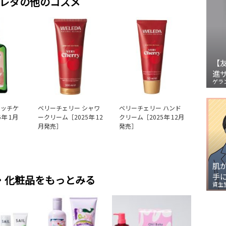
レダの他のコスメ
【
進
ゲラ
タッチケ
ベリーチェリー シャワ
ベリーチェリー ハンド
年 1月
ークリーム［2025年 12
クリーム［2025年 12月
月発売］
発売］
肌
手
・化粧品をもっとみる
資生