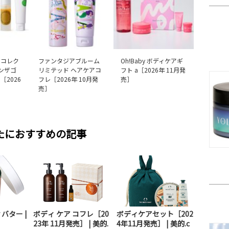
ーコレク
ファンタジアブルーム
Oh!Baby ボディケアギ
オンザゴ
リミテッド ヘアケアコ
フト a［2026年 11月発
［2026
フレ［2026年 10月発
売］
売］
たにおすすめの記事
バター |
ボディ ケア コフレ［20
ボディケアセット［202
23年 11月発売］ | 美的.
4年11月発売］ | 美的.c