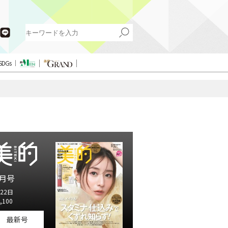
SDGs
月号
22日
,100
最新号