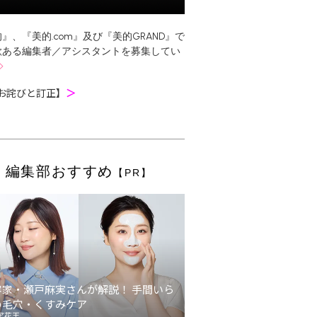
』、『美的.com』及び『美的GRAND』で
欲ある編集者／アシスタントを募集してい
お詫びと訂正】
＞
編集部おすすめ
【PR】
容家・瀬戸麻実さんが解説！ 手間いら
の毛穴・くすみケア
ア花王