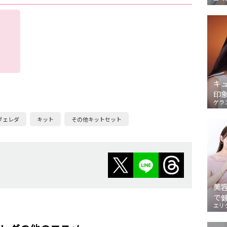
キ
印
ゲラ
ヴェレダ
キット
その他キットセット
美
で
エリ