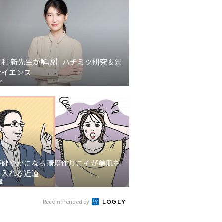
友利 新先生が解説】ハチミツ研究＆先
サイエンス
ン
が健やかになる環境作りこそが美肌を
に入れる近道
堂
Recommended by