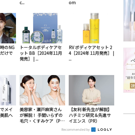
c...
om
時のNG
トータルボディケアセ
RV ボディケアセット 2
だけで
ット BB［2024年11月
4［2024年 11月発売］ |
発売］ | ...
...
でメイ
美容家・瀬戸麻実さん
【友利 新先生が解説】
美肌へ
が解説！ 手間いらずの
ハチミツ研究＆先進サ
毛穴・くすみケア（P
イエンス（PR）
R）
Recommended by