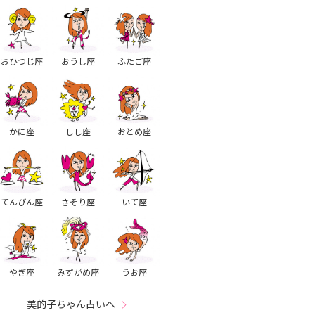
おひつじ座
おうし座
ふたご座
かに座
しし座
おとめ座
てんびん座
さそり座
いて座
やぎ座
みずがめ座
うお座
美的子ちゃん占いへ