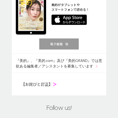
美的がタブレットや
スマートフォンで読める！
電子書籍
『美的』、『美的.com』及び『美的GRAND』では意
欲ある編集者／アシスタントを募集しています
【お詫びと訂正】
＞
Follow us!