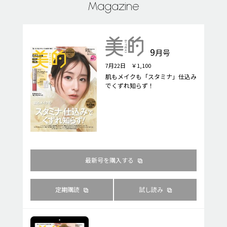
Magazine
9
月号
7月22日 ￥1,100
肌もメイクも「スタミナ」仕込み
でくずれ知らず！
最新号を購入する
定期購読
試し読み