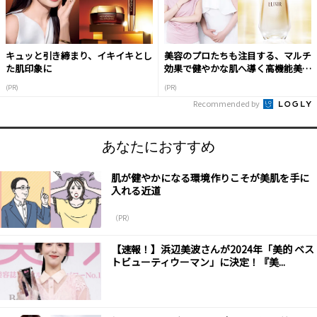
キュッと引き締まり、イキイキとし
美容のプロたちも注目する、マルチ
た肌印象に
効果で健やかな肌へ導く高機能美容
液
(PR)
(PR)
Recommended by
あなたにおすすめ
肌が健やかになる環境作りこそが美肌を手に
入れる近道
（PR）
【速報！】浜辺美波さんが2024年「美的 ベス
トビューティウーマン」に決定！『美...