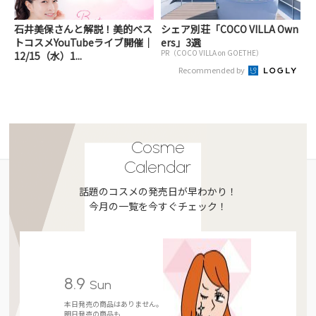
石井美保さんと解説！美的ベス
シェア別荘「COCO VILLA Own
トコスメYouTubeライブ開催｜
ers」3選
PR（COCO VILLA on GOETHE）
12/15（水）1...
Recommended by
Cosme
Calendar
話題のコスメの発売日が早わかり！
今月の一覧を今すぐチェック！
8.9
Sun
本日発売の商品はありません。
明日発売の商品も