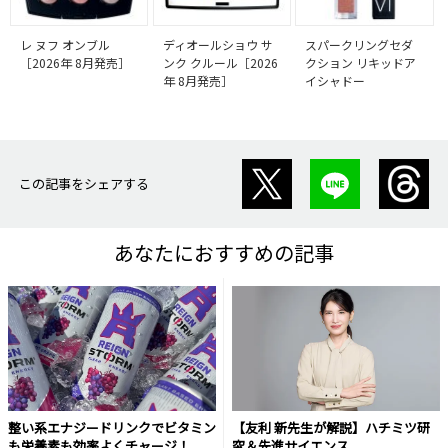
レ ヌフ オンブル
ディオールショウ サ
スパークリングセダ
［2026年 8月発売］
ンク クルール［2026
クション リキッドア
年 8月発売］
イシャドー
この記事をシェアする
あなたにおすすめの記事
整い系エナジードリンクでビタミン
【友利 新先生が解説】ハチミツ研
も栄養素も効率よくチャージ！
究＆先進サイエンス