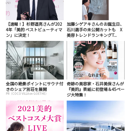
【速報！】杉野遥亮さんが202
加藤シゲアキさんのお誕生日、
4年「美的 ベストビューティマ
石川選手の未公開カットも X
ン」に決定！
美容トレンドランキングT...
全国の絶景ポイントにサウナ付
奇跡の美容家・石井美保さんが
きのシェア別荘を展開
『美的』表紙に初登場＆45ペー
PR（COCO VILLA on GOETHE）
ジ大特集！