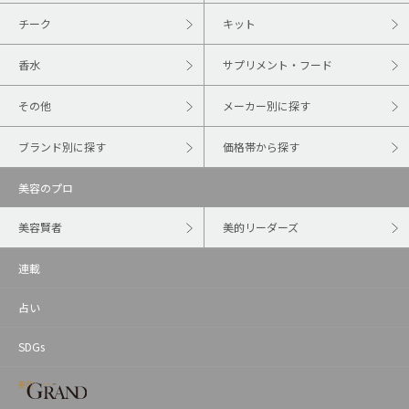
チーク
キット
香水
サプリメント・フード
その他
メーカー別に探す
ブランド別に探す
価格帯から探す
美容のプロ
美容賢者
美的リーダーズ
連載
占い
SDGs