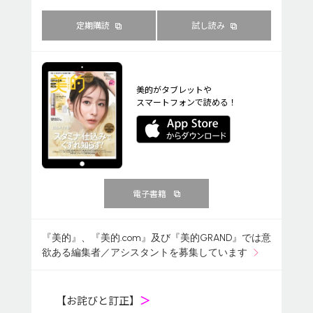
定期購読
試し読み
美的がタブレットや
スマートフォンで読める！
電子書籍
『美的』、『美的.com』及び『美的GRAND』では意
欲ある編集者／アシスタントを募集しています
【お詫びと訂正】
＞