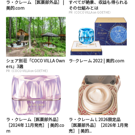
ラ・クレーム ［医薬部外品］ |
すべてが絶景、収益も得られる
美的.com
その仕組みとは
PR（COCO VILLA on GOETHE）
シェア別荘「COCO VILLA Own
ラ･クレーム 2022 | 美的.com
ers」3選
PR（COCO VILLA on GOETHE）
ラ・クレーム［医薬部外品］
ラ・クレーム L 2026限定品
［2024年 11月発売］ | 美的.co
［医薬部外品］［2026年 1月発
m
売］ | 美的...