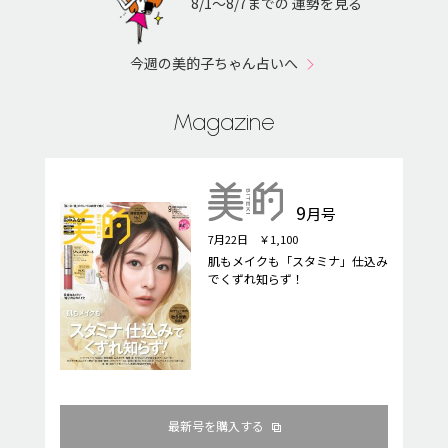
8/1〜8/7までの 運勢を見る
今週の美的子ちゃん占いへ
Magazine
9
月号
7月22日 ￥1,100
肌もメイクも「スタミナ」仕込み
でくずれ知らず！
最新号を購入する