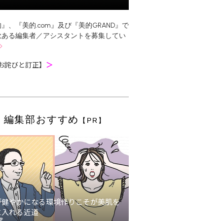
』、『美的.com』及び『美的GRAND』で
欲ある編集者／アシスタントを募集してい
お詫びと訂正】
＞
編集部おすすめ
【PR】
が健やかになる環境作りこそが美肌を
に入れる近道
堂