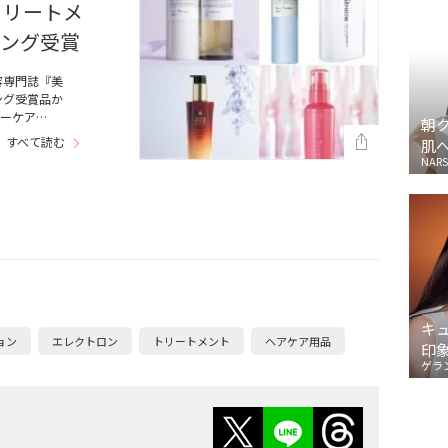
トリートメ
キング受賞
容専門誌『美
ング受賞品か
ーケア…
朝
すべて読む
肌
NARS
キ
ョン
エレクトロン
トリートメント
ヘアケア用品
印
ゲラ