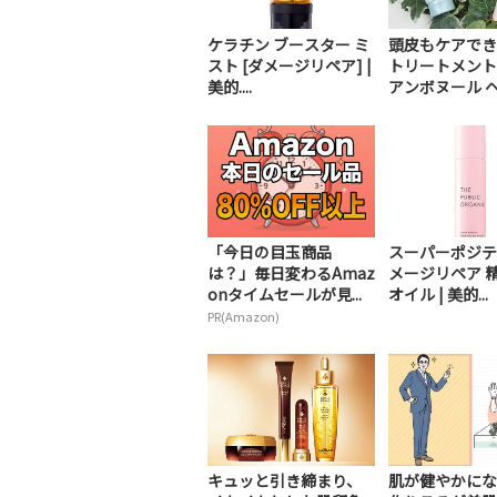
ケラチン ブースター ミ
頭皮もケアでき
スト [ダメージリペア] |
トリートメント
美的....
アンボヌール ヘア
「今日の目玉商品
スーパーポジテ
は？」毎日変わるAmaz
メージリペア 
onタイムセールが見...
オイル | 美的...
PR(Amazon)
キュッと引き締まり、
肌が健やかにな