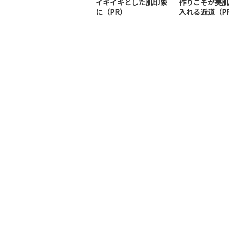
イキイキとした肌印象
作りこそが美肌
に（PR）
入れる近道（P