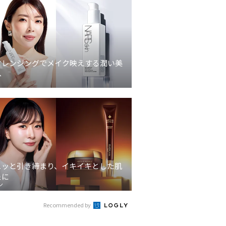
クレンジングでメイク映えする潤い美
へ
ュッと引き締まり、イキイキとした肌
象に
ン
Recommended by