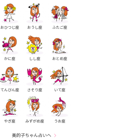
おひつじ座
おうし座
ふたご座
かに座
しし座
おとめ座
てんびん座
さそり座
いて座
やぎ座
みずがめ座
うお座
美的子ちゃん占いへ