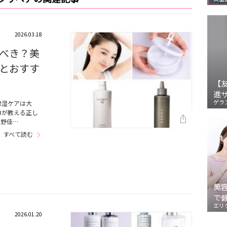
2026.03.18
べき？美
とおすす
【
進
ゲラ
保湿ケアは大
ロが教える正し
天野佳…
すべて読む
美
で
エリ
2026.01.20