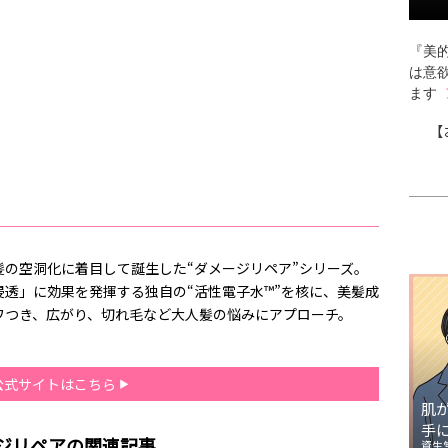
『美的
は意
ます
【
の空洞化に着目して誕生した“ダメージリペア”シリーズ。
透」に効果を発揮する独自の“活性電子水™”を核に、美髪成
ワつき、広がり、切れ毛など大人髪の悩みにアプローチ。
公式サイトはこちら
肌
手
ジリペアの関連記事
資生