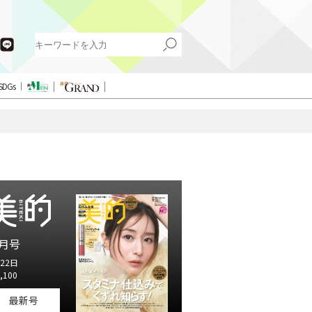
SDGs
月号
22日
,100
最新号