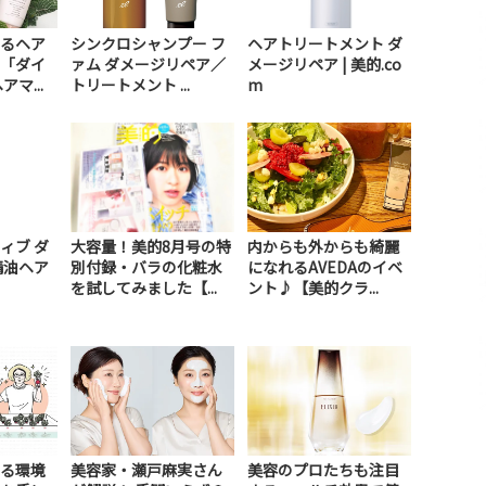
るヘア
シンクロシャンプー フ
ヘアトリートメント ダ
「ダイ
ァム ダメージリペア／
メージリペア | 美的.co
マ...
トリートメント ...
m
ィブ ダ
大容量！美的8月号の特
内からも外からも綺麗
精油ヘア
別付録・バラの化粧水
になれるAVEDAのイベ
を試してみました【...
ント♪【美的クラ...
る環境
美容家・瀬戸麻実さん
美容のプロたちも注目