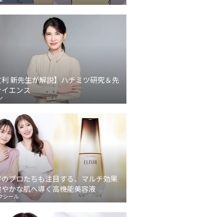
友利 新先生が解説】ハチミツ研究＆先
サイエンス
ン
容のプロたちも注目する、マルチ効果
健やかな肌へ導く高機能美容液
クシール