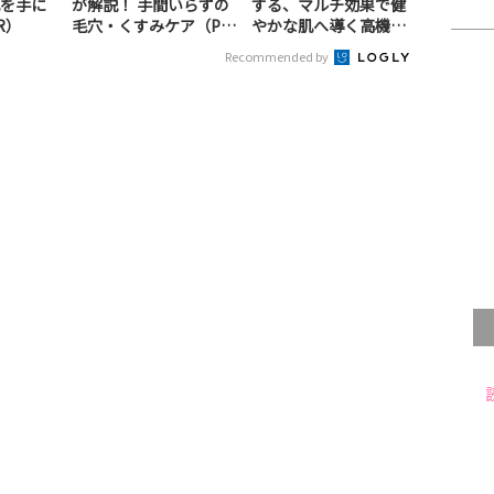
を手に
が解説！ 手間いらずの
する、マルチ効果で健
R）
毛穴・くすみケア（P
やかな肌へ導く高機能
R）
美容液（PR）
Recommended by