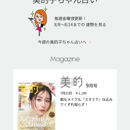
毎週金曜夜更新！
8/8〜8/14までの 運勢を見る
今週の美的子ちゃん占いへ
Magazine
9
月号
7月22日 ￥1,100
肌もメイクも「スタミナ」仕込み
でくずれ知らず！