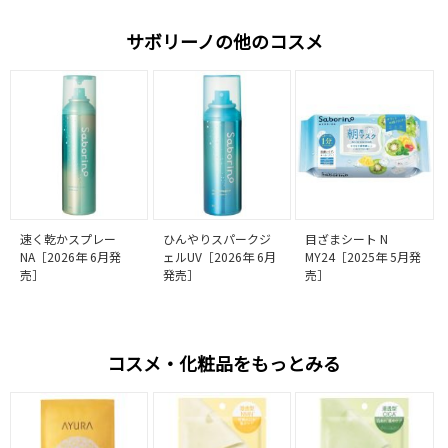
サボリーノの他のコスメ
速く乾かスプレー
ひんやりスパークジ
目ざまシート N
NA［2026年 6月発
ェルUV［2026年 6月
MY24［2025年 5月発
売］
発売］
売］
コスメ・化粧品をもっとみる