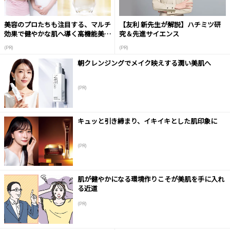
美容のプロたちも注目する、マルチ
【友利 新先生が解説】ハチミツ研
効果で健やかな肌へ導く高機能美容
究＆先進サイエンス
液
(PR)
(PR)
朝クレンジングでメイク映えする潤い美肌へ
(PR)
キュッと引き締まり、イキイキとした肌印象に
(PR)
肌が健やかになる環境作りこそが美肌を手に入れ
る近道
(PR)