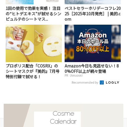
1回の使用で効果を実感！ 注目
ベストセラーホリデーコフレ20
の“ヒトデエキス”が試せるシン
25［2025年10月発売］ | 美的.c
ピュルテのシートマス...
om
プロポリス配合「COSRX」の
Amazon今日も見逃せない！8
シートマスクが『美的』7月号
0%OFF以上が続々登場
PR（Amazon）
特別付録で試せる！
Recommended by
Cosme
Calendar