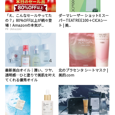
「え、こんなセールやってた
ダーマレーザー ショットX スー
の？」80％OFF以上が続々登
パーTEATREE100＋CICAシー
場！Amazonの本気が...
ト | 美...
PR（Amazon）
最新美白オイル｜潤い、ツヤ、
北のプラセンタ シートマスク |
透明感…ひと塗りで美肌を叶え
美的.com
てくれる優秀オイル