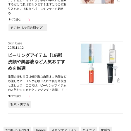
するだけで肌は変わります！まずは今こそ取
り入れたい「脱タイパ」スキンケアの朝晩
の…
すべて読む
その他（お悩み別ケア）
Skin Care
2025.11.12
ピーリングアイテム【19選】
洗顔や美容液など人気おすす
めを厳選
季節の変わり目は低刺激な角質オフ洗顔など
の優しめピーリングを取り入れて肌を修復さ
せましょう！ここでは、ピーリングアイテム
の人気おすすめをクレンジング・洗顔、ブ…
すべて読む
毛穴・黒ずみ
2201円～4999円
Hamee
スキンケアコスメ
バイユア
化粧水