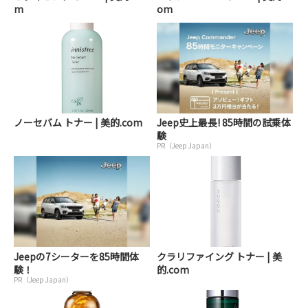
m
om
ノーセバム トナー | 美的.com
Jeep史上最長! 85時間の試乗体
験
PR（Jeep Japan）
Jeepの7シーターを85時間体
クラリファイング トナー | 美
験！
的.com
PR（Jeep Japan）