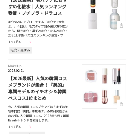
すめ化粧水｜人気ランキング
受賞・プチプラ・ドラコス
毛穴悩みにアプローチする「毛穴ケア化粧
水」。今回は、毛穴タイプ別の選び方や成分
から、開き毛穴・黒ずみ毛穴・たるみ毛穴・
2026上半期ベスコスランキング受賞・プ…
すべて読む
毛穴・黒ずみ
Make Up
2026.02.21
【2026最新】人気の韓国コス
メブランドが集合！『美的』
専属モデルのイチオシ＆韓国
ベスコス1位まとめ
今、人気の韓国コスメブランドは？まずは美
容専門誌『美的』専属モデルの有村実樹さん
のお気に入り韓国コスメ、2026年も続く韓国
Beautyトレンドを紹介します。…
すべて読む