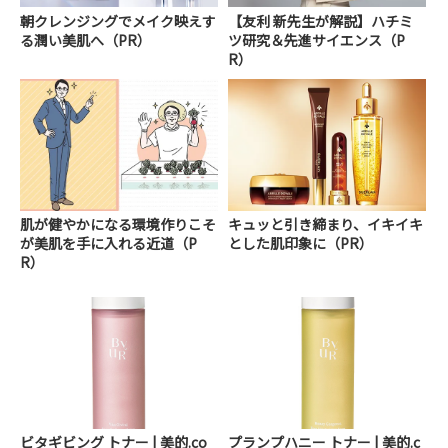
朝クレンジングでメイク映えす
【友利 新先生が解説】ハチミ
る潤い美肌へ（PR）
ツ研究＆先進サイエンス（P
R）
肌が健やかになる環境作りこそ
キュッと引き締まり、イキイキ
が美肌を手に入れる近道（P
とした肌印象に（PR）
R）
ビタギビング トナー | 美的.co
プランプハニー トナー | 美的.c