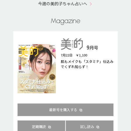
今週の美的子ちゃん占いへ
Magazine
9
月号
7月22日 ￥1,100
肌もメイクも「スタミナ」仕込み
でくずれ知らず！
最新号を購入する
定期購読
試し読み