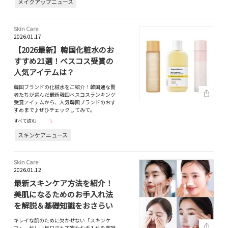
メイクアップニュース
Skin Care
2026.01.17
【2026最新】韓国化粧水のお
すすめ21選！ベスコス受賞の
人気アイテムは？
韓国ブランドの化粧水をご紹介！韓国通な賢
者たちが選んだ最新韓国べスコスランキング
受賞アイテムから、人気韓国ブランドのおす
すめまで♪ぜひチェックしてみて。
すべて読む
スキンケアニュース
Skin Care
2026.01.12
最新スキンケア方法を紹介！
美肌になるためのお手入れ法
を解説＆基礎知識をおさらい
キレイな肌のために欠かせない「スキンケ
ア」。忙しい毎日でも丁寧なお手入れを意識