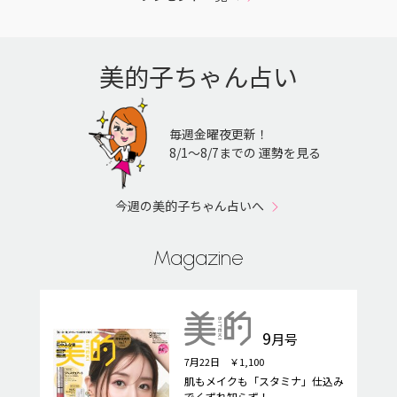
美的子ちゃん占い
毎週金曜夜更新！
8/1〜8/7までの 運勢を見る
今週の美的子ちゃん占いへ
Magazine
9
月号
7月22日 ￥1,100
肌もメイクも「スタミナ」仕込み
でくずれ知らず！