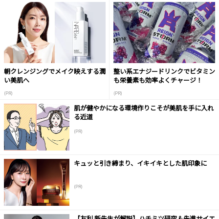
朝クレンジングでメイク映えする潤
整い系エナジードリンクでビタミン
い美肌へ
も栄養素も効率よくチャージ！
(PR)
(PR)
肌が健やかになる環境作りこそが美肌を手に入れ
る近道
(PR)
キュッと引き締まり、イキイキとした肌印象に
(PR)
【友利 新先生が解説】ハチミツ研究＆先進サイエ