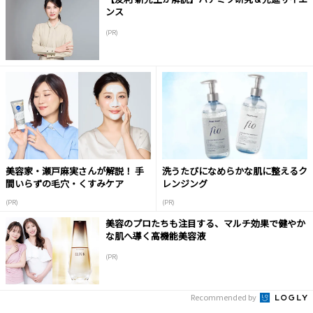
ンス
(PR)
美容家・瀬戸麻実さんが解説！ 手
洗うたびになめらかな肌に整えるク
間いらずの毛穴・くすみケア
レンジング
(PR)
(PR)
美容のプロたちも注目する、マルチ効果で健やか
な肌へ導く高機能美容液
(PR)
Recommended by