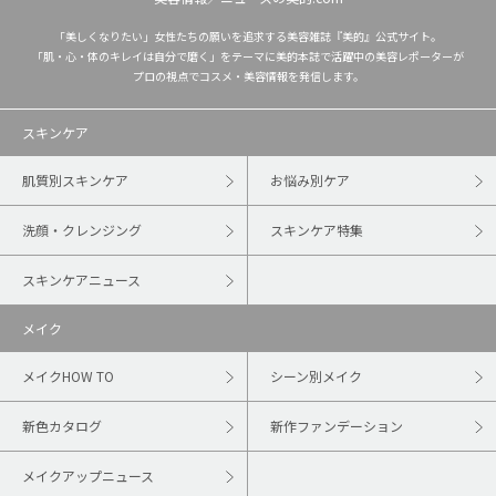
「美しくなりたい」女性たちの願いを追求する美容雑誌『美的』公式サイト。
「肌・心・体のキレイは自分で磨く」をテーマに美的本誌で活躍中の美容レポーターが
プロの視点でコスメ・美容情報を発信します。
スキンケア
肌質別スキンケア
お悩み別ケア
洗顔・クレンジング
スキンケア特集
スキンケアニュース
メイク
メイクHOW TO
シーン別メイク
新色カタログ
新作ファンデーション
メイクアップニュース