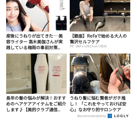
産後にうねりが出てきた… 美
【銀座】ReFaで始める大人の
容ライター 高木美伽さんが実
贅沢セルフケア
PR（ReFa GINZA on CREA）
践している梅雨の事前対策...
長年の髪の悩みが解決！おすす
うねり髪に悩む賢者がガチ推
めのヘアケアアイテムをご紹介
し！ 「これをやっておけば安
します♪【美的クラブ通信...
心」なお守り的サロンケア
Recommended by