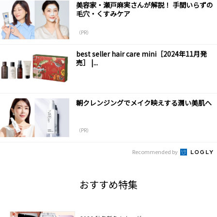
美容家・瀬戸麻実さんが解説！ 手間いらずの
毛穴・くすみケア
（PR）
best seller hair care mini［2024年11月発
売］ |...
朝クレンジングでメイク映えする潤い美肌へ
（PR）
Recommended by
おすすめ特集