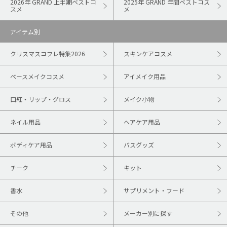
2026年 GRAND 上半期ベストコ
2025年 GRAND 年間ベストコス
スメ
メ
アイテム別
クリスマスコフレ特集2026
スキンケアコスメ
ベースメイクコスメ
アイメイク用品
口紅・リップ・グロス
メイク小物
ネイル用品
ヘアケア用品
ボディケア用品
バスグッズ
チーク
キット
香水
サプリメント・フード
その他
メーカー別に探す