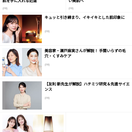
肌を手に入れる近道
い美肌へ
(PR)
(PR)
キュッと引き締まり、イキイキとした肌印象に
(PR)
美容家・瀬戸麻実さんが解説！ 手間いらずの毛
穴・くすみケア
(PR)
【友利 新先生が解説】ハチミツ研究＆先進サイエ
ンス
(PR)