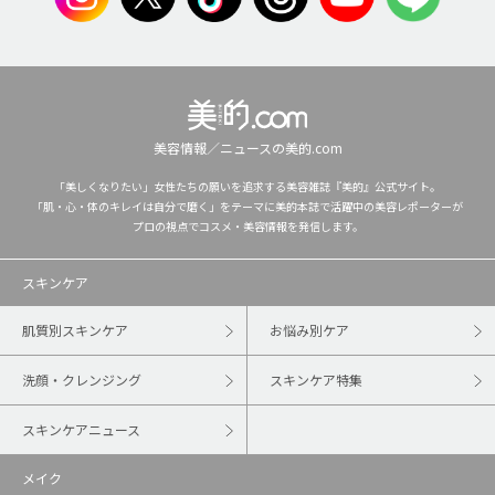
美容情報／ニュースの美的.com
「美しくなりたい」女性たちの願いを追求する美容雑誌『美的』公式サイト。
「肌・心・体のキレイは自分で磨く」をテーマに美的本誌で活躍中の美容レポーターが
プロの視点でコスメ・美容情報を発信します。
スキンケア
肌質別スキンケア
お悩み別ケア
洗顔・クレンジング
スキンケア特集
スキンケアニュース
メイク