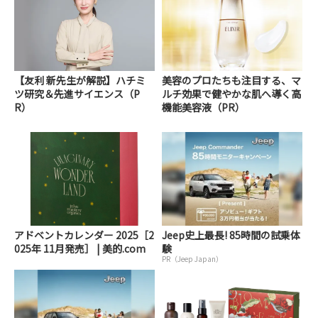
【友利 新先生が解説】ハチミ
美容のプロたちも注目する、マ
ツ研究＆先進サイエンス（P
ルチ効果で健やかな肌へ導く高
R）
機能美容液（PR）
アドベントカレンダー 2025［2
Jeep史上最長! 85時間の試乗体
025年 11月発売］ | 美的.com
験
PR（Jeep Japan）