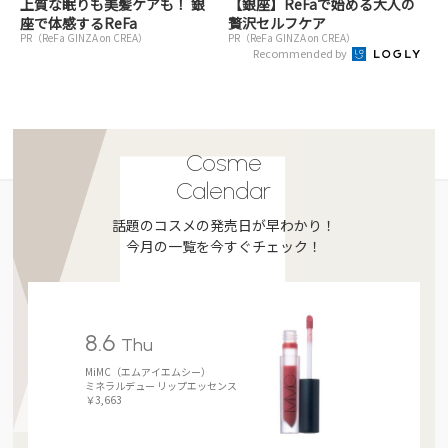
上質な眠りも美髪ケアも！ 銀
【銀座】ReFaで始める大人の
座で体感するReFa
贅沢セルフケア
PR（ReFa GINZA on CREA）
PR（ReFa GINZA on CREA）
Recommended by
Cosme
Calendar
話題のコスメの発売日が早わかり！
今月の一覧を今すぐチェック！
8.6
Thu
MiMC（エムアイエムシー）
ミネラルデュー リップエッセンス
￥3,663