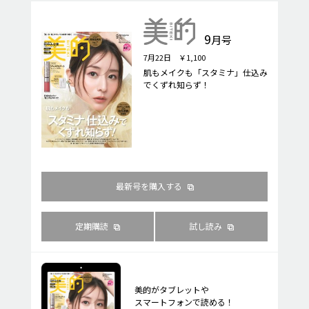
9
月号
7月22日 ￥1,100
肌もメイクも「スタミナ」仕込み
でくずれ知らず！
最新号を購入する
定期購読
試し読み
美的がタブレットや
スマートフォンで読める！