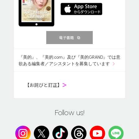
電子書籍
『美的』、『美的.com』及び『美的GRAND』では意
欲ある編集者／アシスタントを募集しています
【お詫びと訂正】
＞
Follow us!