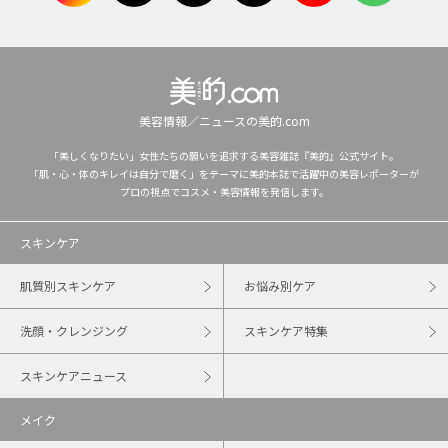
美容情報／ニュースの美的.com
「美しくなりたい」女性たちの願いを追求する美容雑誌『美的』公式サイト。
「肌・心・体のキレイは自分で磨く」をテーマに美的本誌で活躍中の美容レポーターが
プロの視点でコスメ・美容情報を発信します。
スキンケア
肌質別スキンケア
お悩み別ケア
洗顔・クレンジング
スキンケア特集
スキンケアニュース
メイク