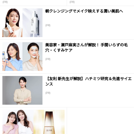
(PR)
(PR)
朝クレンジングでメイク映えする潤い美肌へ
(PR)
美容家・瀬戸麻実さんが解説！ 手間いらずの毛
穴・くすみケア
(PR)
【友利 新先生が解説】ハチミツ研究＆先進サイエ
ンス
(PR)