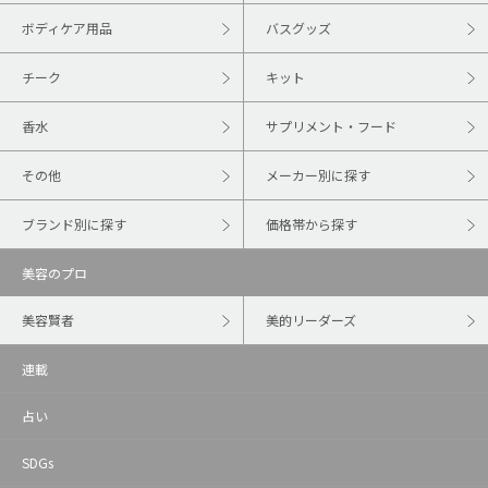
ボディケア用品
バスグッズ
チーク
キット
香水
サプリメント・フード
その他
メーカー別に探す
ブランド別に探す
価格帯から探す
美容のプロ
美容賢者
美的リーダーズ
連載
占い
SDGs