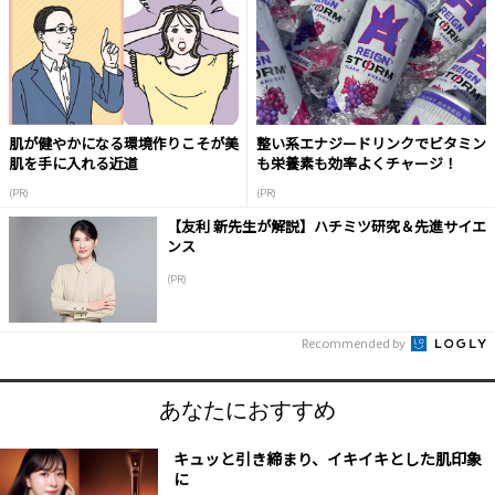
肌が健やかになる環境作りこそが美
整い系エナジードリンクでビタミン
肌を手に入れる近道
も栄養素も効率よくチャージ！
(PR)
(PR)
【友利 新先生が解説】ハチミツ研究＆先進サイエ
ンス
(PR)
Recommended by
あなたにおすすめ
キュッと引き締まり、イキイキとした肌印象
に