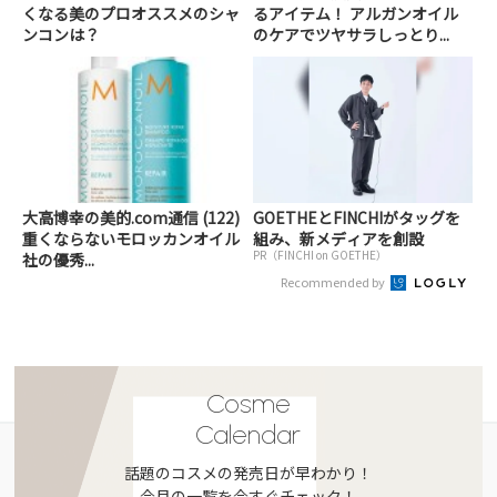
くなる美のプロオススメのシャ
るアイテム！ アルガンオイル
ンコンは？
のケアでツヤサラしっとり...
大高博幸の美的.com通信 (122)
GOETHEとFINCHIがタッグを
重くならないモロッカンオイル
組み、新メディアを創設
PR（FINCHI on GOETHE）
社の優秀...
Recommended by
Cosme
Calendar
話題のコスメの発売日が早わかり！
今月の一覧を今すぐチェック！