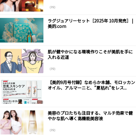
（PR）
ラグジュアリーセット［2025年 10月発売］ |
美的.com
肌が健やかになる環境作りこそが美肌を手に
入れる近道
（PR）
【美的9月号付録】なめらか本舗、モロッカン
オイル、アルマーニと、”夏枯れ”をレス...
美容のプロたちも注目する、マルチ効果で健
やかな肌へ導く高機能美容液
（PR）