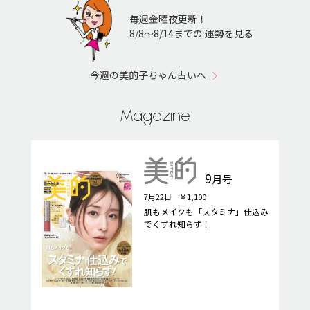
毎週金曜夜更新！
8/8〜8/14までの 運勢を見る
今週の美的子ちゃん占いへ
Magazine
9
月号
7月22日 ￥1,100
肌もメイクも「スタミナ」仕込み
でくずれ知らず！