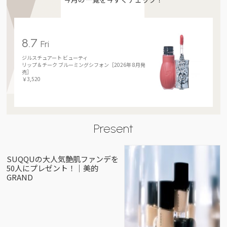
8.7
Fri
ジルスチュアート ビューティ
リップ＆チーク ブルーミングシフォン［2026年 8月発
売］
￥3,520
Present
SUQQUの大人気艶肌ファンデを
50人にプレゼント！｜美的
GRAND