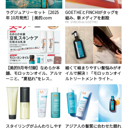
ラグジュアリーセット［2025
GOETHEとFINCHIがタッグを
年 10月発売］ | 美的.com
組み、新メディアを創設
PR（FINCHI on GOETHE）
【美的9月号付録】なめらか本
細くて絡まりやすい髪悩みがオ
舗、モロッカンオイル、アルマ
イルで解決！「モロッカンオイ
ーニと、”夏枯れ”をレス...
ルトリートメント ライト...
スタイリングがふんわりしやす
アジア人の髪質に合わせた頼れ