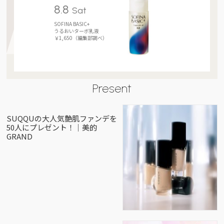
8.8
Sat
SOFINA BASIC+
うるおいターボ乳液
￥1,650（編集部調べ）
Present
SUQQUの大人気艶肌ファンデを
50人にプレゼント！｜美的
GRAND