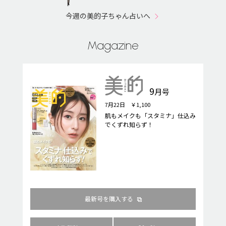
今週の美的子ちゃん占いへ
Magazine
9
月号
7月22日 ￥1,100
肌もメイクも「スタミナ」仕込み
でくずれ知らず！
最新号を購入する