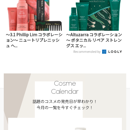
～3.1 Phillip Lim コラボレーシ
～Altuzarra コラボレーション
ョン～ ニュートリプレニッシ
～ ボタニカル リペア ストレン
ュ ヘ...
グス エッ...
Recommended by
Cosme
Calendar
話題のコスメの発売日が早わかり！
今月の一覧を今すぐチェック！