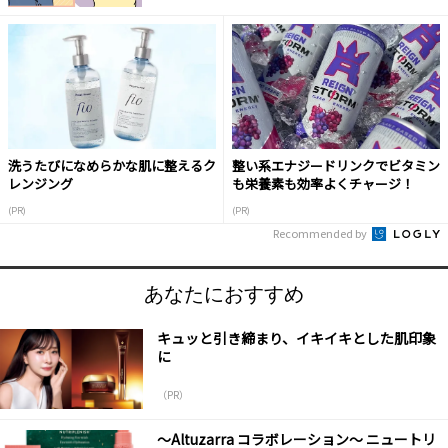
洗うたびになめらかな肌に整えるク
整い系エナジードリンクでビタミン
レンジング
も栄養素も効率よくチャージ！
(PR)
(PR)
Recommended by
あなたにおすすめ
キュッと引き締まり、イキイキとした肌印象
に
（PR）
～Altuzarra コラボレーション～ ニュートリ