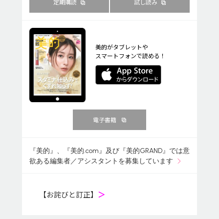
定期購読
試し読み
美的がタブレットや
スマートフォンで読める！
電子書籍
『美的』、『美的.com』及び『美的GRAND』では意
欲ある編集者／アシスタントを募集しています
【お詫びと訂正】
＞