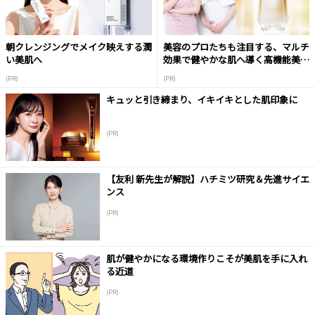
朝クレンジングでメイク映えする潤
美容のプロたちも注目する、マルチ
い美肌へ
効果で健やかな肌へ導く高機能美容
液
(PR)
(PR)
キュッと引き締まり、イキイキとした肌印象に
(PR)
【友利 新先生が解説】ハチミツ研究＆先進サイエ
ンス
(PR)
肌が健やかになる環境作りこそが美肌を手に入れ
る近道
(PR)