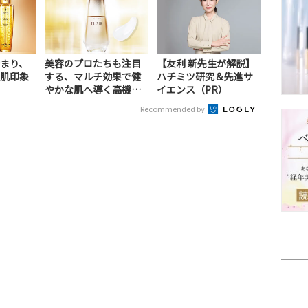
まり、
美容のプロたちも注目
【友利 新先生が解説】
肌印象
する、マルチ効果で健
ハチミツ研究＆先進サ
やかな肌へ導く高機能
イエンス（PR）
美容液（PR）
Recommended by