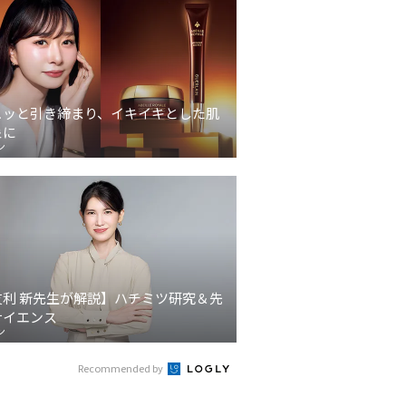
ュッと引き締まり、イキイキとした肌
象に
ン
友利 新先生が解説】ハチミツ研究＆先
サイエンス
ン
Recommended by