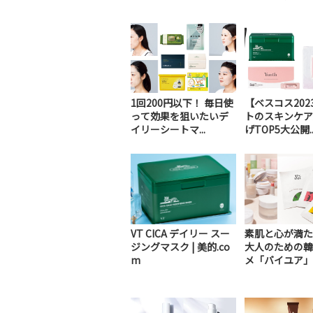
1回200円以下！ 毎日使
【ベスコス202
って効果を狙いたいデ
トのスキンケア
イリーシートマ...
げTOP5大公開..
VT CICA デイリー スー
素肌と心が満た
ジングマスク | 美的.co
大人のための韓
m
メ「バイユア」一