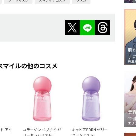
シートマスク
スキンケアコスメ
リズム
肌
手
資生
スマイルの他のコスメ
美
で
エリ
ド アイ
コラーゲン ペプチド ゼ
キャビアPDRN ゼリー
リーセラムミスト
セラムミスト