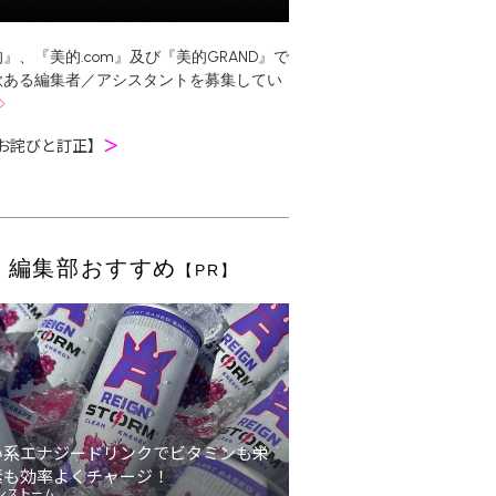
』、『美的.com』及び『美的GRAND』で
欲ある編集者／アシスタントを募集してい
お詫びと訂正】
＞
編集部おすすめ
【PR】
い系エナジードリンクでビタミンも栄
素も効率よくチャージ！
ンストーム