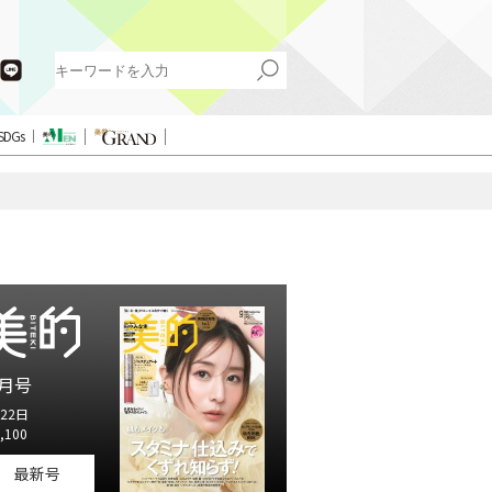
SDGs
月号
22日
,100
最新号