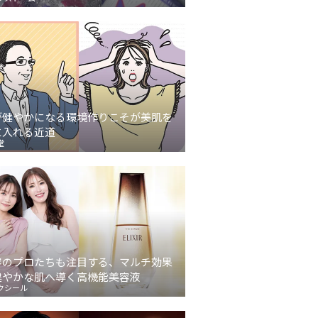
が健やかになる環境作りこそが美肌を
に入れる近道
堂
容のプロたちも注目する、マルチ効果
健やかな肌へ導く高機能美容液
クシール