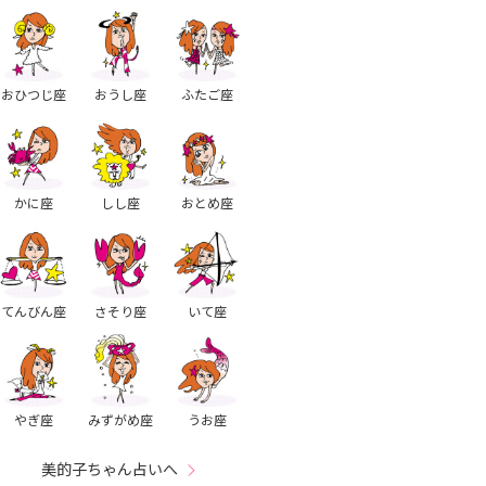
おひつじ座
おうし座
ふたご座
かに座
しし座
おとめ座
てんびん座
さそり座
いて座
やぎ座
みずがめ座
うお座
美的子ちゃん占いへ