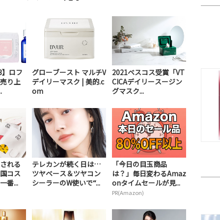
3】ロフ
グローブースト マルチV
2021ベスコス受賞「VT
売り上
デイリーマスク | 美的.c
CICAデイリースージン
.
om
グマスク...
される
テレカンが続く日は…
「今日の目玉商品
国コス
ツヤベース＆ツヤコン
は？」毎日変わるAmaz
番...
シーラーのW使いで“...
onタイムセールが見...
PR(Amazon)