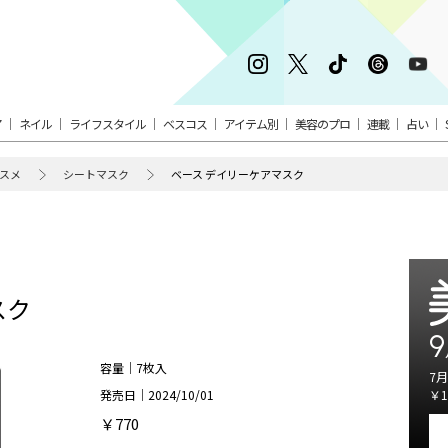
ア
ネイル
ライフスタイル
ベスコス
アイテム別
美容のプロ
連載
占い
スメ
シートマスク
ベース デイリーケアマスク
スク
9
容量｜7枚入
7月
発売日｜2024/10/01
￥1
￥770