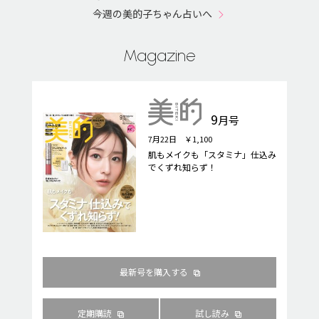
今週の美的子ちゃん占いへ
Magazine
9
月号
7月22日 ￥1,100
肌もメイクも「スタミナ」仕込み
でくずれ知らず！
最新号を購入する
定期購読
試し読み