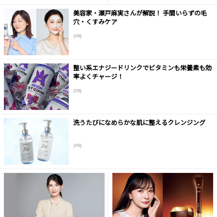
美容家・瀬戸麻実さんが解説！ 手間いらずの毛
穴・くすみケア
(PR)
整い系エナジードリンクでビタミンも栄養素も効
率よくチャージ！
(PR)
洗うたびになめらかな肌に整えるクレンジング
(PR)