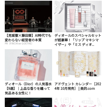
【見城徹×藤田晋】AI時代でも
ディオールのスペシャルセット
変わらない経営者の本質
が超豪華！「リップ マキシマ
PR（FINCHI on GOETHE）
イザー」や「ミス ディオ...
ディオール（Dior）の人気香水
アドヴェント カレンダー［202
【9選】｜上品な香りを纏って
4年 10月発売］ | 美的.com
気品ある女性に！