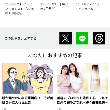
オードトワレ ノーザ
オードトワレ ［2026
ランテルディ ソリッ
ン フォレスト ［2026
年 7月発売］
ド パフューム
年 11月発売］
この記事をシェアする
あなたにおすすめの記事
肌が健やかになる環境作りこそが美
美容のプロたちも注目する、マルチ
肌を手に入れる近道
効果で健やかな肌へ導く高機能美容
液
(PR)
(PR)