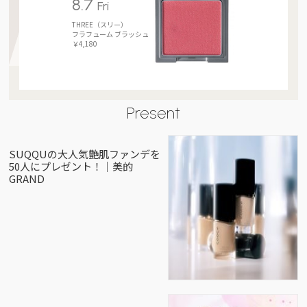
8.7
Fri
THREE（スリー）
フラフューム ブラッシュ
￥4,180
Present
SUQQUの大人気艶肌ファンデを
50人にプレゼント！｜美的
GRAND