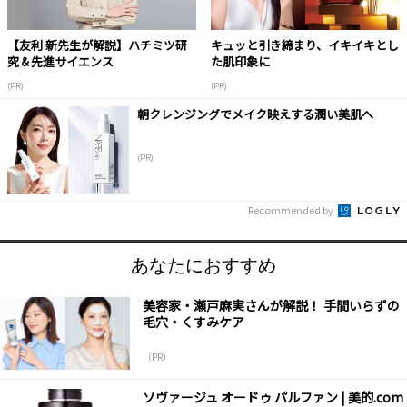
【友利 新先生が解説】ハチミツ研
キュッと引き締まり、イキイキとし
究＆先進サイエンス
た肌印象に
(PR)
(PR)
朝クレンジングでメイク映えする潤い美肌へ
(PR)
Recommended by
あなたにおすすめ
美容家・瀬戸麻実さんが解説！ 手間いらずの
毛穴・くすみケア
（PR）
ソヴァージュ オードゥ パルファン | 美的.com