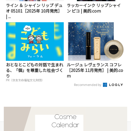
ライン ＆ シャイン リップ デュ
ラッカーインク リップシャイ
オ 05101［2025年 10月発売］
ン ピコ | 美的.com
| ...
おとなとこどもの対話で生まれ
ルージュ レヴェランス コフレ
る、「個」を尊重した社会づく
［2025年 11月発売］ | 美的.co
り
m
PR（住友生命福祉文化財団）
Recommended by
Cosme
Calendar