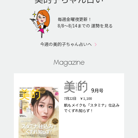
毎週金曜夜更新！
8/8〜8/14までの 運勢を見る
今週の美的子ちゃん占いへ
Magazine
9
月号
7月22日 ￥1,100
肌もメイクも「スタミナ」仕込み
でくずれ知らず！