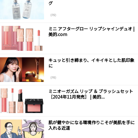
グ
（PR）
ミニ アフターグロー リップシャインデュオ |
美的.com
キュッと引き締まり、イキイキとした肌印象
に
（PR）
ミニオーガズム リップ ＆ ブラッシュセット
［2024年11月発売］ | 美的....
肌が健やかになる環境作りこそが美肌を手に
入れる近道