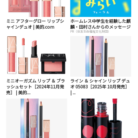
ミニ アフターグロー リップシ
ホームレス中学生を経験した麒
ャインデュオ | 美的.com
麟・田村さんからのメッセージ
PR（住友生命福祉文化財団）
ミニオーガズム リップ ＆ ブラ
ライン ＆ シャイン リップ デュ
ッシュセット［2024年11月発
オ 05083［2025年 10月発売］
売］ | 美的....
| ...