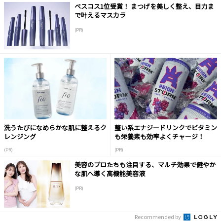
ベスコス1位受賞！ まつげを美しく整え、目力ま
で叶えるマスカラ
(PR)
洗うたびになめらかな肌に整えるク
整い系エナジードリンクでビタミン
レンジング
も栄養素も効率よくチャージ！
(PR)
(PR)
美容のプロたちも注目する、マルチ効果で健やか
な肌へ導く高機能美容液
(PR)
Recommended by