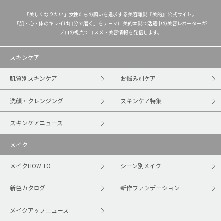
「美しくなりたい」女性たちの願いを追求する美容雑誌『美的』公式サイト。
「肌・心・体のキレイは自分で磨く」をテーマに美的本誌で活躍中の美容レポーターが
プロの視点でコスメ・美容情報を発信します。
スキンケア
肌質別スキンケア
お悩み別ケア
洗顔・クレンジング
スキンケア特集
スキンケアニュース
メイク
メイクHOW TO
シーン別メイク
新色カタログ
新作ファンデーション
メイクアップニュース