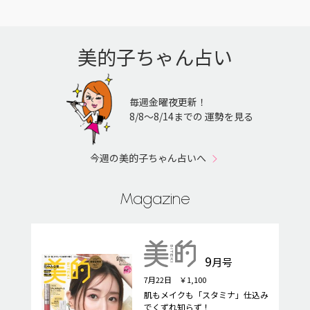
美的子ちゃん占い
毎週金曜夜更新！
8/8〜8/14までの 運勢を見る
今週の美的子ちゃん占いへ
Magazine
9
月号
7月22日 ￥1,100
肌もメイクも「スタミナ」仕込み
でくずれ知らず！