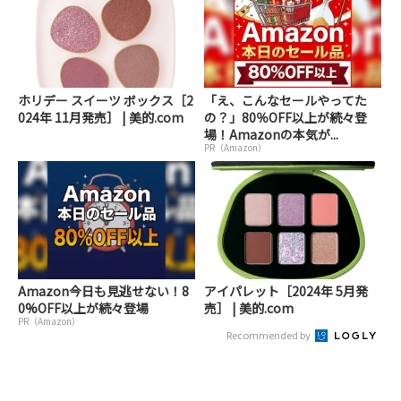
ホリデー スイーツ ボックス［2
「え、こんなセールやってた
024年 11月発売］ | 美的.com
の？」80％OFF以上が続々登
場！Amazonの本気が...
PR（Amazon）
Amazon今日も見逃せない！8
アイパレット［2024年 5月発
0%OFF以上が続々登場
売］ | 美的.com
PR（Amazon）
Recommended by