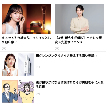
キュッと引き締まり、イキイキとし
【友利 新先生が解説】ハチミツ研
た肌印象に
究＆先進サイエンス
(PR)
(PR)
朝クレンジングでメイク映えする潤い美肌へ
(PR)
肌が健やかになる環境作りこそが美肌を手に入れ
る近道
(PR)