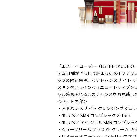
「エスティ ローダー（ESTEE LAUD
テム11種がぎっしり詰まったメイクアッ
ップの限定色や、＜アドバンス ナイト 
スキンケアライン＜リニュートリィブ＞
ャル感あふれるこのチャンスをお見逃し
＜セット内容＞
・アドバンス ナイト クレンジング ジュレ 
・同 リペア SMR コンプレックス 15ml
・同 リペア アイ ジェル SMR コンプレック
・シュープリーム プラス YP クリーム 15m
・リミテッド エディション トリック オブ