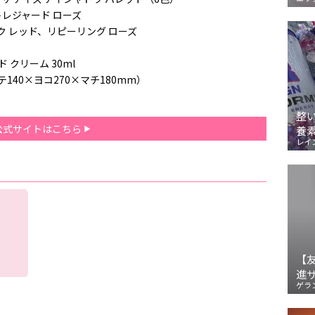
トレジャード ローズ
ク レッド、リピーリング ローズ
 クリーム 30ml
140×ヨコ270×マチ180mm）
整
公式サイトはこちら
養
レイ
【
進
ゲラ