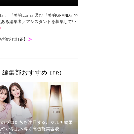
』、『美的.com』及び『美的GRAND』で
欲ある編集者／アシスタントを募集してい
お詫びと訂正】
＞
編集部おすすめ
【PR】
容のプロたちも注目する、マルチ効果
健やかな肌へ導く高機能美容液
クシール