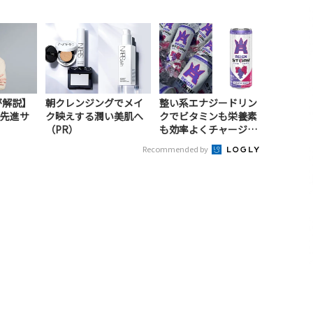
が解説】
朝クレンジングでメイ
整い系エナジードリン
先進サ
ク映えする潤い美肌へ
クでビタミンも栄養素
）
（PR）
も効率よくチャージ！
（PR）
Recommended by