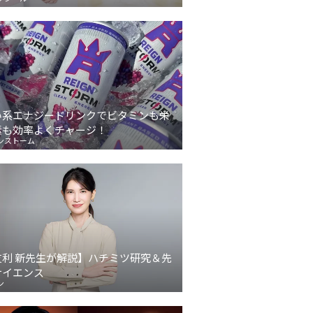
い系エナジードリンクでビタミンも栄
素も効率よくチャージ！
ンストーム
友利 新先生が解説】ハチミツ研究＆先
サイエンス
ン