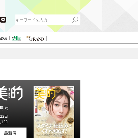
SDGs
月号
22日
,100
最新号