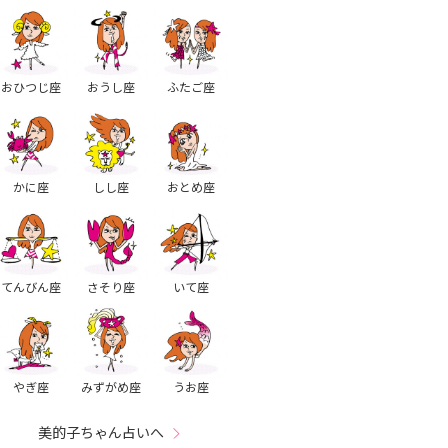
おひつじ座
おうし座
ふたご座
かに座
しし座
おとめ座
てんびん座
さそり座
いて座
やぎ座
みずがめ座
うお座
美的子ちゃん占いへ