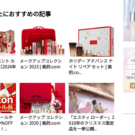
たにおすすめの記事
ント カ
メークアップコレクシ
ホリデー アドバンス ナ
［2024年
ョン 2023 | 美的.com
イト リペア セット | 美
的.co...
ールや
メークアップ コレクシ
「エスティ ローダー」2
％OFF
ョン 2020 | 美的.com
010年のクリスマス限定
...
品を一挙公開...