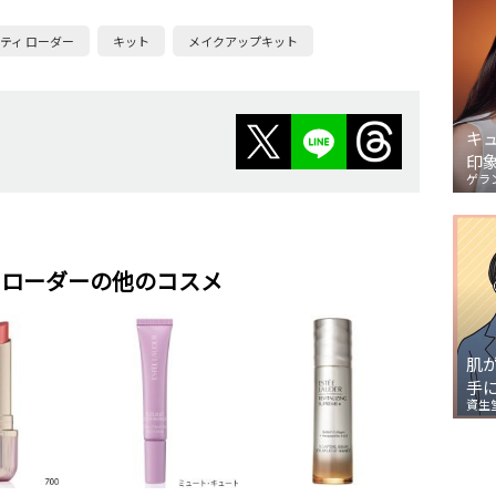
ティ ローダー
キット
メイクアップキット
キ
印
ゲラ
 ローダーの他のコスメ
肌
手
資生