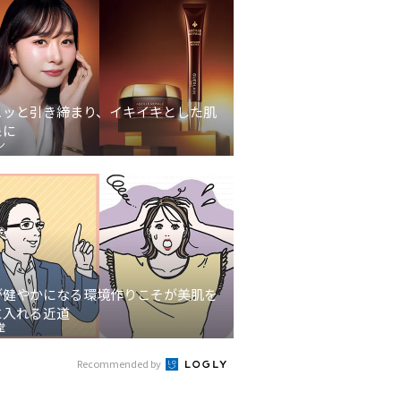
ュッと引き締まり、イキイキとした肌
象に
ン
が健やかになる環境作りこそが美肌を
に入れる近道
堂
Recommended by