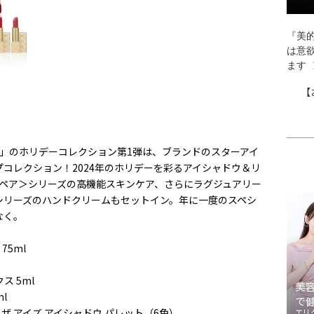
『美的
は意
ます
【
ER）」のホリデーコレクション第1弾は、ブランドのスターアイ
プコレクション！2024年のホリデーを彩るアイシャドウ＆リ
リペア＞シリーズの高機能スキンケア、さらにラグジュアリー
シリーズのハンドクリームもセットイン。年に一度のスペシ
なく。
75ml
ス 5ml
美
l
で
 ザ アイズ アイシャドウ パレット（6色）
エリ