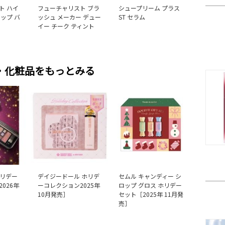
ト ハイ
フューチャリスト ブラ
シュープリーム プラス
ップ バ
ッシュ メーカー デュー
ST セラム
イー チーク ティント
・化粧品をもっとみる
ホリデー
デイジードール ホリデ
セムル キャンディー シ
026年
ーコレクション2025年
ロップ グロス ホリデー
10月発売］
セット［2025年 11月発
売］