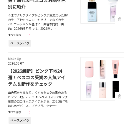
選！新作＆ベスコス名品を色
別に紹介
今までクリアタイプかピンクが主流だったUV
カラー下地もイエローやグリーンなどカラー
バリエーションが豊作に！美容専門誌『美
的』2026年5月号では、2026年U…
すべて読む
ベースメイク
Make Up
2026.05.07
【2026最新】ピンク下地24
選！べスコス受賞の人気アイ
テム＆新作をチェック
血色感を与えたり、くすみを払う効果のある
ピンク下地。ここではUVべスコスランキング
受賞の口コミ人気アイテムから、2026新作を
はじめデパコス、プチプラ、ツヤ仕…
すべて読む
ベースメイク