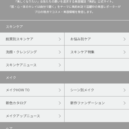
「美しくなりたい」女性たちの願いを追求する美容雑誌『美的』公式サイト。
「肌・心・体のキレイは自分で磨く」をテーマに美的本誌で活躍中の美容レポーターが
プロの視点でコスメ・美容情報を発信します。
スキンケア
肌質別スキンケア
お悩み別ケア
洗顔・クレンジング
スキンケア特集
スキンケアニュース
メイク
メイクHOW TO
シーン別メイク
新色カタログ
新作ファンデーション
メイクアップニュース
ヘア