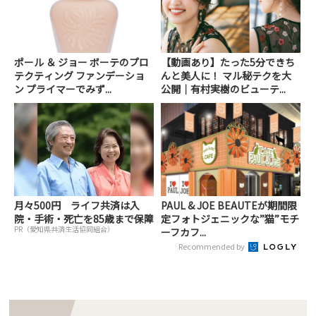
ポール ＆ ジョー ボーテのプロ
【動画あり】たった5分できち
テクティング ファンデーショ
んと美人に！ マル秘テクを大
ン プライマーでみず...
公開｜有村実樹のビューテ...
月々500円 ライフ共済は入
PAUL & JOE BEAUTEが期間限
院・手術・死亡を85歳まで保障
定フォトジェニックな”猫”モチ
PR（愛知県共済生活協同組合）
ーフカフ...
Recommended by