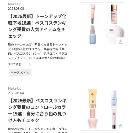
Make Up
2026.05.05
【2026最新】トーンアップ化
粧下地18選！ベスコスランキ
ング受賞の人気アイテムをチ
ェック
肌のトーンを上げ、明るくみせるトーンアッ
プ下地の人気おすすめを、美容専門誌『美
的』ベスコスランキング、デパコス・ドラコ
ス・プチプラ、40代以降の大人向け美容誌…
すべて読む
ベースメイク
Make Up
2026.05.04
【2026最新】ベスコスランキ
ング受賞のコントロールカラ
ー15選！自分に合う色の見つ
け方もチェック
肌悩みをカバーし、なりたい肌印象に操作す