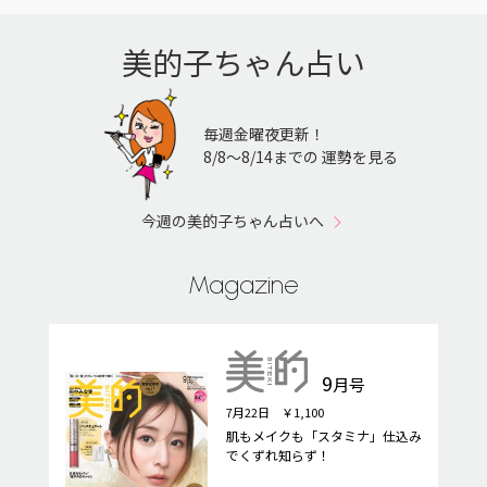
美的子ちゃん占い
毎週金曜夜更新！
8/8〜8/14までの 運勢を見る
今週の美的子ちゃん占いへ
Magazine
9
月号
7月22日 ￥1,100
肌もメイクも「スタミナ」仕込み
でくずれ知らず！