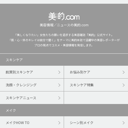
美容情報／ニュースの美的.com
「美しくなりたい」女性たちの願いを追求する美容雑誌『美的』公式サイト。
「肌・心・体のキレイは自分で磨く」をテーマに美的本誌で活躍中の美容レポーターが
プロの視点でコスメ・美容情報を発信します。
スキンケア
肌質別スキンケア
お悩み別ケア
洗顔・クレンジング
スキンケア特集
スキンケアニュース
メイク
メイクHOW TO
シーン別メイク