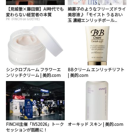
【見城徹×藤田晋】AI時代でも
綿菓子のようなフリーズドライ
変わらない経営者の本質
美容液♪「モイスト うるおい
PR（FINCHI on GOETHE）
玉 濃縮エンリッチボール...
シンクロブルーム フラワーエ
BBクリーム エンリッチリフト
ンリッチクリーム | 美的.com
| 美的.com
FINCHI主催「IVS2026」トーク
オーキッド スキン | 美的.com
セッションが話題に！