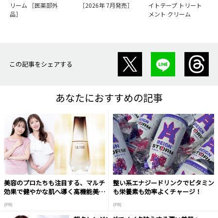
リーム ［医薬部外
［2026年 7月発売］
イトテープ トリート
品］
メント クリーム
この記事をシェアする
あなたにおすすめの記事
美容のプロたちも注目する、マルチ
整い系エナジードリンクでビタミン
効果で健やかな肌へ導く高機能美容
も栄養素も効率よくチャージ！
液
(PR)
(PR)