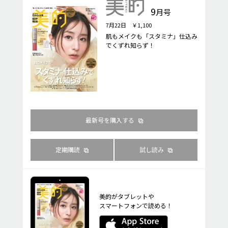
9
月号
7月22日 ￥1,100
肌もメイクも「スタミナ」仕込み
でくずれ知らず！
最新号を購入する
定期購読
試し読み
美的がタブレットや
スマートフォンで読める！