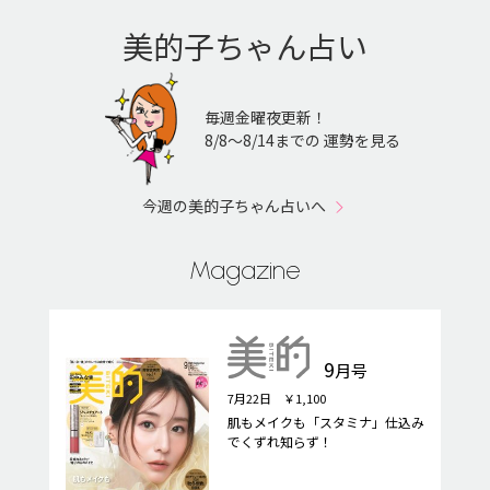
美的子ちゃん占い
毎週金曜夜更新！
8/8〜8/14までの 運勢を見る
今週の美的子ちゃん占いへ
Magazine
9
月号
7月22日 ￥1,100
肌もメイクも「スタミナ」仕込み
でくずれ知らず！