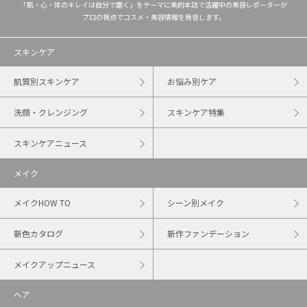
「肌・心・体のキレイは自分で磨く」をテーマに美的本誌で活躍中の美容レポーターが
プロの視点でコスメ・美容情報を発信します。
スキンケア
肌質別スキンケア
お悩み別ケア
洗顔・クレンジング
スキンケア特集
スキンケアニュース
メイク
メイクHOW TO
シーン別メイク
新色カタログ
新作ファンデーション
メイクアップニュース
ヘア