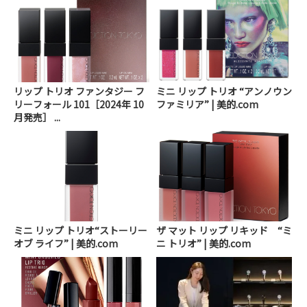
リップ トリオ ファンタジー フ
ミニ リップ トリオ “アンノウン
リーフォール 101［2024年 10
ファミリア” | 美的.com
月発売］ ...
ミニ リップ トリオ“ストーリー
ザ マット リップ リキッド “ミ
オブ ライフ” | 美的.com
ニ トリオ” | 美的.com