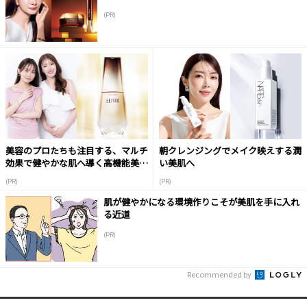
(PR)
美容のプロたちも注目する、マルチ
朝クレンジングでメイク映えする潤
効果で健やかな肌へ導く高機能美容
い美肌へ
液
(PR)
(PR)
肌が健やかになる環境作りこそが美肌を手に入れ
る近道
(PR)
Recommended by