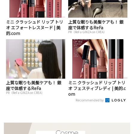
ミニ クラッシュド リップ トリ
上質な眠りも美髪ケアも！ 銀
オ エフォートレスヌード | 美
座で体感するReFa
PR（ReFa GINZA on CREA）
的.com
上質な眠りも美髪ケアも！ 銀
ミニ クラッシュド リップ トリ
座で体感するReFa
オ フェスティブレディ | 美的.c
PR（ReFa GINZA on CREA）
om
Recommended by
Cosme