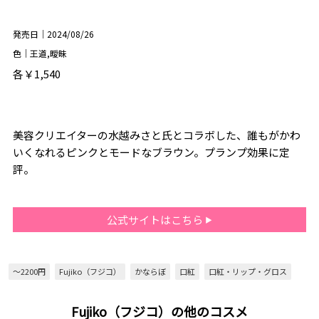
発売日｜2024/08/26
色｜王道,曖昧
各￥1,540
美容クリエイターの水越みさと氏とコラボした、誰もがかわ
いくなれるピンクとモードなブラウン。プランプ効果に定
評。
公式サイトはこちら
～2200円
Fujiko（フジコ）
かならぼ
口紅
口紅・リップ・グロス
Fujiko（フジコ）の他のコスメ