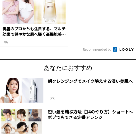
美容のプロたちも注目する、マルチ
効果で健やかな肌へ導く高機能美容
液
(PR)
Recommended by
あなたにおすすめ
朝クレンジングでメイク映えする潤い美肌へ
（PR）
短い髪を結ぶ方法【14のやり方】ショート～
ボブでもできる定番アレンジ