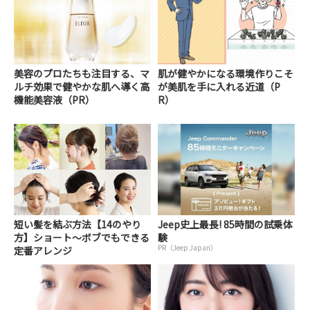
美容のプロたちも注目する、マ
肌が健やかになる環境作りこそ
ルチ効果で健やかな肌へ導く高
が美肌を手に入れる近道（P
機能美容液（PR）
R）
短い髪を結ぶ方法【14のやり
Jeep史上最長! 85時間の試乗体
方】ショート～ボブでもできる
験
PR（Jeep Japan）
定番アレンジ