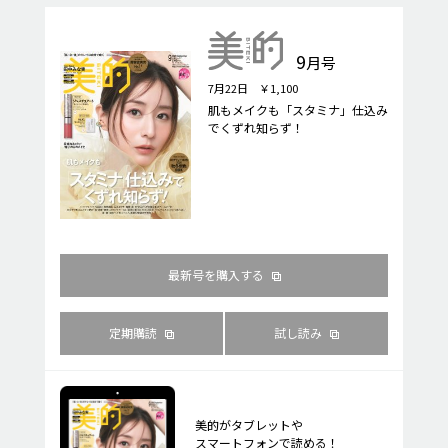
9
月号
7月22日 ￥1,100
肌もメイクも「スタミナ」仕込み
でくずれ知らず！
最新号を購入する
定期購読
試し読み
美的がタブレットや
スマートフォンで読める！