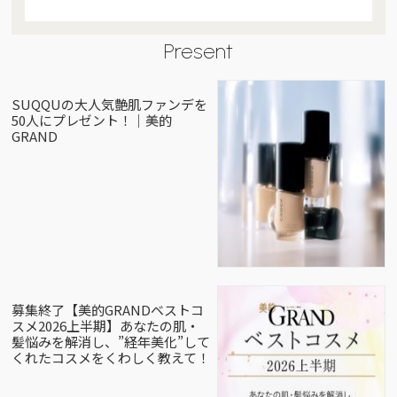
Present
SUQQUの大人気艶肌ファンデを
50人にプレゼント！｜美的
GRAND
募集終了【美的GRANDベストコ
スメ2026上半期】あなたの肌・
髪悩みを解消し、”経年美化”して
くれたコスメをくわしく教えて！