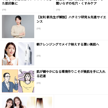
た肌印象に
間いらずの毛穴・くすみケア
(PR)
(PR)
【友利 新先生が解説】ハチミツ研究＆先進サイエ
ンス
(PR)
朝クレンジングでメイク映えする潤い美肌へ
(PR)
肌が健やかになる環境作りこそが美肌を手に入れ
る近道
(PR)