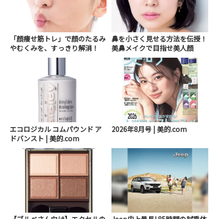
「顔痩せ筋トレ」で顔のたるみ
鼻を小さく見せる方法を伝授！
やむくみを、すっきり解消！
美鼻メイクで目指せ美人顔
エコロジカル コムパウンド ア
2026年8月号 | 美的.com
ドバンスト | 美的.com
【ブルベさん向け】エクセルの
Jeep史上最長! 85時間の試乗体