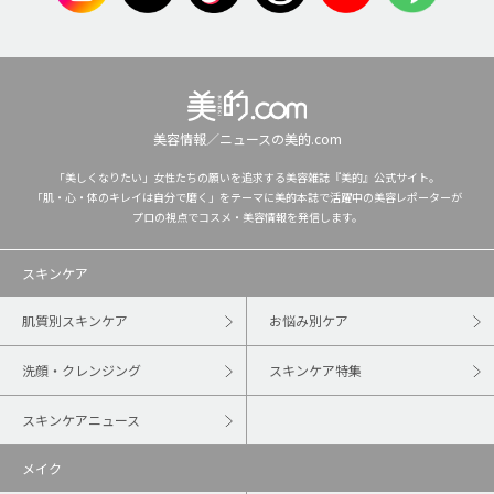
美容情報／ニュースの美的.com
「美しくなりたい」女性たちの願いを追求する美容雑誌『美的』公式サイト。
「肌・心・体のキレイは自分で磨く」をテーマに美的本誌で活躍中の美容レポーターが
プロの視点でコスメ・美容情報を発信します。
スキンケア
肌質別スキンケア
お悩み別ケア
洗顔・クレンジング
スキンケア特集
スキンケアニュース
メイク