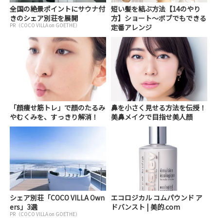
全国の絶景ポイントにサウナ付
短い髪を結ぶ方法【14のやり
きのシェア別荘を展開
方】ショート～ボブでもできる
PR（COCO VILLA on GOETHE）
定番アレンジ
「顔痩せ筋トレ」で顔のたるみ
鼻を小さく見せる方法を伝授！
やむくみを、すっきり解消！
美鼻メイクで目指せ美人顔
シェア別荘「COCO VILLA Own
エコロジカル コムパウンド ア
ers」3選
ドバンスト | 美的.com
PR（COCO VILLA on GOETHE）