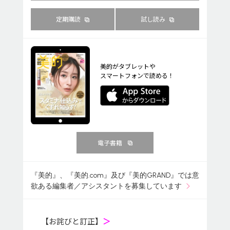
定期購読
試し読み
美的がタブレットや
スマートフォンで読める！
電子書籍
『美的』、『美的.com』及び『美的GRAND』では意
欲ある編集者／アシスタントを募集しています
【お詫びと訂正】
＞