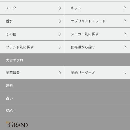
チーク
キット
香水
サプリメント・フード
その他
メーカー別に探す
ブランド別に探す
価格帯から探す
美容のプロ
美容賢者
美的リーダーズ
連載
占い
SDGs