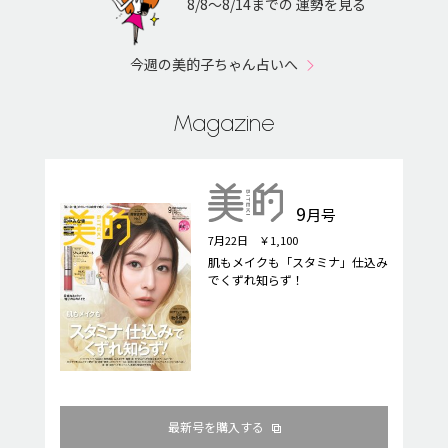
8/8〜8/14までの 運勢を見る
今週の美的子ちゃん占いへ
Magazine
9
月号
7月22日 ￥1,100
肌もメイクも「スタミナ」仕込み
でくずれ知らず！
最新号を購入する