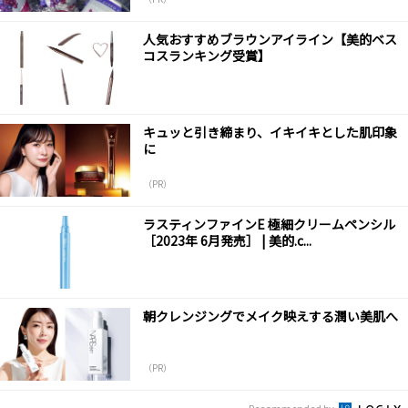
人気おすすめブラウンアイライン【美的ベス
コスランキング受賞】
キュッと引き締まり、イキイキとした肌印象
に
（PR）
ラスティンファインE 極細クリームペンシル
［2023年 6月発売］ | 美的.c...
朝クレンジングでメイク映えする潤い美肌へ
（PR）