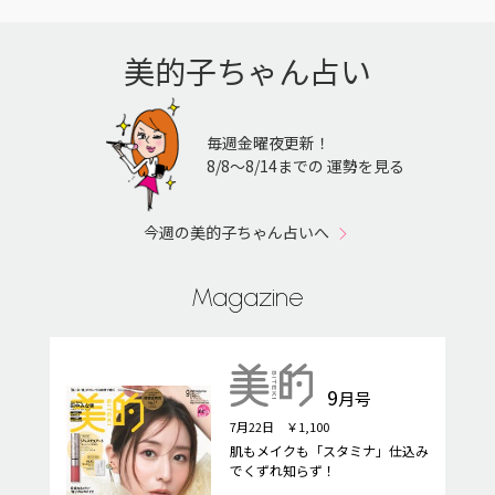
美的子ちゃん占い
毎週金曜夜更新！
8/8〜8/14までの 運勢を見る
今週の美的子ちゃん占いへ
Magazine
9
月号
7月22日 ￥1,100
肌もメイクも「スタミナ」仕込み
でくずれ知らず！