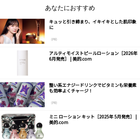
あなたにおすすめ
キュッと引き締まり、イキイキとした肌印象
に
（PR）
アルティモイストピールローション［2026年
6月発売］ | 美的.com
整い系エナジードリンクでビタミンも栄養素
も効率よくチャージ！
（PR）
ミニ ローション キット［2025年 5月発売］ |
美的.com