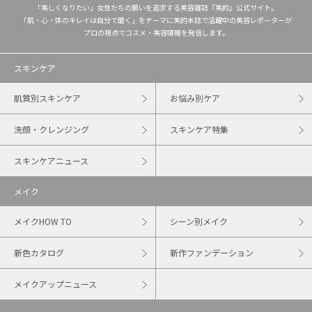
「美しくなりたい」女性たちの願いを追求する美容雑誌『美的』公式サイト。
「肌・心・体のキレイは自分で磨く」をテーマに美的本誌で活躍中の美容レポーターが
プロの視点でコスメ・美容情報を発信します。
スキンケア
肌質別スキンケア
お悩み別ケア
洗顔・クレンジング
スキンケア特集
スキンケアニュース
メイク
メイクHOW TO
シーン別メイク
新色カタログ
新作ファンデーション
メイクアップニュース