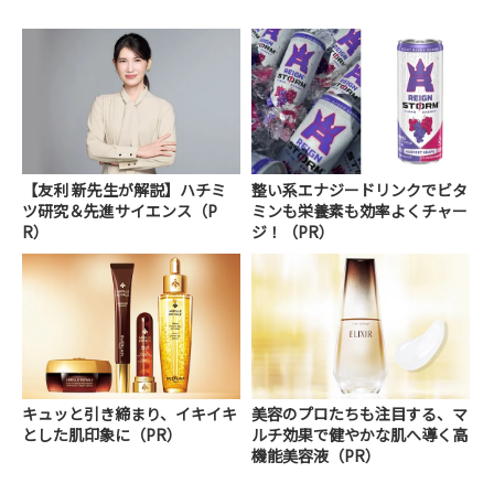
【友利 新先生が解説】ハチミ
整い系エナジードリンクでビタ
ツ研究＆先進サイエンス（P
ミンも栄養素も効率よくチャー
R）
ジ！（PR）
キュッと引き締まり、イキイキ
美容のプロたちも注目する、マ
とした肌印象に（PR）
ルチ効果で健やかな肌へ導く高
機能美容液（PR）