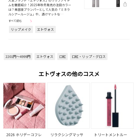
人気ブランド「エトヴォス」のリップアイテ
ムを徹底紹介！2025年秋冬発売の注目カラー
は？美容液プランパーとして人気の「ミネラ
ルシアールージュ」や、透けマットな…
すべて読む
リップメイク
エトヴォス
2201円～4999円
エトヴォス
口紅
口紅・リップ・グロス
エトヴォスの他のコスメ
2026 ホリデーコフレ
リラクシングマッサ
トリートメントルー