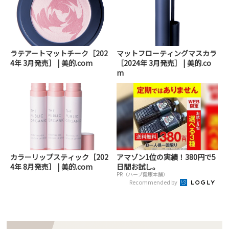
ラテアートマットチーク［202
マットフローティングマスカラ
4年 3月発売］ | 美的.com
［2024年 3月発売］ | 美的.co
m
カラーリップスティック［202
アマゾン1位の実績！380円で5
4年 8月発売］ | 美的.com
日間お試し。
PR（ハーブ健康本舗）
Recommended by