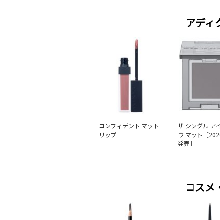
アディ
コンフィデント マット
ザ シングル ア
リップ
ウ マット［202
発売］
コスメ