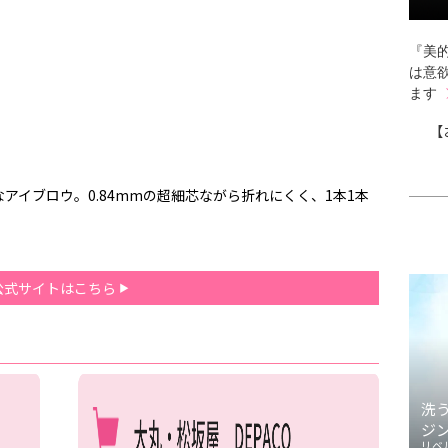
『美的
は意
ます
【
アイブロウ。0.84mmの超細芯ながら折れにくく、1本1本
公式サイトはこちら
洗
ジ
リベ