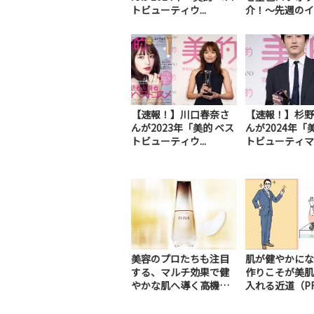
トビューティウ...
介！～先週のイン
【速報！】川口春奈さ
【速報！】杉野
んが2023年「美的 ベス
んが2024年「
トビューティウ...
トビューティマ..
美容のプロたちも注目
肌が健やかにな
する、マルチ効果で健
作りこそが美肌
やかな肌へ導く高機能
入れる近道（P
美容液（PR）