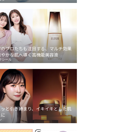
容のプロたちも注目する、マルチ効果
健やかな肌へ導く高機能美容液
クシール
ュッと引き締まり、イキイキとした肌
象に
ン