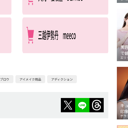
美
で
エリ
イブロウ
アイメイク用品
アディクション
キ
印
ゲラ