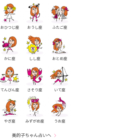
おひつじ座
おうし座
ふたご座
かに座
しし座
おとめ座
てんびん座
さそり座
いて座
やぎ座
みずがめ座
うお座
美的子ちゃん占いへ