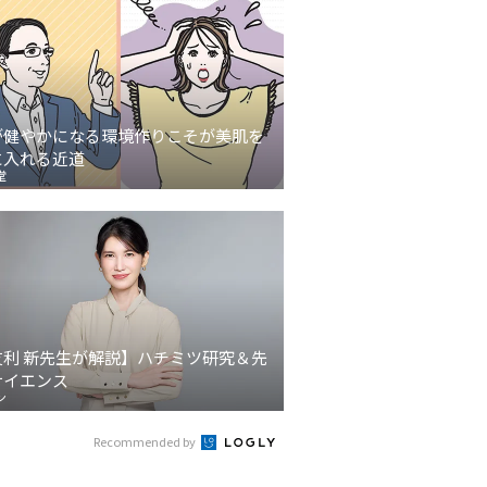
が健やかになる環境作りこそが美肌を
に入れる近道
堂
友利 新先生が解説】ハチミツ研究＆先
サイエンス
ン
Recommended by