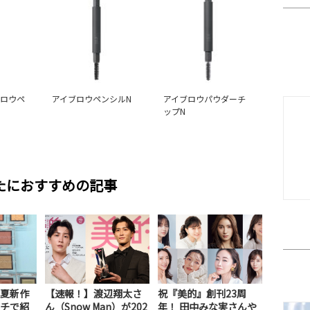
ブロウペ
アイブロウペンシルN
アイブロウパウダーチ
ップN
たにおすすめの記事
夏新作
【速報！】渡辺翔太さ
祝『美的』創刊23周
チで紹
ん（Snow Man）が202
年！ 田中みな実さんや