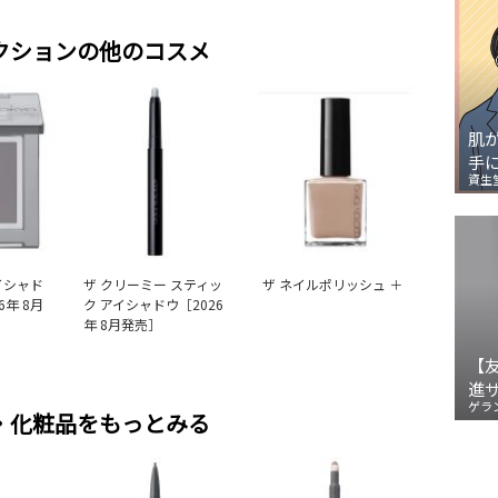
クションの他のコスメ
肌
手
資生
イシャド
ザ クリーミー スティッ
ザ ネイルポリッシュ ＋
6年 8月
ク アイシャドウ［2026
年 8月発売］
【
進
ゲラ
・化粧品をもっとみる