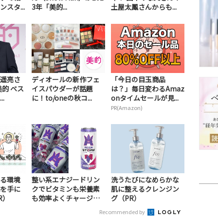
スタ...
3年「美的...
土屋太鳳さんからも...
遥亮さ
ディオールの新作フェ
「今日の目玉商品
美的 ベス
イスパウダーが話題
は？」毎日変わるAmaz
.
に！to/oneの秋コ...
onタイムセールが見...
PR(Amazon)
る環境
整い系エナジードリン
洗うたびになめらかな
を手に
クでビタミンも栄養素
肌に整えるクレンジン
R）
も効率よくチャージ！
グ（PR）
（PR）
Recommended by