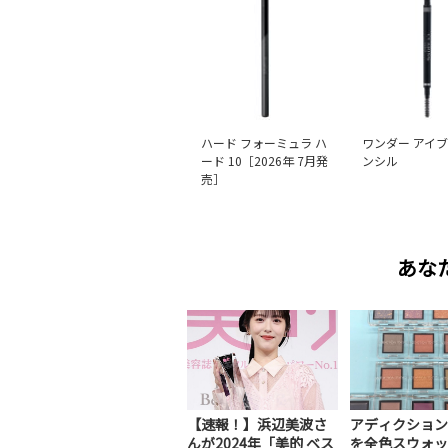
ハード フォーミュラ ハ
ワンダー アイ
ード 10［2026年 7月発
ンシル
売］
あな
【速報！】浜辺美波さ
アディクション
んが2024年「美的 ベス
を全色スウォッ