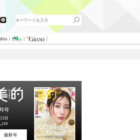
SDGs
月号
22日
,100
最新号