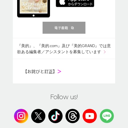
電子書籍
『美的』、『美的.com』及び『美的GRAND』では意
欲ある編集者／アシスタントを募集しています
【お詫びと訂正】
＞
Follow us!