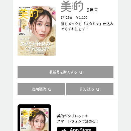
9
月号
7月22日 ￥1,100
肌もメイクも「スタミナ」仕込み
でくずれ知らず！
最新号を購入する
定期購読
試し読み
美的がタブレットや
スマートフォンで読める！