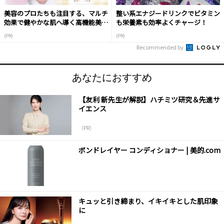
美容のプロたちも注目する、マルチ
整い系エナジードリンクでビタミン
効果で健やかな肌へ導く高機能美容
も栄養素も効率よくチャージ！
液
(PR)
(PR)
Recommended by
あなたにおすすめ
【友利 新先生が解説】ハチミツ研究＆先進サ
イエンス
（PR）
ボンドレイヤー コンディショナー | 美的.com
キュッと引き締まり、イキイキとした肌印象
に