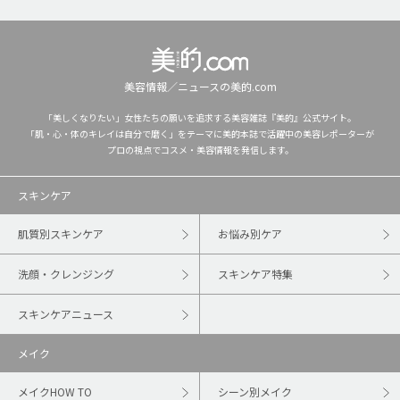
美容情報／ニュースの美的.com
「美しくなりたい」女性たちの願いを追求する美容雑誌『美的』公式サイト。
「肌・心・体のキレイは自分で磨く」をテーマに美的本誌で活躍中の美容レポーターが
プロの視点でコスメ・美容情報を発信します。
スキンケア
肌質別スキンケア
お悩み別ケア
洗顔・クレンジング
スキンケア特集
スキンケアニュース
メイク
メイクHOW TO
シーン別メイク