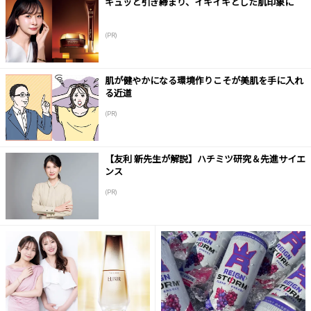
キュッと引き締まり、イキイキとした肌印象に
(PR)
肌が健やかになる環境作りこそが美肌を手に入れ
る近道
(PR)
【友利 新先生が解説】ハチミツ研究＆先進サイエ
ンス
(PR)