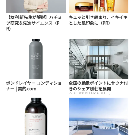
【友利 新先生が解説】ハチミ
キュッと引き締まり、イキイキ
ツ研究＆先進サイエンス（P
とした肌印象に（PR）
R）
ボンドレイヤー コンディショ
全国の絶景ポイントにサウナ付
ナー | 美的.com
きのシェア別荘を展開
PR（COCO VILLA on GOETHE）