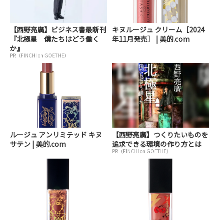
【西野亮廣】ビジネス書最新刊
キヌルージュ クリーム［2024
『北極星 僕たちはどう働く
年11月発売］ | 美的.com
か』
PR（FINCHI on GOETHE）
ルージュ アンリミテッド キヌ
【西野亮廣】つくりたいものを
サテン | 美的.com
追求できる環境の作り方とは
PR（FINCHI on GOETHE）