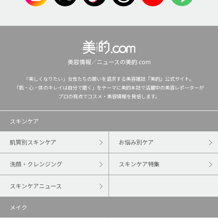
美容情報／ニュースの美的.com
「美しくなりたい」女性たちの願いを追求する美容雑誌『美的』公式サイト。
「肌・心・体のキレイは自分で磨く」をテーマに美的本誌で活躍中の美容レポーターが
プロの視点でコスメ・美容情報を発信します。
スキンケア
肌質別スキンケア
お悩み別ケア
洗顔・クレンジング
スキンケア特集
スキンケアニュース
メイク