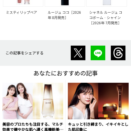
ミスティリップベア
ルージュ ココ［2026
シャネル ルージュ コ
年 8月発売］
コボーム‐シャイン
［2026年 7月発売］
この記事をシェアする
あなたにおすすめの記事
美容のプロたちも注目する、マルチ
キュッと引き締まり、イキイキとし
効果で健やかな肌へ導く高機能美容
た肌印象に