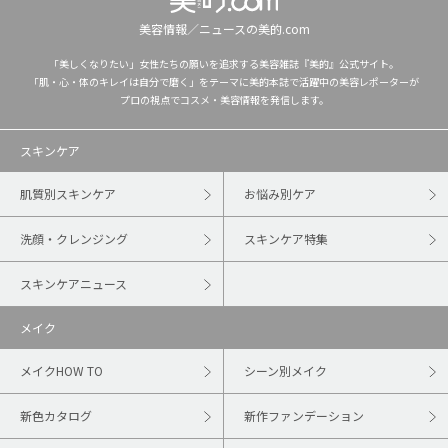
美容情報／ニュースの美的.com
「美しくなりたい」女性たちの願いを追求する美容雑誌『美的』公式サイト。
「肌・心・体のキレイは自分で磨く」をテーマに美的本誌で活躍中の美容レポーターが
プロの視点でコスメ・美容情報を発信します。
スキンケア
肌質別スキンケア
お悩み別ケア
洗顔・クレンジング
スキンケア特集
スキンケアニュース
メイク
メイクHOW TO
シーン別メイク
新色カタログ
新作ファンデーション