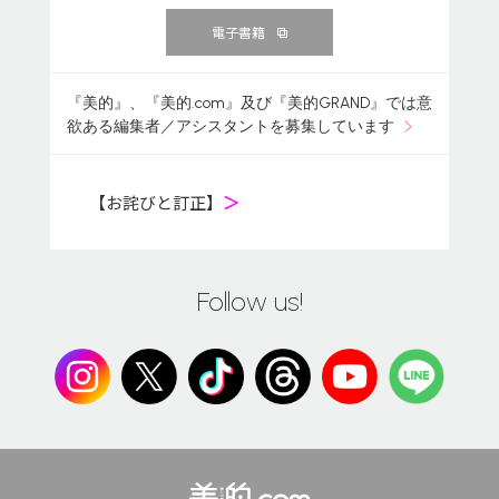
電子書籍
『美的』、『美的.com』及び『美的GRAND』では意
欲ある編集者／アシスタントを募集しています
【お詫びと訂正】
＞
Follow us!