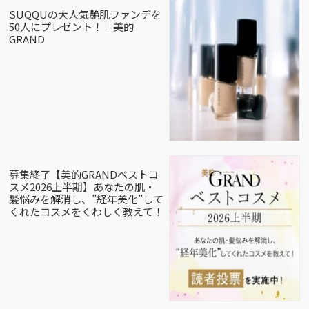
SUQQUの大人気艶肌ファンデを
50人にプレゼント！｜美的
GRAND
募集終了【美的GRANDベストコ
スメ2026上半期】あなたの肌・
髪悩みを解消し、”経年美化”して
くれたコスメをくわしく教えて！