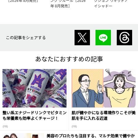
［2026年 8月発売］
ンク クルール［2026
クション リキッドア
年 8月発売］
イシャドー
この記事をシェアする
あなたにおすすめの記事
整い系エナジードリンクでビタミン
肌が健やかになる環境作りこそが美
も栄養素も効率よくチャージ！
肌を手に入れる近道
(PR)
(PR)
美容のプロたちも注目する、マルチ効果で健やか