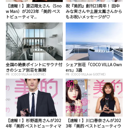
【速報！】渡辺翔太さん（Sno
祝『美的』創刊23周年！ 田中
w Man）が2023年「美的 ベス
みな実さんや土屋太鳳さんから
トビューティマ...
もお祝いメッセージが♡
全国の絶景ポイントにサウナ付
シェア別荘「COCO VILLA Own
きのシェア別荘を展開
ers」3選
PR（COCO VILLA on GOETHE）
PR（COCO VILLA on GOETHE）
【速報！】杉野遥亮さんが202
【速報！】川口春奈さんが202
4年「美的 ベストビューティマ
3年「美的 ベストビューティウ