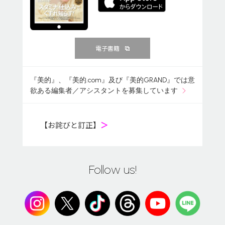
電子書籍
『美的』、『美的.com』及び『美的GRAND』では意
欲ある編集者／アシスタントを募集しています
【お詫びと訂正】
＞
Follow us!