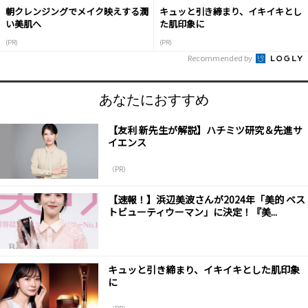
朝クレンジングでメイク映えする潤
キュッと引き締まり、イキイキとし
い美肌へ
た肌印象に
(PR)
(PR)
Recommended by
あなたにおすすめ
【友利 新先生が解説】ハチミツ研究＆先進サ
イエンス
（PR）
【速報！】浜辺美波さんが2024年「美的 ベス
トビューティウーマン」に決定！『美...
キュッと引き締まり、イキイキとした肌印象
に