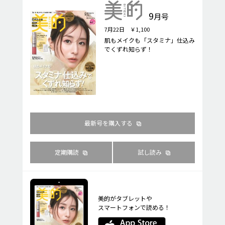
9
月号
7月22日 ￥1,100
肌もメイクも「スタミナ」仕込み
でくずれ知らず！
最新号を購入する
定期購読
試し読み
美的がタブレットや
スマートフォンで読める！