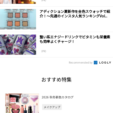
（PR）
アディクション夏新作を全色スウォッチで紹
介！～先週のインスタ人気ランキングVol...
整い系エナジードリンクでビタミンも栄養素
も効率よくチャージ！
（PR）
Recommended by
おすすめ特集
2026 秋冬新色カタログ
メイクアップ