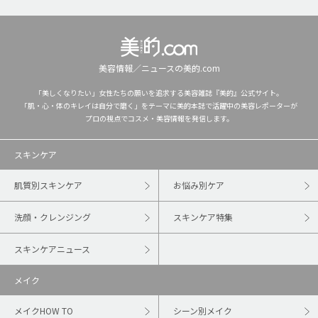
美容情報／ニュースの美的.com
「美しくなりたい」女性たちの願いを追求する美容雑誌『美的』公式サイト。
「肌・心・体のキレイは自分で磨く」をテーマに美的本誌で活躍中の美容レポーターが
プロの視点でコスメ・美容情報を発信します。
スキンケア
肌質別スキンケア
お悩み別ケア
洗顔・クレンジング
スキンケア特集
スキンケアニュース
メイク
メイクHOW TO
シーン別メイク