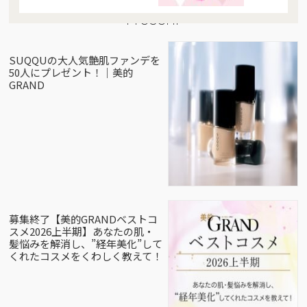
Present
SUQQUの大人気艶肌ファンデを
50人にプレゼント！｜美的
GRAND
募集終了【美的GRANDベストコ
スメ2026上半期】あなたの肌・
髪悩みを解消し、”経年美化”して
くれたコスメをくわしく教えて！