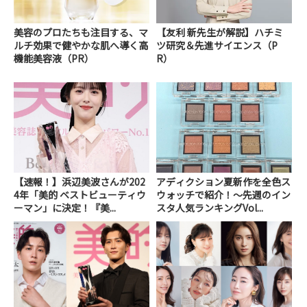
美容のプロたちも注目する、マ
【友利 新先生が解説】ハチミ
ルチ効果で健やかな肌へ導く高
ツ研究＆先進サイエンス（P
機能美容液（PR）
R）
【速報！】浜辺美波さんが202
アディクション夏新作を全色ス
4年「美的 ベストビューティウ
ウォッチで紹介！～先週のイン
ーマン」に決定！『美...
スタ人気ランキングVol...