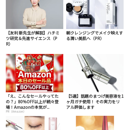
【友利 新先生が解説】ハチミ
朝クレンジングでメイク映えす
ツ研究＆先進サイエンス（P
る潤い美肌へ（PR）
R）
「え、こんなセールやってた
【5選】話題のまつげ美容液を1
の？」80％OFF以上が続々登
ヶ月ガチ使用！ その実力をリ
場！Amazonの本気が...
アル評価します
PR（Amazon）