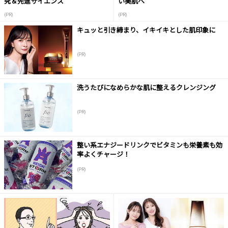
究＆先進サイエンス
い美肌へ
(PR)
(PR)
キュッと引き締まり、イキイキとした肌印象に
(PR)
洗うたびになめらかな肌に整えるクレンジング
(PR)
整い系エナジードリンクでビタミンも栄養素も効
率よくチャージ！
(PR)