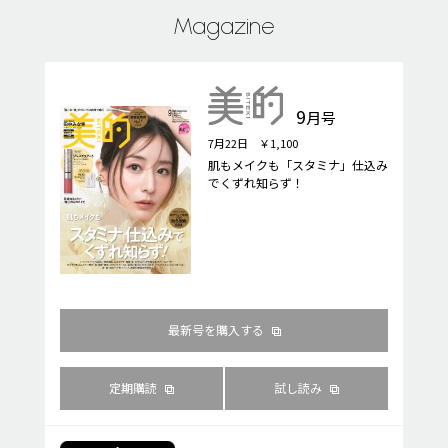
Magazine
9
月号
7月22日 ￥1,100
肌もメイクも「スタミナ」仕込み
でくずれ知らず！
最新号を購入する
定期購読
試し読み