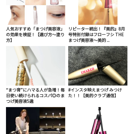
人気おすすめ「まつげ美容液」
リピーター続出！『美的』8月
の効果を検証！【選び方〜塗り
号特別付録はフローフシ THE
方】
まつげ美容液～美的 ...
“まつ育”にハマる人が急増！毎
#インスタ映えまつげ みつけ
日使い続けられるコスパ◎のま
た！！【美的クラブ通信】
つげ美容液5選