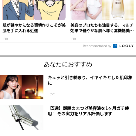
肌が健やかになる環境作りこそが美
美容のプロたちも注目する、マルチ
肌を手に入れる近道
効果で健やかな肌へ導く高機能美容
液
(PR)
(PR)
Recommended by
あなたにおすすめ
キュッと引き締まり、イキイキとした肌印象
に
（PR）
【5選】話題のまつげ美容液を1ヶ月ガチ使
用！ その実力をリアル評価します