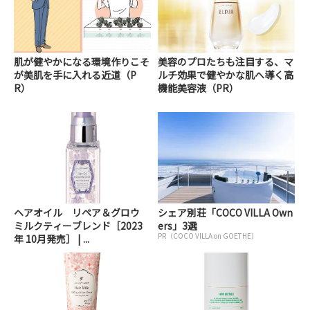
肌が健やかになる環境作りこそ
美容のプロたちも注目する、マ
が美肌を手に入れる近道（P
ルチ効果で健やかな肌へ導く高
R）
機能美容液（PR）
ヘアオイル リペア＆グロウ
シェア別荘「COCO VILLA Own
ミルクティーブレンド［2023
ers」3選
PR（COCO VILLA on GOETHE）
年 10月発売］ | ...