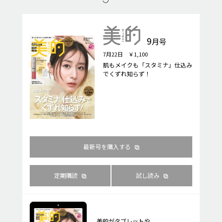
9
月号
7月22日 ￥1,100
肌もメイクも「スタミナ」仕込み
でくずれ知らず！
最新号を購入する
定期購読
試し読み
美的がタブレットや