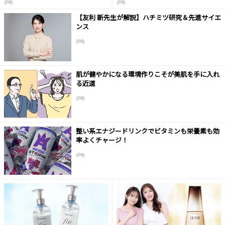
(PR)
(PR)
【友利 新先生が解説】ハチミツ研究＆先進サイエ
ンス
(PR)
肌が健やかになる環境作りこそが美肌を手に入れ
る近道
(PR)
整い系エナジードリンクでビタミンも栄養素も効
率よくチャージ！
(PR)