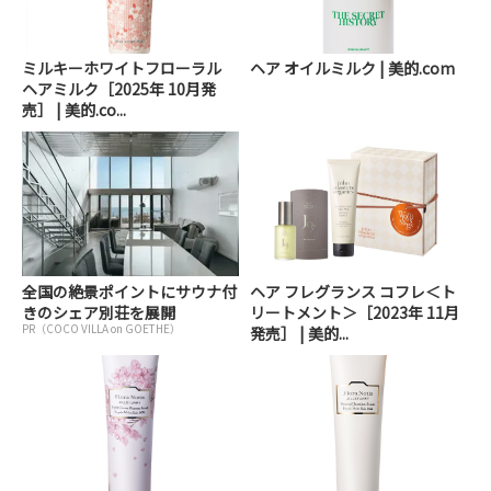
ミルキーホワイトフローラル
ヘア オイルミルク | 美的.com
ヘアミルク［2025年 10月発
売］ | 美的.co...
全国の絶景ポイントにサウナ付
ヘア フレグランス コフレ＜ト
きのシェア別荘を展開
リートメント＞［2023年 11月
PR（COCO VILLA on GOETHE）
発売］ | 美的...