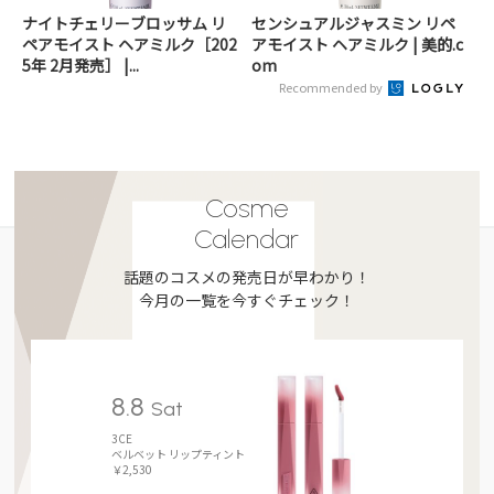
ナイトチェリーブロッサム リ
センシュアルジャスミン リペ
ペアモイスト ヘアミルク［202
アモイスト ヘアミルク | 美的.c
5年 2月発売］ |...
om
Recommended by
Cosme
Calendar
話題のコスメの発売日が早わかり！
今月の一覧を今すぐチェック！
8.8
Sat
3CE
ベルベット リップティント
￥2,530