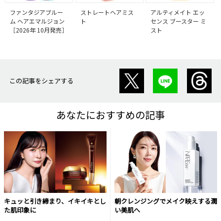
ファンタジアブルー
ストレートヘアミス
アルティメイト エッ
ム ヘアエマルジョン
ト
センス ブースター ミ
［2026年 10月発売］
スト
この記事をシェアする
あなたにおすすめの記事
キュッと引き締まり、イキイキとし
朝クレンジングでメイク映えする潤
た肌印象に
い美肌へ