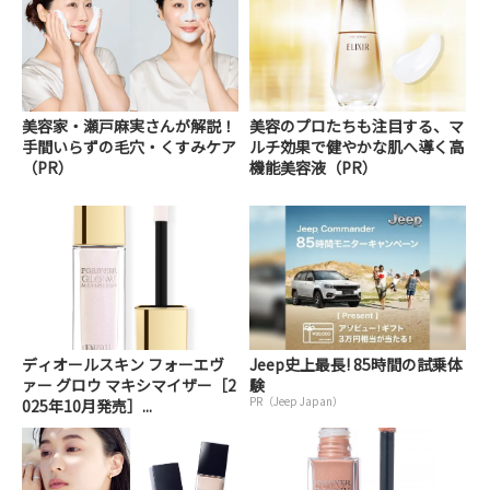
美容家・瀬戸麻実さんが解説！
美容のプロたちも注目する、マ
手間いらずの毛穴・くすみケア
ルチ効果で健やかな肌へ導く高
（PR）
機能美容液（PR）
ディオールスキン フォーエヴ
Jeep史上最長! 85時間の試乗体
ァー グロウ マキシマイザー［2
験
PR（Jeep Japan）
025年10月発売］...