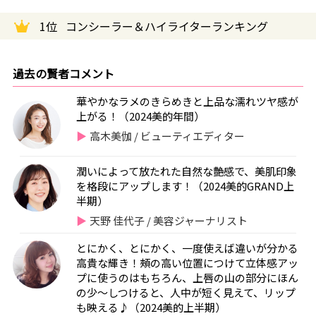
1位
コンシーラー＆ハイライターランキング
過去の賢者コメント
華やかなラメのきらめきと上品な濡れツヤ感が
上がる！（2024美的年間）
高木美伽 / ビューティエディター
潤いによって放たれた自然な艶感で、美肌印象
を格段にアップします！（2024美的GRAND上
半期）
天野 佳代子 / 美容ジャーナリスト
とにかく、とにかく、一度使えば違いが分かる
高貴な輝き！頰の高い位置につけて立体感アッ
プに使うのはもちろん、上唇の山の部分にほん
の少〜しつけると、人中が短く見えて、リップ
も映える♪（2024美的上半期）