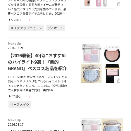
ディオールの化粧品はベストコスメランキン
グを多数受賞する実力派アイテムが勢ぞろ
い！幅広い世代から支持を集めています。最
新ベスコス受賞アイテムをはじめ、2026…
すべて読む
メイクアップニュース
ディオール
Make Up
2026.03.21
【2026最新】40代におすすめ
のハイライト9選！『美的
GRAND』ベスコス名品を紹介
40代・50代の大人世代のベースメイクにも自
然なツヤやメリハリを作れるハイライトは持
っておきたいところ。ここでは、40代以降の
大人世代向け美容専門誌『美的GR…
すべて読む
ベースメイク
Make Up
2026.03.17