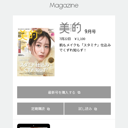
Magazine
9
月号
7月22日 ￥1,100
肌もメイクも「スタミナ」仕込み
でくずれ知らず！
最新号を購入する
定期購読
試し読み