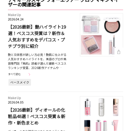
ザーの関連記事
Make Up
2026.04.24
【2026最新】艶ハイライト19
選！ベスコス受賞は？新作＆
人気おすすめをデパコス・プ
チプラ別に紹介
艶と立体感が欲しい方必見！艶肌に仕上がる
人気おすすめハイライトを、美容のプロや美
容専門誌『美的』読者が選んだ最新ベスコス
ランキング受賞、2026新作アイテムや…
すべて読む
ベースメイク
Make Up
2026.04.05
【2026最新】ディオールの化
粧品48選！ベスコス受賞＆新
作・新色まとめ