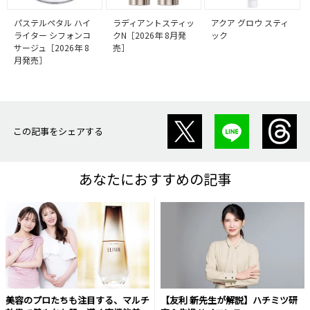
パステルペタル ハイ
ラディアントスティッ
アクア グロウ スティ
ライター シフォンコ
クN［2026年 8月発
ック
サージュ［2026年 8
売］
月発売］
この記事をシェアする
あなたにおすすめの記事
美容のプロたちも注目する、マルチ
【友利 新先生が解説】ハチミツ研