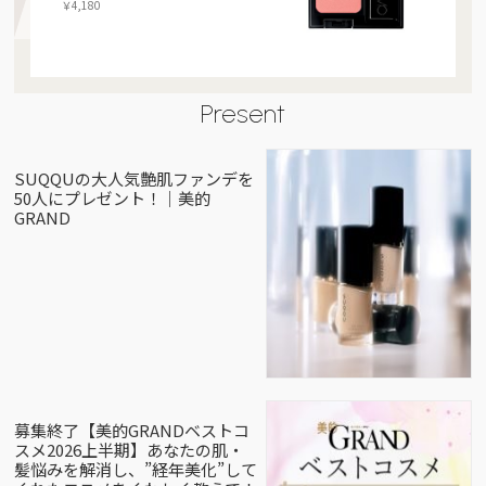
￥4,180
Present
SUQQUの大人気艶肌ファンデを
50人にプレゼント！｜美的
GRAND
募集終了【美的GRANDベストコ
スメ2026上半期】あなたの肌・
髪悩みを解消し、”経年美化”して