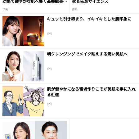
効果で健やかな肌へ導く高機能美容
究＆先進サイエンス
液
(PR)
(PR)
キュッと引き締まり、イキイキとした肌印象に
(PR)
朝クレンジングでメイク映えする潤い美肌へ
(PR)
肌が健やかになる環境作りこそが美肌を手に入れ
る近道
(PR)