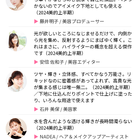
かないのでアイメイク下地としても使える
（2024美的上半期）
藤井明子 / 美容プロデューサー
光が欲しいところになじませるだけで、内側か
ら光を集め、反射するようにまばゆく輝く。こ
れはまさに、ハイライターの概念を超える傑作
です（2024美的上半期）
安倍 佐和子 / 美容エディター
ツヤ・輝き・立体感、すべてかなう万能さ。リ
キッドなのに密着感があってよれず、高貴な光
が集まる感じは唯一無二。（2024美的上半期）
／下地に仕込んだりポイントで仕上げに塗った
り、いろんな用途で使えます
石井 美保 / 美容家
水を含んだような透ける輝きが長時間濁らない
（2024美的上半期）
NADEA / ヘア＆メイクアップアーティスト