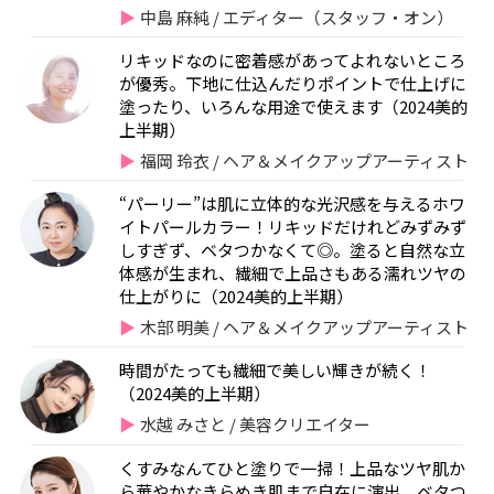
中島 麻純 / エディター（スタッフ・オン）
リキッドなのに密着感があってよれないところ
が優秀。下地に仕込んだりポイントで仕上げに
塗ったり、いろんな用途で使えます（2024美的
上半期）
福岡 玲衣 / ヘア＆メイクアップアーティスト
“パーリー”は肌に立体的な光沢感を与えるホワ
イトパールカラー！リキッドだけれどみずみず
しすぎず、ベタつかなくて◎。塗ると自然な立
体感が生まれ、繊細で上品さもある濡れツヤの
仕上がりに（2024美的上半期）
木部 明美 / ヘア＆メイクアップアーティスト
時間がたっても繊細で美しい輝きが続く！
（2024美的上半期）
水越 みさと / 美容クリエイター
くすみなんてひと塗りで一掃！上品なツヤ肌か
ら華やかなきらめき肌まで自在に演出。ベタつ