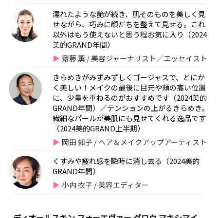
濡れたような艶が続き、肌そのものを美しく見
せながら、巧みに顔だちを整えて見せる。これ
以外はもう使えないと思う程お気に入り（2024
美的GRAND年間）
齋藤 薫 / 美容ジャーナリスト／エッセイスト
きらめきがみずみずしくゴージャスで、とにか
く美しい！メイクの最後に目元や頰の高い位置
に、少量を重ねるのがおすすめです（2024美的
GRAND年間）／テンションの上がるきらめき。
繊細なパールが美肌にも見せてくれる逸品です
（2024美的GRAND上半期）
岡田 知子 / ヘア＆メイクアップアーティスト
くすみや疲れ感を瞬時に消し去る（2024美的
GRAND年間）
小内 衣子 / 美容エディター
ディオールスキン フォーエヴァー グロウ マキシマイ