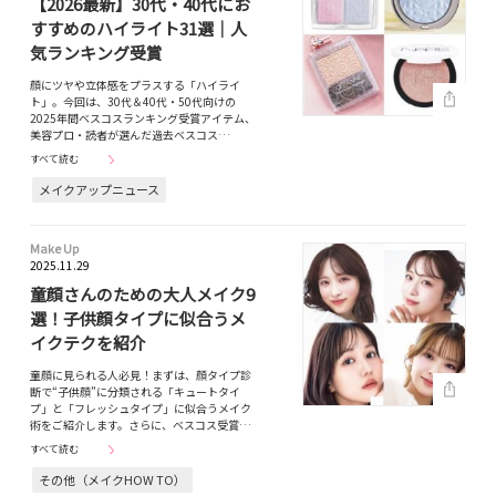
【2026最新】30代・40代にお
すすめのハイライト31選｜人
気ランキング受賞
顔にツヤや立体感をプラスする「ハイライ
ト」。今回は、30代＆40代・50代向けの
2025年間ベスコスランキング受賞アイテム、
美容プロ・読者が選んだ過去ベスコス…
すべて読む
メイクアップニュース
Make Up
2025.11.29
童顔さんのための大人メイク9
選！子供顔タイプに似合うメ
イクテクを紹介
童顔に見られる人必見！まずは、顔タイプ診
断で“子供顔”に分類される「キュートタイ
プ」と「フレッシュタイプ」に似合うメイク
術をご紹介します。さらに、ベスコス受賞…
すべて読む
その他（メイクHOW TO）