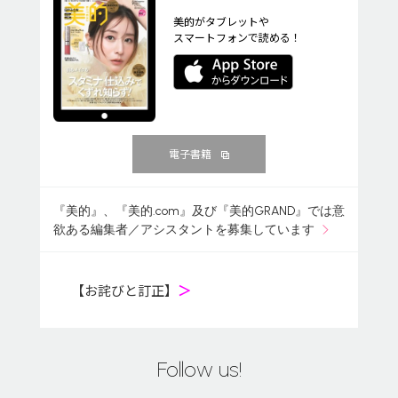
美的がタブレットや
スマートフォンで読める！
電子書籍
『美的』、『美的.com』及び『美的GRAND』では意
欲ある編集者／アシスタントを募集しています
【お詫びと訂正】
＞
Follow us!