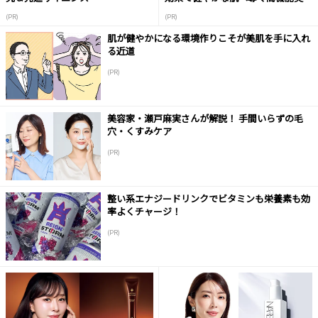
液
(PR)
(PR)
肌が健やかになる環境作りこそが美肌を手に入れ
る近道
(PR)
美容家・瀬戸麻実さんが解説！ 手間いらずの毛
穴・くすみケア
(PR)
整い系エナジードリンクでビタミンも栄養素も効
率よくチャージ！
(PR)