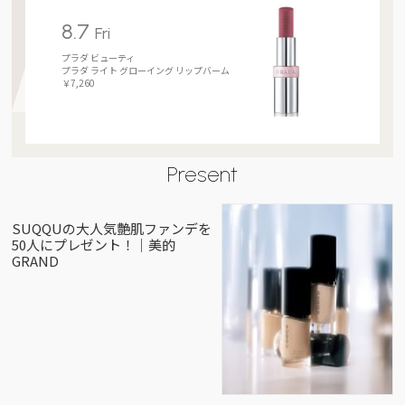
8.7
Fri
プラダ ビューティ
プラダ ライト グローイング リップバーム
￥7,260
Present
SUQQUの大人気艶肌ファンデを
50人にプレゼント！｜美的
GRAND