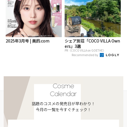
2025年3月号 | 美的.com
シェア別荘「COCO VILLA Own
ers」3選
PR（COCO VILLA on GOETHE）
Recommended by
Cosme
Calendar
話題のコスメの発売日が早わかり！
今月の一覧を今すぐチェック！