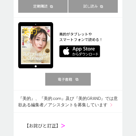
定期購読
試し読み
美的がタブレットや
スマートフォンで読める！
電子書籍
『美的』、『美的.com』及び『美的GRAND』では意
欲ある編集者／アシスタントを募集しています
【お詫びと訂正】
＞