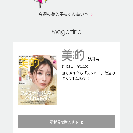
今週の美的子ちゃん占いへ
Magazine
9
月号
7月22日 ￥1,100
肌もメイクも「スタミナ」仕込み
でくずれ知らず！
最新号を購入する