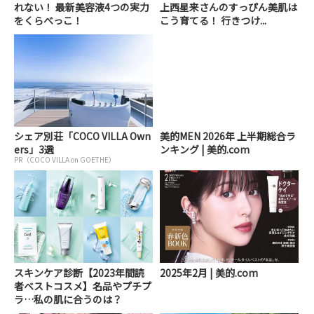
れない！ 最新美容液4つの実力
上西星来さんのすっぴん美肌は
をくらべっこ！
こう育てる！ 行きつけ...
シェア別荘「COCO VILLA Own
美的MEN 2026年 上半期総合ラ
ers」3選
ンキング | 美的.com
PR（COCO VILLA on GOETHE）
スキンケア診断【2023年間読
2025年2月 | 美的.com
者ベストコスメ】名品やプチプ
ラ…私の肌に合うのは？