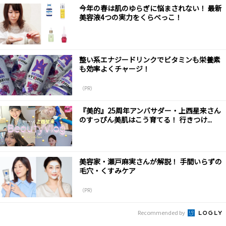
今年の春は肌のゆらぎに悩まされない！ 最新
美容液4つの実力をくらべっこ！
整い系エナジードリンクでビタミンも栄養素
も効率よくチャージ！
（PR）
『美的』25周年アンバサダー・上西星来さん
のすっぴん美肌はこう育てる！ 行きつけ...
美容家・瀬戸麻実さんが解説！ 手間いらずの
毛穴・くすみケア
（PR）
Recommended by