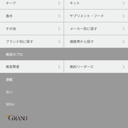
チーク
キット
香水
サプリメント・フード
その他
メーカー別に探す
ブランド別に探す
価格帯から探す
美容のプロ
美容賢者
美的リーダーズ
連載
占い
SDGs