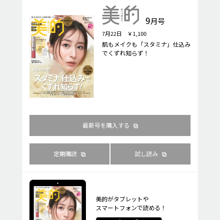
9
月号
7月22日 ￥1,100
肌もメイクも「スタミナ」仕込み
でくずれ知らず！
最新号を購入する
定期購読
試し読み
美的がタブレットや
スマートフォンで読める！