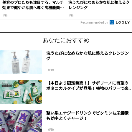
美容のプロたちも注目する、マルチ
洗うたびになめらかな肌に整えるク
効果で健やかな肌へ導く高機能美容
レンジング
液
(PR)
(PR)
Recommended by
あなたにおすすめ
洗うたびになめらかな肌に整えるクレンジン
グ
（PR）
【本日より限定発売！】サボリーノに待望の
ボタニカルタイプが登場！植物のパワーで楽...
整い系エナジードリンクでビタミンも栄養素
も効率よくチャージ！
（PR）