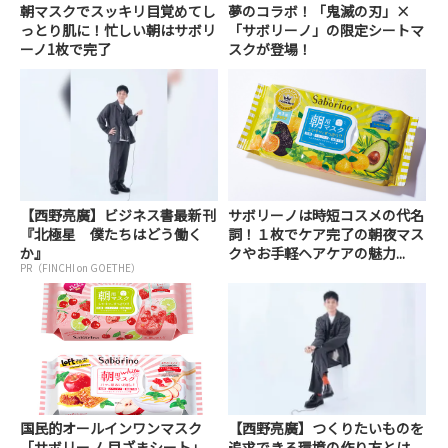
朝マスクでスッキリ目覚めてし
夢のコラボ！「鬼滅の刃」×
っとり肌に！忙しい朝はサボリ
「サボリーノ」の限定シートマ
ーノ1枚で完了
スクが登場！
【西野亮廣】ビジネス書最新刊
サボリーノは時短コスメの代名
『北極星 僕たちはどう働く
詞！１枚でケア完了の朝夜マス
か』
クやお手軽ヘアケアの魅力...
PR（FINCHI on GOETHE）
国民的オールインワンマスク
【西野亮廣】つくりたいものを
「サボリーノ 目ざまシート」
追求できる環境の作り方とは