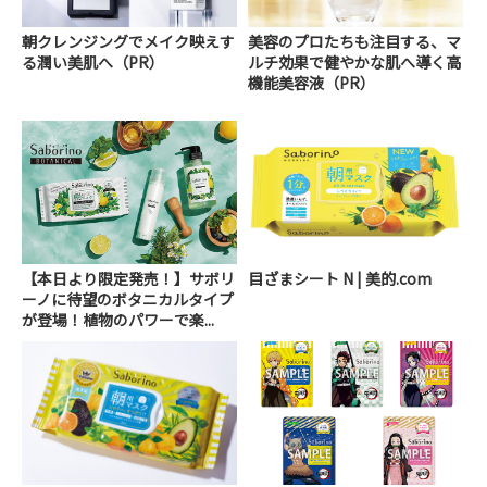
朝クレンジングでメイク映えす
美容のプロたちも注目する、マ
る潤い美肌へ（PR）
ルチ効果で健やかな肌へ導く高
機能美容液（PR）
【本日より限定発売！】サボリ
目ざまシート N | 美的.com
ーノに待望のボタニカルタイプ
が登場！植物のパワーで楽...