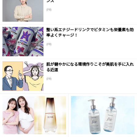
ンス
(PR)
整い系エナジードリンクでビタミンも栄養素も効
率よくチャージ！
(PR)
肌が健やかになる環境作りこそが美肌を手に入れ
る近道
(PR)