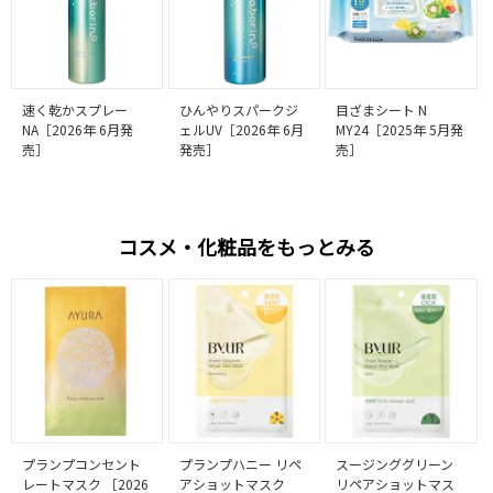
速く乾かスプレー
ひんやりスパークジ
目ざまシート N
NA［2026年 6月発
ェルUV［2026年 6月
MY24［2025年 5月発
売］
発売］
売］
コスメ・化粧品をもっとみる
プランプコンセント
プランプハニー リペ
スージンググリーン
レートマスク ［2026
アショットマスク
リペアショットマス