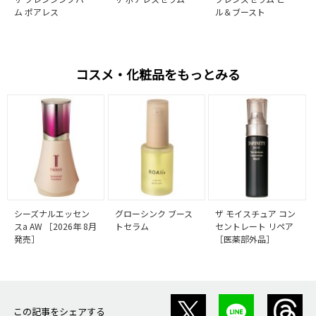
ム ポアレス
ル＆ブースト
コスメ・化粧品をもっとみる
シーズナルエッセン
グローシンク ブース
ザ モイスチュア コン
スa AW ［2026年 8月
トセラム
セントレート リペア
発売］
［医薬部外品］
この記事をシェアする