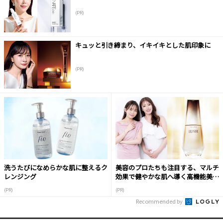
(PR)
キュッと引き締まり、イキイキとした肌印象に
(PR)
洗うたびになめらかな肌に整えるク
美容のプロたちも注目する、マルチ
レンジング
効果で健やかな肌へ導く高機能美容
液
(PR)
(PR)
Recommended by