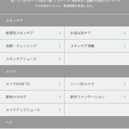
「肌・心・体のキレイは自分で磨く」をテーマに美的本誌で活躍中の美容レポーターが
プロの視点でコスメ・美容情報を発信します。
スキンケア
肌質別スキンケア
お悩み別ケア
洗顔・クレンジング
スキンケア特集
スキンケアニュース
メイク
メイクHOW TO
シーン別メイク
新色カタログ
新作ファンデーション
メイクアップニュース
ヘア