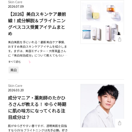
Skin Care
2026.07.09
【2026】美白スキンケア最前
線！成分解説＆ブライトニン
グベスコス受賞アイテムまと
め
美白美肌を手にいれる！最新美白ケア事情、
おすすめ美白スキンケアアイテムを紹介しま
す。まずは、美容エディター・大塚真里さん
に「美白有効成分」について教えてもらい…
すべて読む
美白
Skin Care
2026.03.20
成分マニア・薬剤師のたかひ
ろさんが教える！ ゆらぐ時期
に肌の味方になってくれる注
目成分は？
肌がゆらぎやすい春ですが、透明美肌を目指
すならUV＆ブライトニングは先手必勝。好き