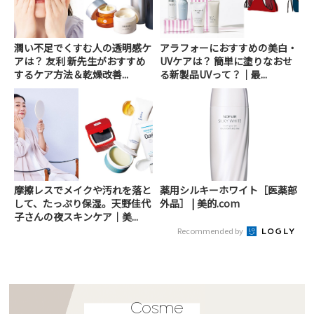
潤い不足でくすむ人の透明感ケ
アラフォーにおすすめの美白・
アは？ 友利 新先生がおすすめ
UVケアは？ 簡単に塗りなおせ
するケア方法＆乾燥改善...
る新製品UVって？｜最...
摩擦レスでメイクや汚れを落と
薬用シルキーホワイト［医薬部
して、たっぷり保湿。天野佳代
外品］ | 美的.com
子さんの夜スキンケア｜美...
Recommended by
Cosme