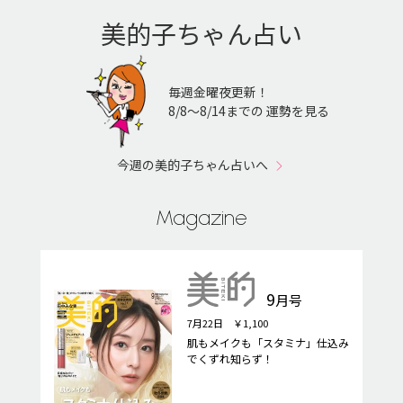
美的子ちゃん占い
毎週金曜夜更新！
8/8〜8/14までの 運勢を見る
今週の美的子ちゃん占いへ
Magazine
9
月号
7月22日 ￥1,100
肌もメイクも「スタミナ」仕込み
でくずれ知らず！