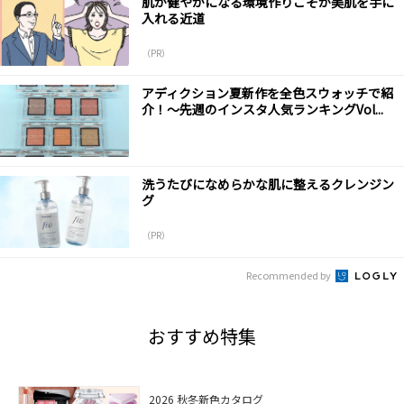
肌が健やかになる環境作りこそが美肌を手に
入れる近道
（PR）
アディクション夏新作を全色スウォッチで紹
介！～先週のインスタ人気ランキングVol...
洗うたびになめらかな肌に整えるクレンジン
グ
（PR）
Recommended by
おすすめ特集
2026 秋冬新色カタログ