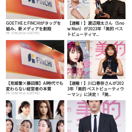
GOETHEとFINCHIがタッグを
【速報！】渡辺翔太さん（Sno
組み、新メディアを創設
w Man）が2023年「美的 ベス
PR（FINCHI on GOETHE）
トビューティマ...
【見城徹×藤田晋】AI時代でも
【速報！】川口春奈さんが202
変わらない経営者の本質
3年「美的 ベストビューティウ
PR（FINCHI on GOETHE）
ーマン」に決定！『美...