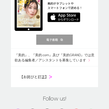
美的がタブレットや
スマートフォンで読める！
電子書籍
『美的』、『美的.com』及び『美的GRAND』では意
欲ある編集者／アシスタントを募集しています
【お詫びと訂正】
＞
Follow us!