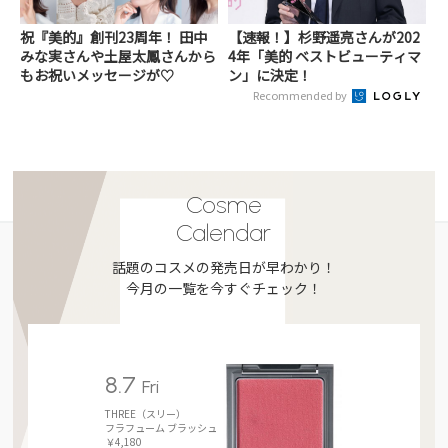
祝『美的』創刊23周年！ 田中
【速報！】杉野遥亮さんが202
みな実さんや土屋太鳳さんから
4年「美的 ベストビューティマ
もお祝いメッセージが♡
ン」に決定！
Recommended by
Cosme
Calendar
話題のコスメの発売日が早わかり！
今月の一覧を今すぐチェック！
8.7
Fri
THREE（スリー）
フラフューム ブラッシュ
￥4,180