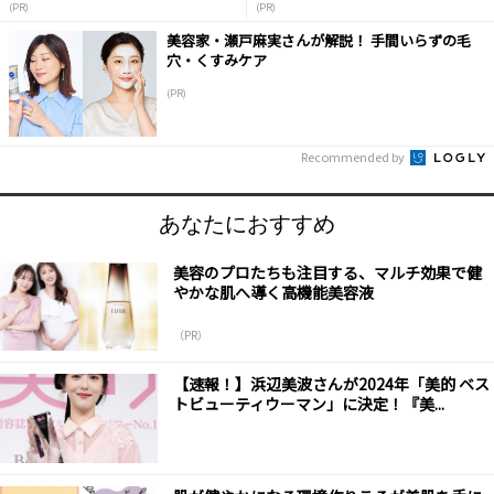
(PR)
(PR)
美容家・瀬戸麻実さんが解説！ 手間いらずの毛
穴・くすみケア
(PR)
Recommended by
あなたにおすすめ
美容のプロたちも注目する、マルチ効果で健
やかな肌へ導く高機能美容液
（PR）
【速報！】浜辺美波さんが2024年「美的 ベス
トビューティウーマン」に決定！『美...