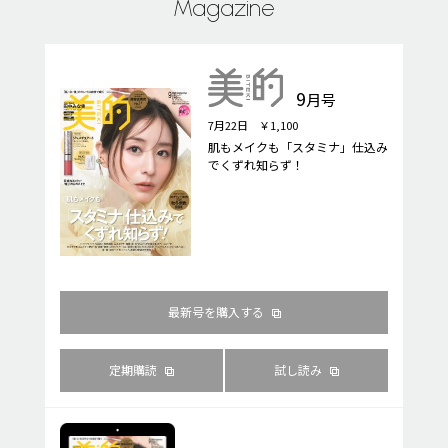
Magazine
9
月号
7月22日 ￥1,100
肌もメイクも「スタミナ」仕込み
でくずれ知らず！
最新号を購入する
定期購読
試し読み