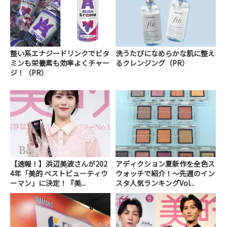
整い系エナジードリンクでビタ
洗うたびになめらかな肌に整え
ミンも栄養素も効率よくチャー
るクレンジング（PR）
ジ！（PR）
【速報！】浜辺美波さんが202
アディクション夏新作を全色ス
4年「美的 ベストビューティウ
ウォッチで紹介！～先週のイン
ーマン」に決定！『美...
スタ人気ランキングVol...