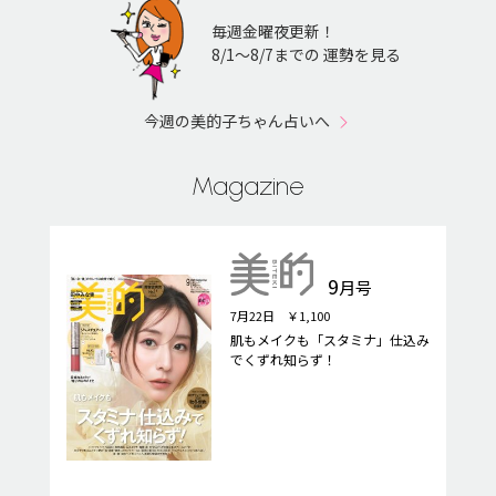
毎週金曜夜更新！
8/1〜8/7までの 運勢を見る
今週の美的子ちゃん占いへ
Magazine
9
月号
7月22日 ￥1,100
肌もメイクも「スタミナ」仕込み
でくずれ知らず！