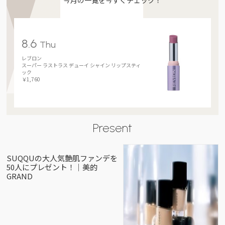
8.6
Thu
レブロン
スーパー ラストラス デューイ シャイン リップスティ
ック
￥1,760
Present
SUQQUの大人気艶肌ファンデを
50人にプレゼント！｜美的
GRAND