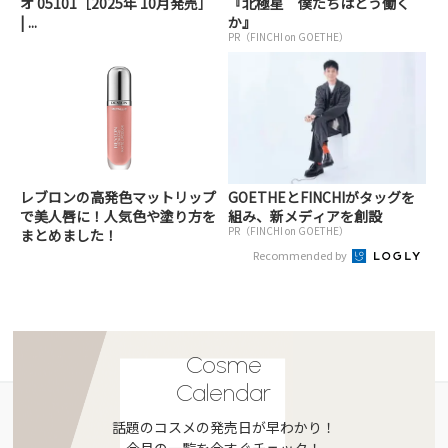
オ 05101［2025年 10月発売］
『北極星 僕たちはどう働く
| ...
か』
PR（FINCHI on GOETHE）
レブロンの高発色マットリップ
GOETHEとFINCHIがタッグを
で美人唇に！人気色や塗り方を
組み、新メディアを創設
PR（FINCHI on GOETHE）
まとめました！
Recommended by
Cosme
Calendar
話題のコスメの発売日が早わかり！
今月の一覧を今すぐチェック！