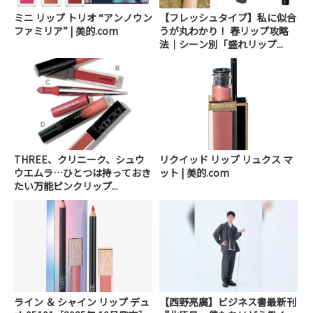
ミニ リップ トリオ “アンノウン
【フレッシュタイプ】私に似合
ファミリア” | 美的.com
うが丸わかり！ 春リップ攻略
法｜シーン別「盛れリップ...
THREE、クリニーク、シュウ
リクイッド リップ リュクス マ
ウエムラ…ひとつは持っておき
ット | 美的.com
たい万能ピンクリップ...
ライン ＆ シャイン リップ デュ
【西野亮廣】ビジネス書最新刊