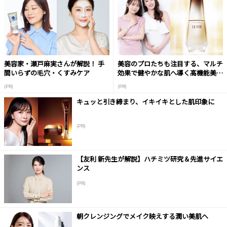
美容家・瀬戸麻実さんが解説！ 手
美容のプロたちも注目する、マルチ
間いらずの毛穴・くすみケア
効果で健やかな肌へ導く高機能美容
液
(PR)
(PR)
キュッと引き締まり、イキイキとした肌印象に
(PR)
【友利 新先生が解説】ハチミツ研究＆先進サイエ
ンス
(PR)
朝クレンジングでメイク映えする潤い美肌へ