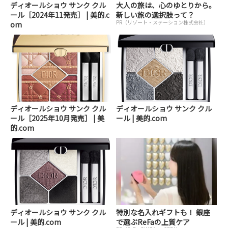
ディオールショウ サンク クル
大人の旅は、心のゆとりから。
ール［2024年11発売］ | 美的.c
新しい旅の選択肢って？
PR（リゾート・ステーション株式会社）
om
ディオールショウ サンク クル
ディオールショウ サンク クル
ール［2025年10月発売］ | 美
ール | 美的.com
的.com
ディオールショウ サンク クル
特別な名入れギフトも！ 銀座
ール | 美的.com
で選ぶReFaの上質ケア