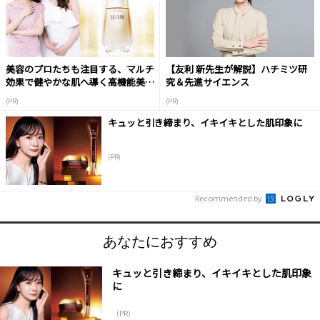
美容のプロたちも注目する、マルチ
【友利 新先生が解説】ハチミツ研
効果で健やかな肌へ導く高機能美容
究＆先進サイエンス
液
(PR)
(PR)
キュッと引き締まり、イキイキとした肌印象に
(PR)
Recommended by
あなたにおすすめ
キュッと引き締まり、イキイキとした肌印象
に
（PR）