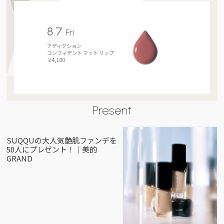
8.7
Fri
アディクション
コンフィデント マット リップ
￥4,180
Present
SUQQUの大人気艶肌ファンデを
50人にプレゼント！｜美的
GRAND