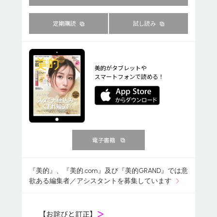
定期購読
試し読み
美的がタブレットや
スマートフォンで読める！
電子書籍
『美的』、『美的.com』及び『美的GRAND』では意
欲ある編集者／アシスタントを募集しています
【お詫びと訂正】
＞