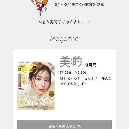
8/1〜8/7までの 運勢を見る
今週の美的子ちゃん占いへ
Magazine
9
月号
7月22日 ￥1,100
肌もメイクも「スタミナ」仕込み
でくずれ知らず！
最新号を購入する