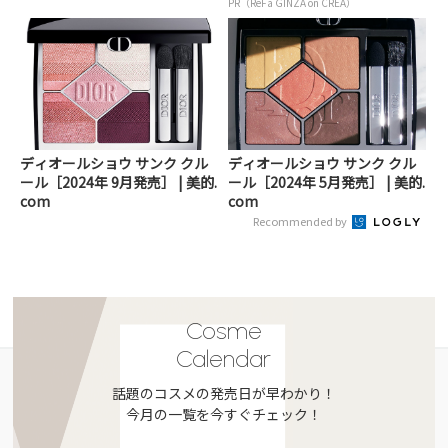
PR（ReFa GINZA on CREA）
ディオールショウ サンク クル
ディオールショウ サンク クル
ール［2024年 9月発売］ | 美的.
ール［2024年 5月発売］ | 美的.
com
com
Recommended by
Cosme
Calendar
話題のコスメの発売日が早わかり！
今月の一覧を今すぐチェック！