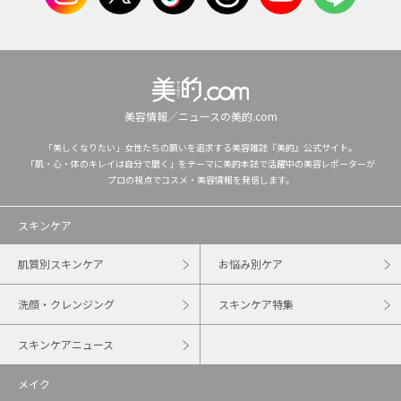
美容情報／ニュースの美的.com
「美しくなりたい」女性たちの願いを追求する美容雑誌『美的』公式サイト。
「肌・心・体のキレイは自分で磨く」をテーマに美的本誌で活躍中の美容レポーターが
プロの視点でコスメ・美容情報を発信します。
スキンケア
肌質別スキンケア
お悩み別ケア
洗顔・クレンジング
スキンケア特集
スキンケアニュース
メイク