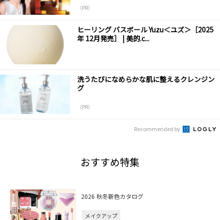
（PR）
ヒーリング バスボール Yuzu＜ユズ＞［2025
年 12月発売］ | 美的.c...
洗うたびになめらかな肌に整えるクレンジン
グ
（PR）
Recommended by
おすすめ特集
2026 秋冬新色カタログ
メイクアップ