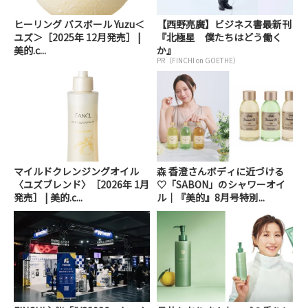
ヒーリング バスボール Yuzu＜
【西野亮廣】ビジネス書最新刊
ユズ＞［2025年 12月発売］ |
『北極星 僕たちはどう働く
美的.c...
か』
PR（FINCHI on GOETHE）
マイルドクレンジングオイル
森 香澄さんボディに近づける
〈ユズブレンド〉［2026年 1月
♡「SABON」のシャワーオイ
発売］ | 美的.c...
ル｜『美的』8月号特別...