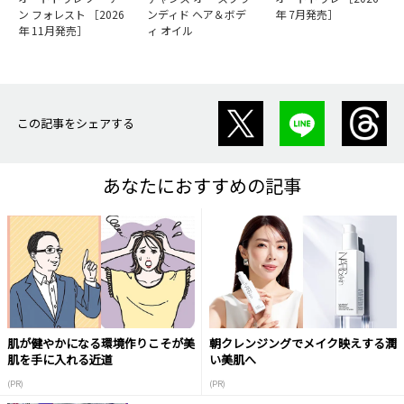
ン フォレスト ［2026
ンディド ヘア＆ボデ
年 7月発売］
年 11月発売］
ィ オイル
この記事をシェアする
あなたにおすすめの記事
肌が健やかになる環境作りこそが美
朝クレンジングでメイク映えする潤
肌を手に入れる近道
い美肌へ
(PR)
(PR)