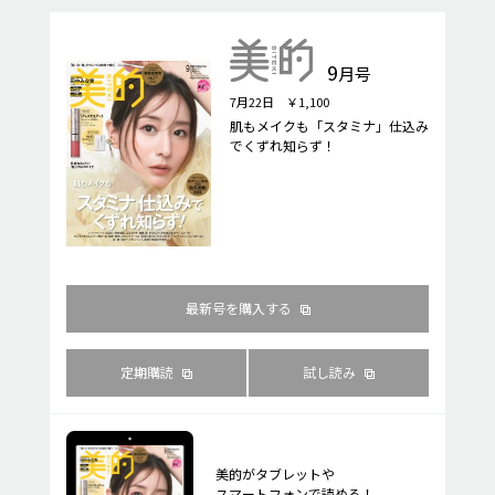
9
月号
7月22日 ￥1,100
肌もメイクも「スタミナ」仕込み
でくずれ知らず！
最新号を購入する
定期購読
試し読み
美的がタブレットや
スマートフォンで読める！