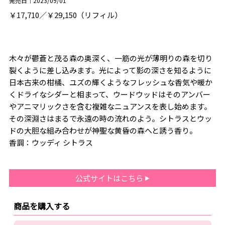
発売日｜2023/09/01
￥17,710／￥29,150（リフィル）
木々が鬱蒼と茂る森の奥深く、一筋の光が薄明りの森を切り
裂くように差し込みます。光によって影の深さを知るように
日本古来の柑橘、ユズの輝くようなフレッシュな香気や暖か
くドライなシダーと相まって、ウードウッドはそのアンバー
やアニマリックさを含む複雑なニュアンスを表し始めます。
その深淵さはまるで永遠の時の流れのよう。シトラスとウッ
ドの大胆な組み合わせが神聖な黄昏の森へと誘う香り。
香調：ウッディ シトラス
公式サイトはこちら
商品を購入する