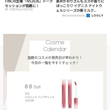
FINCHI主催「IVS2026」トーク
長井かおりさんもユズの香りに
セッションが話題に！
ほっこり♡ イグニス ナイトウ
PR（FINCHI on GOETHE）
ェルシリーズの新ミルク...
Recommended by
Cosme
Calendar
話題のコスメの発売日が早わかり！
今月の一覧を今すぐチェック！
8.8
Sat
3CE
ベルベット リップティント
￥2,530