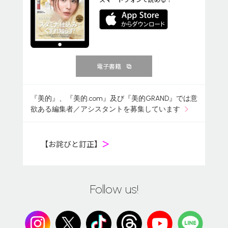
電子書籍
『美的』、『美的.com』及び『美的GRAND』では意
欲ある編集者／アシスタントを募集しています
【お詫びと訂正】
＞
Follow us!